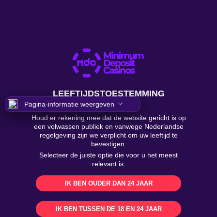
Skip
to
content
€1 STORTING CASINOS
€5 STORTING CASINOS
€10 
MINIMUM DEPOSIT CASINOS NEDERLAND
2026
LEEFTIJDSTOESTEMMING
BEZOEKER
Pagina-informatie weergeven
Houd er rekening mee dat de website gericht is op
Bij online casino’s geldt een minimaal bedrag dat je moet storten
een volwassen publiek en vanwege Nederlandse
om te kunnen spelen. De term minimale storting casino komt uit het
regelgeving zijn we verplicht om uw leeftijd te
Engels, daar heten ze minimum deposit casino’s. Bij deze casino’s
bevestigen.
is het mogelijk om een laag bedrag te storten, hierdoor kun je met
Selecteer de juiste optie die voor u het meest
weinig geld spelen. In dit artikel vind je de beste casino’s met een
relevant is.
laag minimum stortingsbedrag, welke betaalmethoden worden
geaccepteerd en beantwoorden we enkele veelgestelde vragen.
IK BEN OUDER DAN 24 JAAR
Sinds 1 oktober 2021 is het legaal om in Nederland gebruik te
maken van online casino’s, onder de nieuwe wet Kansspelen op
afstand. Deze casino’s mogen alleen aangeboden worden als ze
IK BEN TUSSEN DE 18 EN 24 JAAR
een vergunning hebben, die wordt verschaft door de