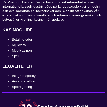
På Minimum Deposit Casino har vi mycket erfarenhet av den
internationella spelindustrin både på landbaserade kasinon och i
den exploderande onlinekasinovärlden. Genom att använda vår
erfarenhet som casinohandlare och erfarna spelare granskar och
betygsätter vi online-kasinon för spelare.
KASINOGUIDE
Betalmetoder
Mjukvara
Mobilcasinon
Spel
LEGALITETER
Integritetspolicy
Användarvillkor
Spelreglering