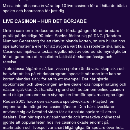
Missa inte att spana in våra top 10 live casinon för att hitta de bästa
spelen och bonusarna för just dig.
LIVE CASINON – HUR DET BÖRJADE
Online casinon introducerades för första gången för en bredare
publik på det tidiga 90-talet. Spelen förlitar sig på RNG (Random
Number Generator) för att rättvist blanda korten, snurra hjulen hos
spelautomaterna eller för att avgöra vart kulan i roulette ska landa.
Casinonas mjukvara testas regelbundet av oberoende myndigheter
för att garantera att resultaten faktiskt är slumpmässiga och
rättvisa.
Trots dessa åtgärder så kan vissa spelare ändå vara skeptiska och
ha svårt att lita på ett dataprogram, speciellt när man inte kan se
korten blandas själv, för att ta ett exempel. Det här gjorde
uppkomsten och utvecklingen av live dealer casinospel naturlig och
nästan självklar. Det handlar i grund och botten om online casinon
med riktiga personer som styr spelen framför spelarnas egna ögon.
Redan 2003 hade den välkända spelutvecklaren Playtech en
imponerande mängd live casino tjänster. Den här utvecklaren
använde sig av livesänd video för att ansluta spelare till deras
dealers. Den här typen av spännande och interaktiva onlinespel
gjorde att populariteten hos live casinon ökade enormt på
marknaden och livespel var snart tillgängliga för spelare över hela