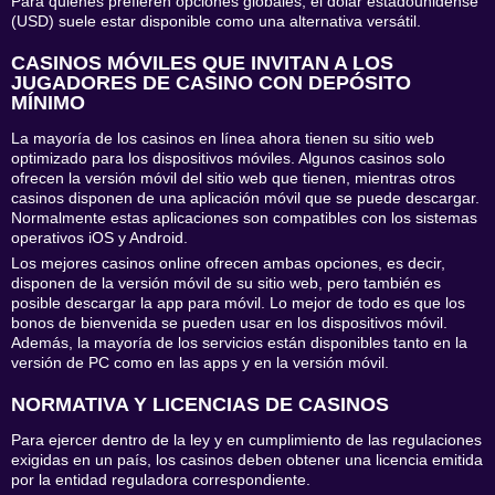
Para quienes prefieren opciones globales, el dólar estadounidense
(USD) suele estar disponible como una alternativa versátil.
CASINOS MÓVILES QUE INVITAN A LOS
JUGADORES DE CASINO CON DEPÓSITO
MÍNIMO
La mayoría de los casinos en línea ahora tienen su sitio web
optimizado para los dispositivos móviles. Algunos casinos solo
ofrecen la versión móvil del sitio web que tienen, mientras otros
casinos disponen de una aplicación móvil que se puede descargar.
Normalmente estas aplicaciones son compatibles con los sistemas
operativos iOS y Android.
Los mejores casinos online ofrecen ambas opciones, es decir,
disponen de la versión móvil de su sitio web, pero también es
posible descargar la app para móvil. Lo mejor de todo es que los
bonos de bienvenida se pueden usar en los dispositivos móvil.
Además, la mayoría de los servicios están disponibles tanto en la
versión de PC como en las apps y en la versión móvil.
NORMATIVA Y LICENCIAS DE CASINOS
Para ejercer dentro de la ley y en cumplimiento de las regulaciones
exigidas en un país, los casinos deben obtener una licencia emitida
por la entidad reguladora correspondiente.