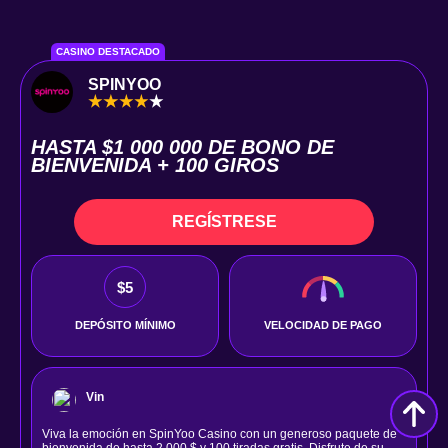
CASINO DESTACADO
SPINYOO
HASTA $1 000 000 DE BONO DE
BIENVENIDA + 100 GIROS
REGÍSTRESE
$5
DEPÓSITO MÍNIMO
VELOCIDAD DE PAGO
Vin
Viva la emoción en SpinYoo Casino con un generoso paquete de
bienvenida de hasta 2.000 $ y 100 tiradas gratis. Disfrute de su