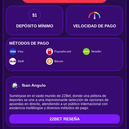
$1
DEPÓSITO MÍNIMO
VELOCIDAD DE PAGO
MÉTODOS DE PAGO
Visa
Paysafecard
Neteller
Skrill
Bitcoin
Iban Angulo
Sumérjase en el vasto mundo de 22Bet, donde una plétora de
deportes se une a una impresionante selección de opciones de
apuestas en directo, atendiendo a un público internacional con
asistencia multilingüe y diversos métodos de pago.
22BET RESEÑA