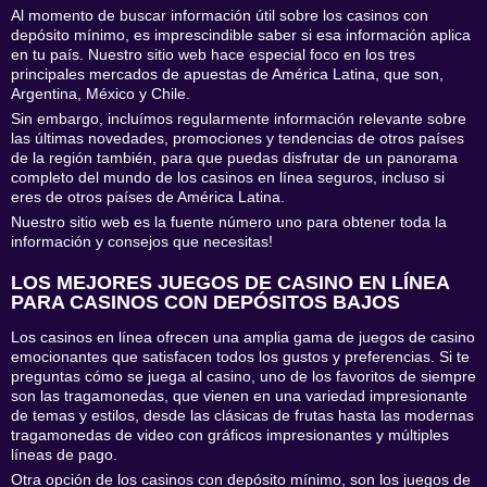
Al momento de buscar información útil sobre los casinos con
depósito mínimo, es imprescindible saber si esa información aplica
en tu país. Nuestro sitio web hace especial foco en los tres
principales mercados de apuestas de América Latina, que son,
Argentina, México y Chile.
Sin embargo, incluímos regularmente información relevante sobre
las últimas novedades, promociones y tendencias de otros países
de la región también, para que puedas disfrutar de un panorama
completo del mundo de los casinos en línea seguros, incluso si
eres de otros países de América Latina.
Nuestro sitio web es la fuente número uno para obtener toda la
información y consejos que necesitas!
LOS MEJORES JUEGOS DE CASINO EN LÍNEA
PARA CASINOS CON DEPÓSITOS BAJOS
Los casinos en línea ofrecen una amplia gama de juegos de casino
emocionantes que satisfacen todos los gustos y preferencias. Si te
preguntas cómo se juega al casino, uno de los favoritos de siempre
son las tragamonedas, que vienen en una variedad impresionante
de temas y estilos, desde las clásicas de frutas hasta las modernas
tragamonedas de video con gráficos impresionantes y múltiples
líneas de pago.
Otra opción de los casinos con depósito mínimo, son los juegos de