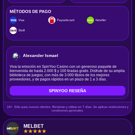
MÉTODOS DE PAGO
Visa
Paysafecard
Neteller
Skrill
Alexander Ismael
Viva la emoción en SpinYoo Casino con un generoso paquete de
bienvenida de hasta 2.000 $ y 100 tiradas gratis. Disfrute de su amplia
biblioteca de juegos, con más de 3.000 títulos de los mejores
proveedores, y de pagos rápidos en un plazo de 1 a 3 días.
SPINYOO RESEÑA
18+. Sólo para nuevos clientes. Reclamar y utilizar en 7 días. Se aplican restricciones y
condiciones generales.
MELBET