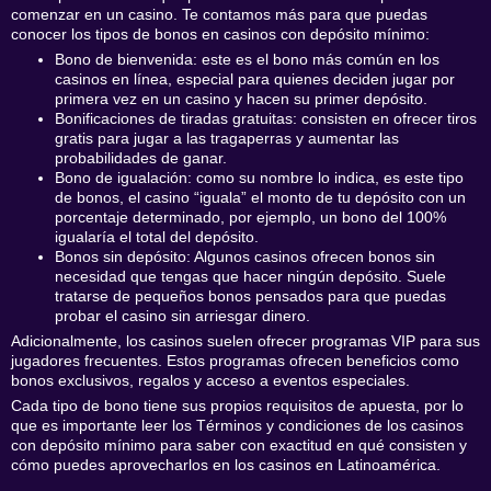
comenzar en un casino. Te contamos más para que puedas
conocer los tipos de bonos en casinos con depósito mínimo:
Bono de bienvenida:
este es el bono más común en los
casinos en línea, especial para quienes deciden jugar por
primera vez en un casino y hacen su primer depósito.
Bonificaciones de tiradas gratuitas:
consisten en ofrecer tiros
gratis para jugar a las tragaperras y aumentar las
probabilidades de ganar.
Bono de igualación:
como su nombre lo indica, es este tipo
de bonos, el casino “iguala” el monto de tu depósito con un
porcentaje determinado, por ejemplo, un bono del 100%
igualaría el total del depósito.
Bonos sin depósito:
Algunos casinos ofrecen bonos sin
necesidad que tengas que hacer ningún depósito. Suele
tratarse de pequeños bonos pensados para que puedas
probar el casino sin arriesgar dinero.
Adicionalmente, los casinos suelen ofrecer programas VIP para sus
jugadores frecuentes. Estos programas ofrecen beneficios como
bonos exclusivos, regalos y acceso a eventos especiales.
Cada tipo de bono tiene sus propios requisitos de apuesta, por lo
que es importante leer los Términos y condiciones de los casinos
con depósito mínimo para saber con exactitud en qué consisten y
cómo puedes aprovecharlos en los casinos en Latinoamérica.