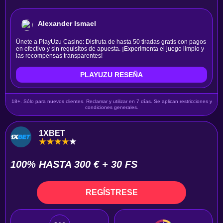
Alexander Ismael
Únete a PlayUzu Casino: Disfruta de hasta 50 tiradas gratis con pagos
en efectivo y sin requisitos de apuesta. ¡Experimenta el juego limpio y
las recompensas transparentes!
PLAYUZU RESEÑA
18+. Sólo para nuevos clientes. Reclamar y utilizar en 7 días. Se aplican restricciones y
condiciones generales.
1XBET
100% HASTA 300 € + 30 FS
REGÍSTRESE