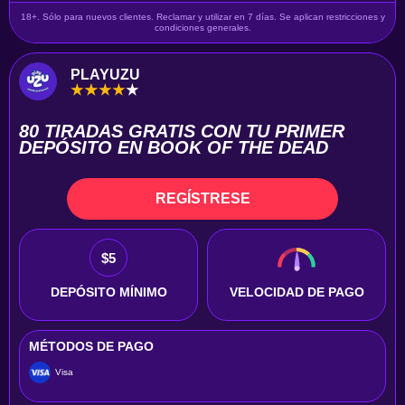
18+. Sólo para nuevos clientes. Reclamar y utilizar en 7 días. Se aplican restricciones y
condiciones generales.
PLAYUZU
80 TIRADAS GRATIS CON TU PRIMER
DEPÓSITO EN BOOK OF THE DEAD
REGÍSTRESE
$5
DEPÓSITO MÍNIMO
VELOCIDAD DE PAGO
MÉTODOS DE PAGO
Visa