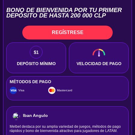
BONO DE BIENVENIDA POR TU PRIMER
DEPÓSITO DE HASTA 200 000 CLP
REGÍSTRESE
$1
DEPÓSITO MÍNIMO
VELOCIDAD DE PAGO
MÉTODOS DE PAGO
Visa
Mastercard
Iban Angulo
Melbet destaca por su amplia variedad de juegos, métodos de pago
rápidos y bono de bienvenida atractivo para jugadores de LATAM.