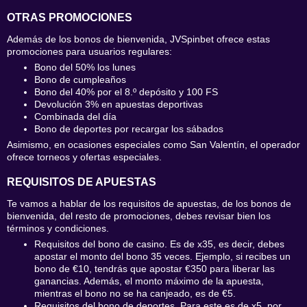
OTRAS PROMOCIONES
Además de los bonos de bienvenida, JVSpinbet ofrece estas
promociones para usuarios regulares:
Bono del 50% los lunes
Bono de cumpleaños
Bono del 40% por el 8.º depósito y 100 FS
Devolución 3% en apuestas deportivas
Combinada del día
Bono de deportes por recargar los sábados
Asimismo, en ocasiones especiales como San Valentín, el operador
ofrece torneos y ofertas especiales.
REQUISITOS DE APUESTAS
Te vamos a hablar de los requisitos de apuestas, de los bonos de
bienvenida, del resto de promociones, debes revisar bien los
términos y condiciones.
Requisitos del bono de casino. Es de x35, es decir, debes
apostar el monto del bono 35 veces. Ejemplo, si recibes un
bono de €10, tendrás que apostar €350 para liberar las
ganancias. Además, el monto máximo de la apuesta,
mientras el bono no se ha canjeado, es de €5.
Requisitos del bono de deportes. Para este es de x5, por