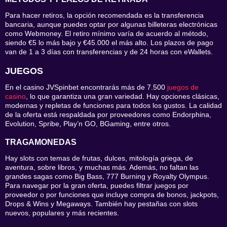
Para hacer retiros, la opción recomendada es la transferencia
bancaria, aunque puedes optar por algunas billeteras electrónicas
como Webmoney. El retiro mínimo varía de acuerdo al método,
siendo €5 lo más bajo y €45.000 el más alto. Los plazos de pago
van de 1 a 3 días con transferencias y de 24 horas con eWallets.
JUEGOS
En el casino JVSpinbet encontrarás más de 7.500
juegos de
casino
, lo que garantiza una gran variedad. Hay opciones clásicas,
modernas y repletas de funciones para todos los gustos. La calidad
de la oferta está respaldada por proveedores como Endorphina,
Evolution, Spribe, Play’n GO, BGaming, entre otros.
TRAGAMONEDAS
Hay slots con temas de frutas, dulces, mitología griega, de
aventura, sobre libros, y muchas más. Además, no faltan las
grandes sagas como Big Bass, 777 Burning y Royalty Olympus.
Para navegar por la gran oferta, puedes filtrar juegos por
proveedor o por funciones que incluye compra de bonos, jackpots,
Drops & Wins y Megaways. También hay pestañas con slots
nuevos, populares y más recientes.