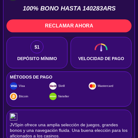
100% BONO HASTA 140283ARS
RECLAMAR AHORA
$1
DEPÓSITO MÍNIMO
VELOCIDAD DE PAGO
MÉTODOS DE PAGO
Visa
Skrill
Mastercard
Bitcoin
Neteller
JVSpin ofrece una amplia selección de juegos, grandes
bonos y una navegación fluida. Una buena elección para los
aficionados a los casinos.