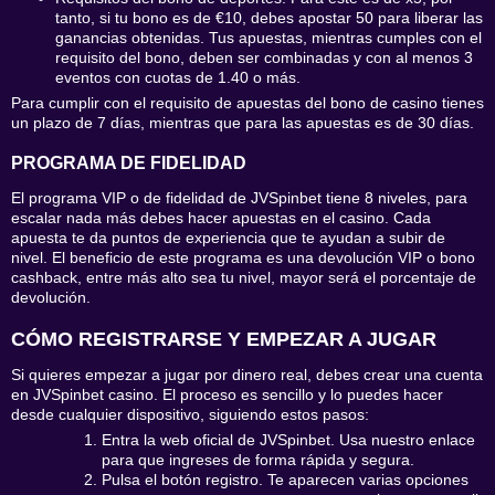
tanto, si tu bono es de €10, debes apostar 50 para liberar las
ganancias obtenidas. Tus apuestas, mientras cumples con el
requisito del bono, deben ser combinadas y con al menos 3
eventos con cuotas de 1.40 o más.
Para cumplir con el requisito de apuestas del bono de casino tienes
un plazo de 7 días, mientras que para las apuestas es de 30 días.
PROGRAMA DE FIDELIDAD
El programa VIP o de fidelidad de JVSpinbet tiene 8 niveles, para
escalar nada más debes hacer apuestas en el casino. Cada
apuesta te da puntos de experiencia que te ayudan a subir de
nivel. El beneficio de este programa es una devolución VIP o bono
cashback, entre más alto sea tu nivel, mayor será el porcentaje de
devolución.
CÓMO REGISTRARSE Y EMPEZAR A JUGAR
Si quieres empezar a jugar por dinero real, debes crear una cuenta
en JVSpinbet casino. El proceso es sencillo y lo puedes hacer
desde cualquier dispositivo, siguiendo estos pasos:
Entra la web oficial de JVSpinbet. Usa nuestro enlace
para que ingreses de forma rápida y segura.
Pulsa el botón registro. Te aparecen varias opciones