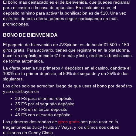
El bono más destacado es el de bienvenida, que puedes reclamar
para el casino o la casa de apuestas. En cualquier caso, el
depósito mínimo para activar la bonificación es de €10. Una vez
disfrutes de esta oferta, puedes seguir participando en más
promociones.
BONO DE BIENVENIDA
El paquete de bienvenida de JVSpinbet es de hasta €1.500 + 150
giros gratis. Para activarlo, tienes que registrarte en la plataforma,
hacer un depósito mínimo €10 o más y listo, recibes la bonificación
de forma automática.
La oferta premia tus primeros 4 depósitos en el casino, dándote el
100% de tu primer depósito, el 50% del segundo y un 25% de los
siguientes.
Los giros solo se acreditan luego de que uses el bono por depósito
y se distribuyen en
30 FS para el primer depósito,
35 FS por el segundo depósito,
40 FS en el tercer depósito,
45 FS con el cuarto depósito.
Las primeras dos rondas de
giros gratis
son para usar en la
tragamonedas Juicy Fruits 27 Ways, y los últimos dos debes
utilizarlos en Candy Clash.