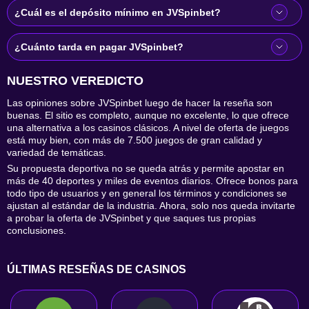
¿Cuál es el depósito mínimo en JVSpinbet?
¿Cuánto tarda en pagar JVSpinbet?
NUESTRO VEREDICTO
Las opiniones sobre JVSpinbet luego de hacer la reseña son
buenas. El sitio es completo, aunque no excelente, lo que ofrece
una alternativa a los casinos clásicos. A nivel de oferta de juegos
está muy bien, con más de 7.500 juegos de gran calidad y
variedad de temáticas.
Su propuesta deportiva no se queda atrás y permite apostar en
más de 40 deportes y miles de eventos diarios. Ofrece bonos para
todo tipo de usuarios y en general los términos y condiciones se
ajustan al estándar de la industria. Ahora, solo nos queda invitarte
a probar la oferta de JVSpinbet y que saques tus propias
conclusiones.
ÚLTIMAS RESEÑAS DE CASINOS