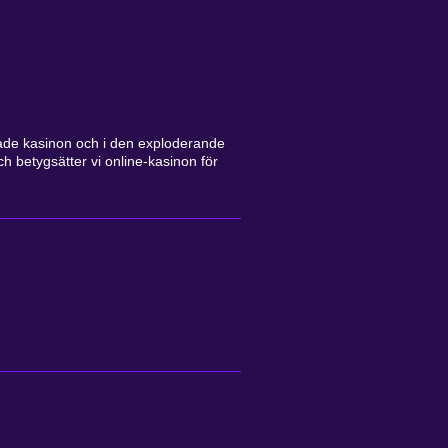
rade kasinon och i den exploderande
 betygsätter vi online-kasinon för