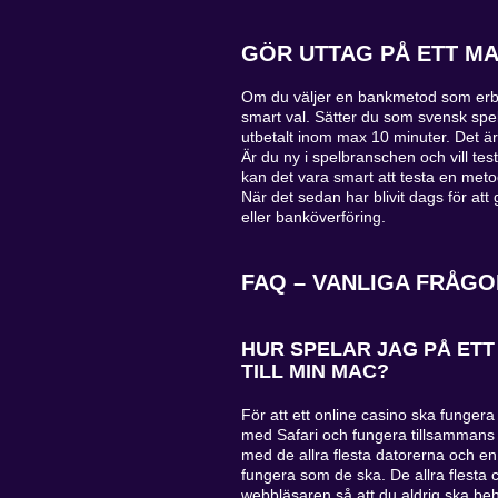
GÖR UTTAG PÅ ETT M
Om du väljer en bankmetod som erbj
smart val. Sätter du som svensk spel
utbetalt inom max 10 minuter. Det ä
Är du ny i spelbranschen och vill te
kan det vara smart att testa en meto
När det sedan har blivit dags för at
eller banköverföring.
FAQ – VANLIGA FRÅG
HUR SPELAR JAG PÅ ETT
TILL MIN MAC?
För att ett online casino ska funge
med Safari och fungera tillsammans 
med de allra flesta datorerna och en 
fungera som de ska. De allra flesta 
webbläsaren så att du aldrig ska be