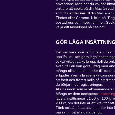
användare. Men när du väl har hittat 
enklare att spela på din Mac än vad 
som du laddar ner till din Mac eller 
Firefox eller Chrome. Klicka på “Regi
postadress och mobilnummer. Godkän
välja ditt favoritspel på casinot.
GÖR LÅGA INSÄTTNING
Det kan vara svårt att hitta en insä
upp ifall du kan göra låga insättnin
också viktigt att kolla upp ifall du 
även ifall du kan göra uttag med an
många olika betalmetoder till kunde 
erbjuder även alla svenska casinon 
att först och främst kolla så att dit
du börjar med registreringen.
Alla casinon som vi rekommenderar ti
Många av dem accepterar
insättnin
lägsta insättningar på 50 kr, 100 kr e
200 kr, om det inte är ett krav för at
Tänk också på att alla metoder inte f
passar in på alla dina behov.