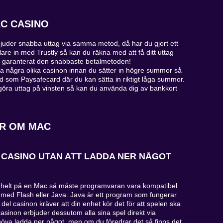
AC CASINO
uder snabba uttag via samma metod, då har du gjort ett
are in med Trustly så kan du räkna med att få ditt uttag
r garanterat den snabbaste betalmetoden!
sta några olika casinon innan du sätter in högre summor så
d som Paysafecard där du kan sätta in riktigt låga summor.
t göra uttag på vinsten så kan du använda dig av bankkort
OR OM MAC
 CASINO UTAN ATT LADDA NER NÅGOT
ra helt på en Mac så måste programvaran vara kompatibel
med Flash eller Java. Java är ett program som fungerar
del casinon kräver att din enhet kör det för att spelen ska
casinon erbjuder dessutom alla sina spel direkt via
höva ladda ner något, men om du föredrar det så finns det