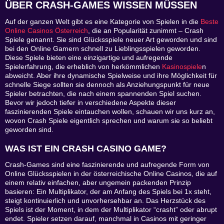
ÜBER CRASH-GAMES WISSEN MÜSSEN
Auf der ganzen Welt gibt es eine Kategorie von Spielen in die
Beste
Online Casinos Österreich
, die an Popularität zunimmt – Crash
Spiele genannt. Sie sind Glücksspiele neuer Art geworden und sind
bei den Online Gamern schnell zu Lieblingsspielen geworden.
Diese Spiele bieten eine einzigartige und aufregende
Spielerfahrung, die erheblich von herkömmlichen
Kasinospiele
n
abweicht. Aber ihre dynamische Spielweise und ihre Möglichkeit für
schnelle Siege sollten sie dennoch als Anziehungspunkt für neue
Spieler betrachten, die nach einem spannenden Spiel suchen.
Bevor wir jedoch tiefer in verschiedene Aspekte dieser
faszinierenden Spiele eintauchen wollen, schauen wir uns kurz an,
wovon Crash Spiele eigentlich sprechen und warum sie so beliebt
geworden sind.
WAS IST EIN CRASH CASINO GAME?
Crash-Games sind eine faszinierende und aufregende Form von
Online Glücksspielen in der österreichische Online Casinos, die auf
einem relativ einfachen, aber ungemein packenden Prinzip
basieren: Ein Multiplikator, der am Anfang des Spiels bei 1x steht,
steigt kontinuierlich und unvorhersehbar an. Das Herzstück des
Spiels ist der Moment, in dem der Multiplikator “crasht” oder abrupt
endet. Spieler setzen darauf, manchmal in Casinos mit geringer