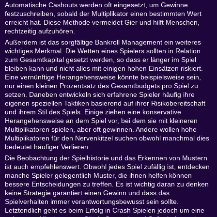
Automatische Cashouts werden oft eingesetzt, um Gewinne
festzuschreiben, sobald der Multiplikator einen bestimmten Wert
erreicht hat. Diese Methode vermeidet Gier und hilft Menschen,
rechtzeitig aufzuhören.
Außerdem ist das sorgfältige Bankroll Management ein weiteres
wichtiges Merkmal. Die Wetten eines Spielers sollten in Relation
zum Gesamtkapital gesetzt werden, so dass er länger im Spiel
bleiben kann und nicht alles mit einigen hohen Einsätzen riskiert.
Eine vernünftige Herangehensweise könnte beispielsweise sein,
nur einen kleinen Prozentsatz des Gesamtbudgets pro Spiel zu
setzen. Daneben entwickeln sich erfahrene Spieler häufig ihre
eigenen speziellen Taktiken basierend auf ihrer Risikobereitschaft
und ihrem Stil des Spiels. Einige ziehen eine konservative
Herangehensweise an dem Spiel vor, bei dem sie mit kleineren
Multiplikatoren spielen, aber oft gewinnen. Andere wollen hohe
Multiplikatoren für den Nervenkitzel suchen obwohl manchmal dies
bedeutet häufiger Verlieren.
Die Beobachtung der Spielhistorie und das Erkennen von Mustern
ist auch empfehlenswert. Obwohl jedes Spiel zufällig ist, entdecken
manche Spieler gelegentlich Muster, die ihnen helfen können
bessere Entscheidungen zu treffen. Es ist wichtig daran zu denken
keine Strategie garantiert einen Gewinn und dass das
Spielverhalten immer verantwortungsbewusst sein sollte.
Letztendlich geht es beim Erfolg in Crash Spielen jedoch um eine