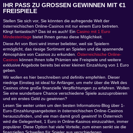
IHR PASS ZU GROSSEN GEWINNEN MIT €1 F
REISPIELE
Stellen Sie sich vor, Sie könnten die aufregende Welt der
österreichischen Online-Casinos mit nur einem Euro betreten.
Klingt fantastisch? Das ist es auch! Ein
Casino mit 1 Euro
Mindesteinlage
bietet Ihnen genau diese Möglichkeit.
Diese Art von Boni wird immer beliebter, weil sie Spielern
ermöglicht, das riesige Sortiment an Spielen und die spannende
Atmosphäre von Casinos zu erkunden.
Österreichische Online-
Casinos
können Ihnen tolle Prämien wie Freispiele und weitere
exklusive Angebote bereits bei einer kleinen Einzahlung von 1 Euro
geben.
Wir wollen es hier beschreiben und definitiv empfehlen. Dieser
niedrige Einstieg ist ideal für Anfänger, um mehr über die Welt des
Casinos ohne große finanzielle Verpflichtungen zu erfahren. Wollen
Sie eine wunderbare Chance verschiedene Spiele auszuprobieren
und ein erstes Geld zu gewinnen?
Lesen Sie weiter unten um den besten Informations-Blog über 1-
Euro-Einzahlungsangeboten in österreichischen Online-Casinos
herauszufinden, und wie man damit groß gewinnt! In Österreich
wird die Gelegenheit, 1 Euro in Online-Kasinos einzuzahlen, immer
populärer. Diese Option hat viele Vorteile; zum einen senkt sie die
finanziellen Schwellen für Spieler aus verschiedenen