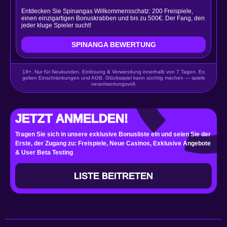
Entdecken Sie Spinangas Willkommensschatz: 200 Freispiele,
einen einzigartigen Bonuskrabben und bis zu 500€. Der Fang, den
jeder kluge Spieler sucht!
SPINANGA BEWERTUNG
18+. Nur für Neukunden. Einlösung & Verwendung innerhalb von 7 Tagen. Es
gelten Einschränkungen und AGB. Glücksspiel kann süchtig machen — spiele
verantwortungsvoll.
JETZT ANMELDEN!
Tragen Sie sich in unsere exklusive Bonusliste ein und seien Sie der
Erste, der Zugang zu: Freispiele, Neue Casinos, Exklusive Angebote
& User Beta Testing
LISTE BEITRETEN