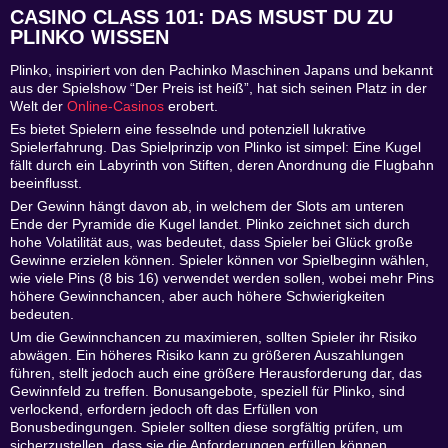
CASINO CLASS 101: DAS MSUST DU ZU
PLINKO WISSEN
Plinko, inspiriert von den Pachinko Maschinen Japans und bekannt
aus der Spielshow “Der Preis ist heiß”, hat sich seinen Platz in der
Welt der
Online-Casinos
erobert.
Es bietet Spielern eine fesselnde und potenziell lukrative
Spielerfahrung. Das Spielprinzip von Plinko ist simpel: Eine Kugel
fällt durch ein Labyrinth von Stiften, deren Anordnung die Flugbahn
beeinflusst.
Der Gewinn hängt davon ab, in welchem der Slots am unteren
Ende der Pyramide die Kugel landet. Plinko zeichnet sich durch
hohe Volatilität aus, was bedeutet, dass Spieler bei Glück große
Gewinne erzielen können. Spieler können vor Spielbeginn wählen,
wie viele Pins (8 bis 16) verwendet werden sollen, wobei mehr Pins
höhere Gewinnchancen, aber auch höhere Schwierigkeiten
bedeuten.
Um die Gewinnchancen zu maximieren, sollten Spieler ihr Risiko
abwägen. Ein höheres Risiko kann zu größeren Auszahlungen
führen, stellt jedoch auch eine größere Herausforderung dar, das
Gewinnfeld zu treffen. Bonusangebote, speziell für Plinko, sind
verlockend, erfordern jedoch oft das Erfüllen von
Bonusbedingungen. Spieler sollten diese sorgfältig prüfen, um
sicherzustellen, dass sie die Anforderungen erfüllen können.