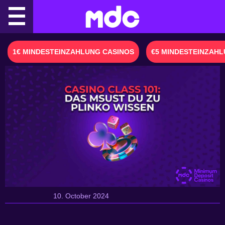
Skip
to
content
1€ MINDESTEINZAHLUNG CASINOS
€5 MINDESTEINZAHL
10. October 2024