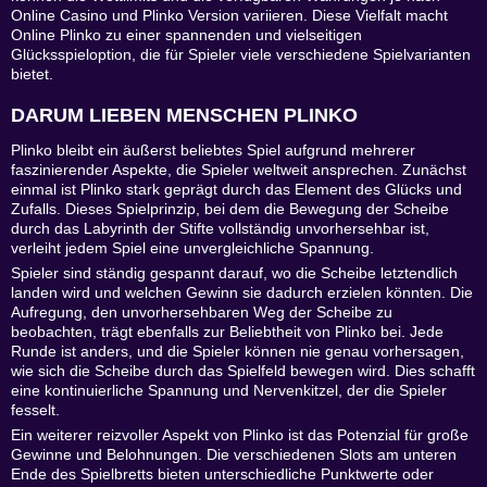
Online Casino und Plinko Version variieren. Diese Vielfalt macht
Online Plinko zu einer spannenden und vielseitigen
Glücksspieloption, die für Spieler viele verschiedene Spielvarianten
bietet.
DARUM LIEBEN MENSCHEN PLINKO
Plinko bleibt ein äußerst beliebtes Spiel aufgrund mehrerer
faszinierender Aspekte, die Spieler weltweit ansprechen. Zunächst
einmal ist Plinko stark geprägt durch das Element des Glücks und
Zufalls. Dieses Spielprinzip, bei dem die Bewegung der Scheibe
durch das Labyrinth der Stifte vollständig unvorhersehbar ist,
verleiht jedem Spiel eine unvergleichliche Spannung.
Spieler sind ständig gespannt darauf, wo die Scheibe letztendlich
landen wird und welchen Gewinn sie dadurch erzielen könnten. Die
Aufregung, den unvorhersehbaren Weg der Scheibe zu
beobachten, trägt ebenfalls zur Beliebtheit von Plinko bei. Jede
Runde ist anders, und die Spieler können nie genau vorhersagen,
wie sich die Scheibe durch das Spielfeld bewegen wird. Dies schafft
eine kontinuierliche Spannung und Nervenkitzel, der die Spieler
fesselt.
Ein weiterer reizvoller Aspekt von Plinko ist das Potenzial für große
Gewinne und Belohnungen. Die verschiedenen Slots am unteren
Ende des Spielbretts bieten unterschiedliche Punktwerte oder