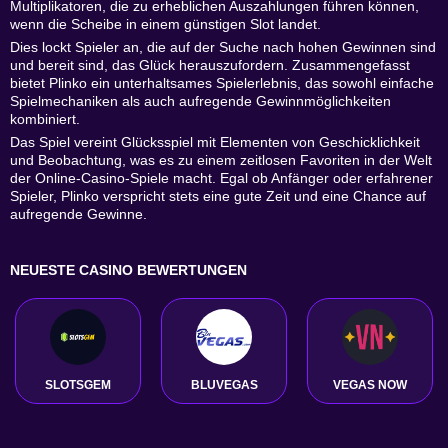
Multiplikatoren, die zu erheblichen Auszahlungen führen können,
wenn die Scheibe in einem günstigen Slot landet.
Dies lockt Spieler an, die auf der Suche nach hohen Gewinnen sind
und bereit sind, das Glück herauszufordern. Zusammengefasst
bietet Plinko ein unterhaltsames Spielerlebnis, das sowohl einfache
Spielmechaniken als auch aufregende Gewinnmöglichkeiten
kombiniert.
Das Spiel vereint Glücksspiel mit Elementen von Geschicklichkeit
und Beobachtung, was es zu einem zeitlosen Favoriten in der Welt
der Online-Casino-Spiele macht. Egal ob Anfänger oder erfahrener
Spieler, Plinko verspricht stets eine gute Zeit und eine Chance auf
aufregende Gewinne.
NEUESTE CASINO BEWERTUNGEN
SLOTSGEM
BLUVEGAS
VEGAS NOW