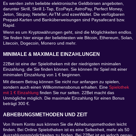
Es werden zehn beliebte elektronische Geldbörsen angeboten,
darunter Skrill, Skrill 1-Tap, EcoPayz, AstroPay, Perfect Money,
Jeton, Sticpay, Neteller, AirTM und ezeeWallet. Die verfügbaren
Prepaid-Karten und Banküberweisungen sind Paysafecard bzw.
Rapid.
Wenn es um Kryptowährungen geht, sind die Möglichkeiten endlos.
Sie finden hier einige der beliebtesten wie Bitcoin, Ethereum, Solan,
Litecoin, Dogecoin, Monero und mehr.
MINIMALE & MAXIMALE EINZAHLUNGEN
22Bet ist eine der Spielotheken mit der niedrigsten minimalen
Einzahlung, die Sie finden können. Sie können Ihr Spiel mit einer
minimalen Einzahlung von 1 € beginnen.
Mit diesem Betrag können Sie nicht nur anfangen zu spielen,
sondern auch einen Willkommensbonus erhalten. Eine
Spielothek
mit 1 € Einzahlung
finden Sie nur selten. 22Bet macht das
Unmögliche möglich. Die maximale Einzahlung für einen Bonus
beträgt 300 €.
ABHEBUNGSMETHODEN UND ZEIT
Von Ihrem Konto aus können Sie die Abhebungsmethoden leicht
finden. Bei Online Spielotheken ist es eine Seltenheit, mehr als 50
Auszahlungsmöglichkeiten zu finden. Bei 22Bet ist es jedoch genau