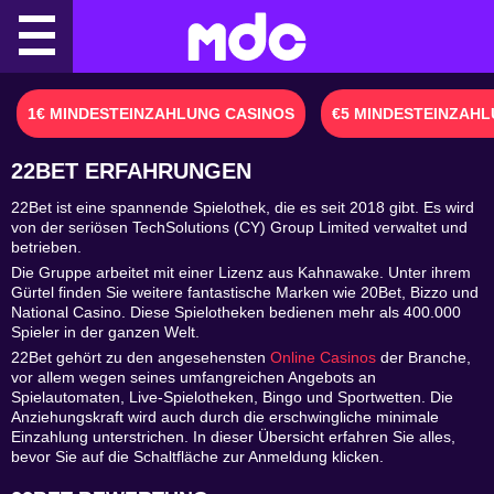
Skip
to
content
1€ MINDESTEINZAHLUNG CASINOS
€5 MINDESTEINZAHL
22BET ERFAHRUNGEN
22Bet ist eine spannende Spielothek, die es seit 2018 gibt. Es wird
von der seriösen TechSolutions (CY) Group Limited verwaltet und
betrieben.
Die Gruppe arbeitet mit einer Lizenz aus Kahnawake. Unter ihrem
Gürtel finden Sie weitere fantastische Marken wie 20Bet, Bizzo und
National Casino. Diese Spielotheken bedienen mehr als 400.000
Spieler in der ganzen Welt.
22Bet gehört zu den angesehensten
Online Casinos
der Branche,
vor allem wegen seines umfangreichen Angebots an
Spielautomaten, Live-Spielotheken, Bingo und Sportwetten. Die
Anziehungskraft wird auch durch die erschwingliche minimale
Einzahlung unterstrichen. In dieser Übersicht erfahren Sie alles,
bevor Sie auf die Schaltfläche zur Anmeldung klicken.