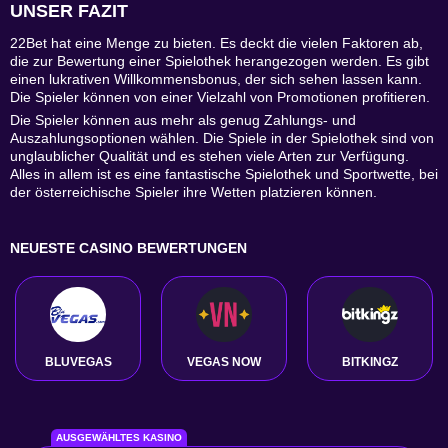
UNSER FAZIT
22Bet hat eine Menge zu bieten. Es deckt die vielen Faktoren ab,
die zur Bewertung einer Spielothek herangezogen werden. Es gibt
einen lukrativen Willkommensbonus, der sich sehen lassen kann.
Die Spieler können von einer Vielzahl von Promotionen profitieren.
Die Spieler können aus mehr als genug Zahlungs- und
Auszahlungsoptionen wählen. Die Spiele in der Spielothek sind von
unglaublicher Qualität und es stehen viele Arten zur Verfügung.
Alles in allem ist es eine fantastische Spielothek und Sportwette, bei
der österreichische Spieler ihre Wetten platzieren können.
NEUESTE CASINO BEWERTUNGEN
BLUVEGAS
VEGAS NOW
BITKINGZ
AUSGEWÄHLTES KASINO