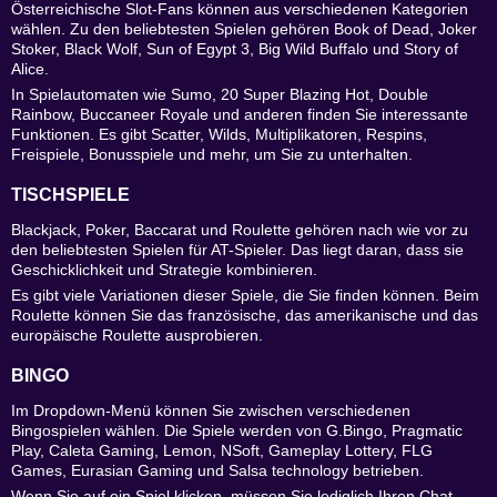
Österreichische Slot-Fans können aus verschiedenen Kategorien
wählen. Zu den beliebtesten Spielen gehören Book of Dead, Joker
Stoker, Black Wolf, Sun of Egypt 3, Big Wild Buffalo und Story of
Alice.
In Spielautomaten wie Sumo, 20 Super Blazing Hot, Double
Rainbow, Buccaneer Royale und anderen finden Sie interessante
Funktionen. Es gibt Scatter, Wilds, Multiplikatoren, Respins,
Freispiele, Bonusspiele und mehr, um Sie zu unterhalten.
TISCHSPIELE
Blackjack, Poker, Baccarat und Roulette gehören nach wie vor zu
den beliebtesten Spielen für AT-Spieler. Das liegt daran, dass sie
Geschicklichkeit und Strategie kombinieren.
Es gibt viele Variationen dieser Spiele, die Sie finden können. Beim
Roulette können Sie das französische, das amerikanische und das
europäische Roulette ausprobieren.
BINGO
Im Dropdown-Menü können Sie zwischen verschiedenen
Bingospielen wählen. Die Spiele werden von G.Bingo, Pragmatic
Play, Caleta Gaming, Lemon, NSoft, Gameplay Lottery, FLG
Games, Eurasian Gaming und Salsa technology betrieben.
Wenn Sie auf ein Spiel klicken, müssen Sie lediglich Ihren Chat-