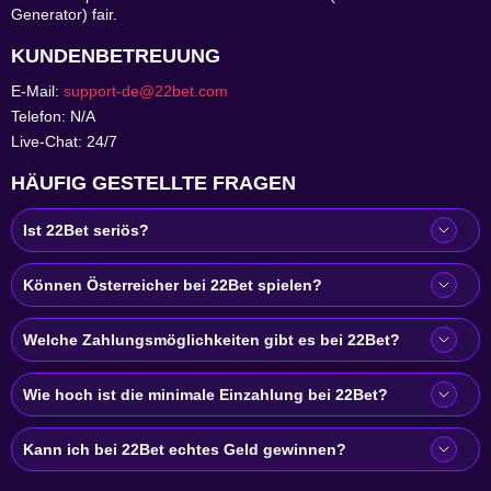
Generator) fair.
KUNDENBETREUUNG
E-Mail:
support-de@22bet.com
Telefon: N/A
Live-Chat: 24/7
HÄUFIG GESTELLTE FRAGEN
Ist 22Bet seriös?
Können Österreicher bei 22Bet spielen?
Welche Zahlungsmöglichkeiten gibt es bei 22Bet?
Wie hoch ist die minimale Einzahlung bei 22Bet?
Kann ich bei 22Bet echtes Geld gewinnen?