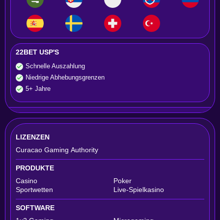
22BET USP'S
Schnelle Auszahlung
Niedrige Abhebungsgrenzen
5+ Jahre
LIZENZEN
Curacao Gaming Authority
PRODUKTE
Casino
Poker
Sportwetten
Live-Spielkasino
SOFTWARE