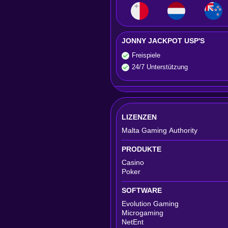
JONNY JACKPOT USP'S
Freispiele
24/7 Unterstützung
LIZENZEN
Malta Gaming Authority
PRODUKTE
Casino
Poker
SOFTWARE
Evolution Gaming
Microgaming
NetEnt