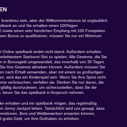
EN
 brandneu sein, aber der Willkommensbonus ist unglaublich
ielbank an und Sie erhalten einen 100%igen
 sowie einen sehr herzlichen Empfang mit 100 Freispielen.
esen Bonus zu qualifizieren, müssen Sie nur ein Minimum
t Online spielbank endet nicht damit. Außerdem erhalten
beliebtestem Starburst-Slot zu spielen. Alle Gewinne, die Sie
den in Bonusgeld umgewandelt, das innerhalb von 30 Tagen
 Sie Ihre Gewinne abheben können. Außerdem müssen Sie
gen nach Erhalt verwenden, aber mit einem so großartigen
en, wird das ein Kinderspiel sein. Wenn Sie Ihre Spins nicht
ne verbrauchen, verfallen sie. Denken Sie nur daran, die
ältig durchzulesen, um sicherzustellen, dass Sie die
, bevor Sie das spielbank in Anspruch nehmen.
ler erhalten und ein spielbank mögen, das regelmäßig
n Jonny Jackpot lieben. Tatsächlich wird uns gesagt, dass
omotionen, Boni und Wettbewerben erwarten können,
d gratis Geld, um Ihre Guthaben zu erhöhen.