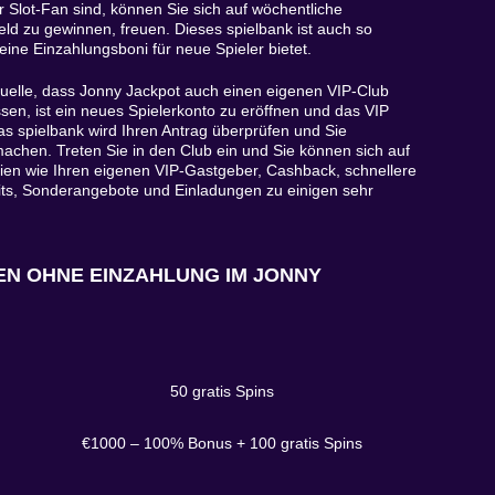
 Slot-Fan sind, können Sie sich auf wöchentliche
ld zu gewinnen, freuen. Dieses spielbank ist auch so
eine Einzahlungsboni für neue Spieler bietet.
elle, dass Jonny Jackpot auch einen eigenen VIP-Club
sen, ist ein neues Spielerkonto zu eröffnen und das VIP
as spielbank wird Ihren Antrag überprüfen und Sie
machen. Treten Sie in den Club ein und Sie können sich auf
egien wie Ihren eigenen VIP-Gastgeber, Cashback, schnellere
ts, Sonderangebote und Einladungen zu einigen sehr
EN OHNE EINZAHLUNG IM JONNY
50 gratis
Spins
€
1000 – 100% Bonus + 100 gratis
Spins