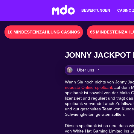
Skip
to
BEWERTUNGEN
CASINO
content
1€ MINDESTEINZAHLUNG CASINOS
€5 MINDESTEINZAHL
JONNY JACKPOT
Über uns
Wenn Sie noch nichts von Jonny Jac
neueste Online-spielbank
auf dem Ma
spielbank ist sowohl von der Malta
lizenziert und reguliert und trägt d
spielbank verwendet auch Zufallszah
und gut geschultes Team von Kundend
Schwierigkeiten geraten sollten.
Dieses spielbank ist so neu, dass wi
von White Hat Gaming Limited ins Le