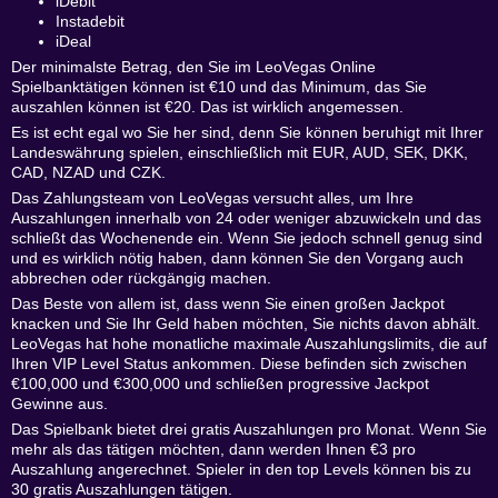
iDebit
Instadebit
iDeal
Der minimalste Betrag, den Sie im LeoVegas Online
Spielbanktätigen können ist €10 und das Minimum, das Sie
auszahlen können ist €20. Das ist wirklich angemessen.
Es ist echt egal wo Sie her sind, denn Sie können beruhigt mit Ihrer
Landeswährung spielen, einschließlich mit EUR, AUD, SEK, DKK,
CAD, NZAD und CZK.
Das Zahlungsteam von LeoVegas versucht alles, um Ihre
Auszahlungen innerhalb von 24 oder weniger abzuwickeln und das
schließt das Wochenende ein. Wenn Sie jedoch schnell genug sind
und es wirklich nötig haben, dann können Sie den Vorgang auch
abbrechen oder rückgängig machen.
Das Beste von allem ist, dass wenn Sie einen großen Jackpot
knacken und Sie Ihr Geld haben möchten, Sie nichts davon abhält.
LeoVegas hat hohe monatliche maximale Auszahlungslimits, die auf
Ihren VIP Level Status ankommen. Diese befinden sich zwischen
€100,000 und €300,000 und schließen progressive Jackpot
Gewinne aus.
Das Spielbank bietet drei gratis Auszahlungen pro Monat. Wenn Sie
mehr als das tätigen möchten, dann werden Ihnen €3 pro
Auszahlung angerechnet. Spieler in den top Levels können bis zu
30 gratis Auszahlungen tätigen.