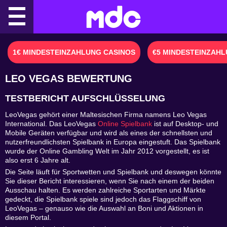
Skip
to
content
1€ MINDESTEINZAHLUNG CASINOS
€5 MINDESTEINZAHL
LEO VEGAS BEWERTUNG
TESTBERICHT AUFSCHLÜSSELUNG
LeoVegas gehört einer Maltesischen Firma namens Leo Vegas
International. Das LeoVegas
Online Spielbank
ist auf Desktop- und
Mobile Geräten verfügbar und wird als eines der schnellsten und
nutzerfreundlichsten Spielbank in Europa eingestuft. Das Spielbank
wurde der Online Gambling Welt im Jahr 2012 vorgestellt, es ist
also erst 6 Jahre alt.
Die Seite läuft für Sportwetten und Spielbank und deswegen könnte
Sie dieser Bericht interessieren, wenn Sie nach einem der beiden
Ausschau halten. Es werden zahlreiche Sportarten und Märkte
gedeckt, die Spielbank spiele sind jedoch das Flaggschiff von
LeoVegas – genauso wie die Auswahl an Boni und Aktionen in
diesem Portal.