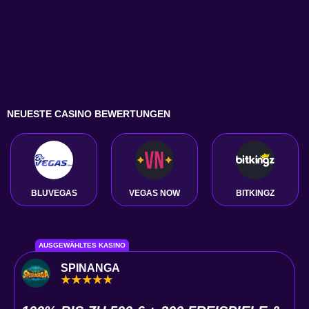
NEUESTE CASINO BEWERTUNGEN
BLUVEGAS
VEGAS NOW
BITKINGZ
AUSGEWÄHLTES KASINO
SPINANGA