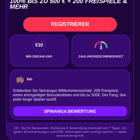
100% BIS ZU 500 € + 200 FREISPIELE &
MEHR
REGISTRIEREN
€10
MIN EINZAHLUNG
ZAHLUNGSGESCHWINDIGKEIT
Ian
Entdecken Sie Spinangas Willkommensschatz: 200 Freispiele,
einen einzigartigen Bonuskrabben und bis zu 500€. Der Fang, den
jeder kluge Spieler sucht!
SPINANGA BEWERTUNG
18+. Nur für Neukunden. Einlösung & Verwendung innerhalb von 7 Tagen. Es
gelten Einschränkungen und AGB. Glücksspiel kann süchtig machen — spiele
verantwortungsvoll.