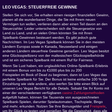
LEO VEGAS: STEUERFREIE GEWINNE
Stellen Sie sich vor, Sie erhalten einen riesigen finanziellen Gewinn,
planen all die wunderbaren Dinge, die Sie mit Ihrem neuen
Vermögen tun wollen, verlieren dann aber einen Teil davon an den
Steuerzahler. Leider unterscheiden sich die Steuergesetze von
Land zu Land, und an vielen Orten könnten Sie mit Ihren
Spielbank-Gewinnen besteuert werden. Es gibt jedoch gute
Nachrichten. Im Leo Vegas Spielbank können Sie in den meisten
Ländern Europas sowie in Kanada, Neuseeland und einigen
anderen Ländern steuerfreie Gewinne genießen. Leo Vegas besitzt
eine Glücksspiellizenz von der maltesischen Glücksspielbehörde
und ist ein sicheres Spielbank mit einem Ruf für Fairness.
Wenn Sie Lust haben, ein unglaubliches Online-Spielbank-Erlebnis
mit einem Bonus von bis zu €1000 plus bis zu 200
Freispielen im Book of Dead zu beginnen, dann ist Leo Vegas das
perfekte Spielbank für Sie. Der Bonus ist keine einfache 100 %-ige
Einzahlung wie viele andere, also werfen Sie bitte einen Blick auf
unseren Leo Vegas Bericht für alle Details. Sobald Sie Ihr Konto mit
einer der verschiedenen verfügbaren
casino Zahlungsmethoden
aufgefüllt haben, können Sie Tausende von ausgezeichneten
Spielbank-Spielen, darunter Spielautomaten, Tischspiele, Bingo
und mehr, erkunden. Nutzen Sie Ihre Bonusgelder und
Freispiele
,
um Ihr Glück zu testen und genießen Sie die Gewissheit, dass alle