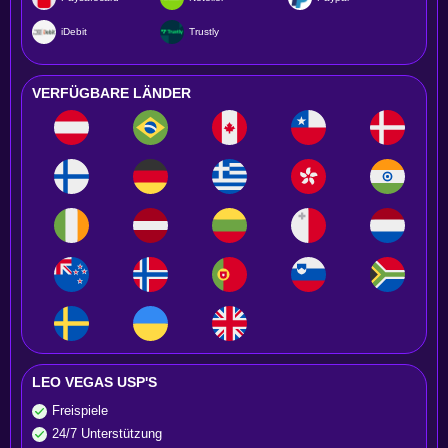
iDebit
Trustly
VERFÜGBARE LÄNDER
LEO VEGAS USP'S
Freispiele
24/7 Unterstützung