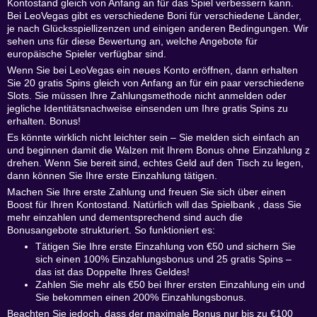
Kontostand gleich von Anfang an für das Spiel verbessern kann.
Bei LeoVegas gibt es verschiedene Boni für verschiedene Länder,
je nach Glücksspiellizenzen und einigen anderen Bedingungen. Wir
sehen uns für diese Bewertung an, welche Angebote für
europäische Spieler verfügbar sind.
Wenn Sie bei LeoVegas ein neues Konto eröffnen, dann erhalten
Sie 20 gratis Spins gleich von Anfang an für ein paar verschiedene
Slots. Sie müssen Ihre Zahlungsmethode nicht anmelden oder
jegliche Identitätsnachweise einsenden um Ihre gratis Spins zu
erhalten. Bonus!
Es könnte wirklich nicht leichter sein – Sie melden sich einfach an
und beginnen damit die Walzen mit Ihrem Bonus ohne Einzahlung z
drehen. Wenn Sie bereit sind, echtes Geld auf den Tisch zu legen,
dann können Sie Ihre erste Einzahlung tätigen.
Machen Sie Ihre erste Zahlung und freuen Sie sich über einen
Boost für Ihren Kontostand. Natürlich will das Spielbank , dass Sie
mehr einzahlen und dementsprechend sind auch die
Bonusangebote strukturiert. So funktioniert es:
Tätigen Sie Ihre erste Einzahlung von €50 und sichern Sie
sich einen 100% Einzahlungsbonus und 25 gratis Spins –
das ist das Doppelte Ihres Geldes!
Zahlen Sie mehr als €50 bei Ihrer ersten Einzahlung ein und
Sie bekommen einen 200% Einzahlungsbonus.
Beachten Sie jedoch, dass der maximale Bonus nur bis zu €100