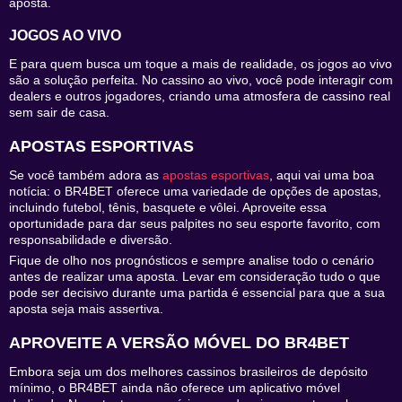
aposta.
JOGOS AO VIVO
E para quem busca um toque a mais de realidade, os jogos ao vivo
são a solução perfeita. No cassino ao vivo, você pode interagir com
dealers e outros jogadores, criando uma atmosfera de cassino real
sem sair de casa.
APOSTAS ESPORTIVAS
Se você também adora as
apostas esportivas
, aqui vai uma boa
notícia: o BR4BET oferece uma variedade de opções de apostas,
incluindo futebol, tênis, basquete e vôlei. Aproveite essa
oportunidade para dar seus palpites no seu esporte favorito, com
responsabilidade e diversão.
Fique de olho nos prognósticos e sempre analise todo o cenário
antes de realizar uma aposta. Levar em consideração tudo o que
pode ser decisivo durante uma partida é essencial para que a sua
aposta seja mais assertiva.
APROVEITE A VERSÃO MÓVEL DO BR4BET
Embora seja um dos melhores cassinos brasileiros de depósito
mínimo, o BR4BET ainda não oferece um aplicativo móvel