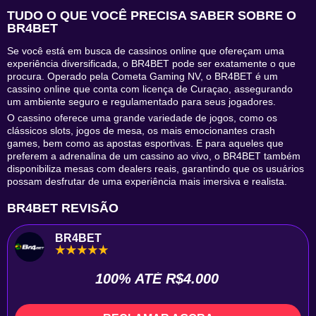
TUDO O QUE VOCÊ PRECISA SABER SOBRE O
BR4BET
Se você está em busca de cassinos online que ofereçam uma
experiência diversificada, o BR4BET pode ser exatamente o que
procura. Operado pela Cometa Gaming NV, o BR4BET é um
cassino online que conta com licença de Curaçao, assegurando
um ambiente seguro e regulamentado para seus jogadores.
O cassino oferece uma grande variedade de jogos, como os
clássicos slots, jogos de mesa, os mais emocionantes crash
games, bem como as apostas esportivas. E para aqueles que
preferem a adrenalina de um cassino ao vivo, o BR4BET também
disponibiliza mesas com dealers reais, garantindo que os usuários
possam desfrutar de uma experiência mais imersiva e realista.
BR4BET REVISÃO
BR4BET
100% ATÉ R$4.000