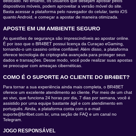
dedicado. No entanto, os usuários que desejam apostar pelos
dispositivos móveis, podem aproveitar a versão móvel do site.
Basta acessar a plataforma pelo navegador do celular, tanto iOS
quanto Android, e começar a apostar de maneira otimizada.
APOSTE EM UM AMBIENTE SEGURO
As questões de segurança são imprescindíveis ao apostar online.
É por isso que o BR4BET possui licença da Curaçao eGaming,
tornando-o um cassino online confiável. Além disso, a plataforma
oferece tecnologia de criptografia avançada para proteger seus
dados e transações. Desse modo, você pode realizar suas apostas
se preocupar com ameaças cibernéticas.
COMO É O SUPORTE AO CLIENTE DO BR4BET?
Para tornar a sua experiência ainda mais completa, o BR4BET
oferece um excelente atendimento ao cliente. Por meio de um chat
ao vivo, que funciona 24 horas por dia, 7 dias por semana, você é
assistido por uma equipe bastante ágil e com atendimento em
português. Ainda, a plataforma conta com o e-mail
suporte@br4bet.com.br, uma seção de FAQ e um canal no
Telegram.
JOGO RESPONSÁVEL