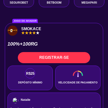
SEGUROBET
BETBOOM
MEGAPARI
JOGO DO AVIADOR
SMOKACE
100%+100RG
REGISTRAR-SE
R$25
DEPÓSITO MÍNIMO
VELOCIDADE DE PAGAMENTO
Natalie