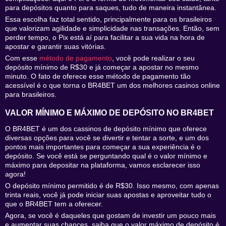
para depósitos quanto para saques, tudo de maneira instantânea.
Essa escolha faz total sentido, principalmente para os brasileiros
que valorizam agilidade e simplicidade nas transações. Então, sem
perder tempo, o Pix está aí para facilitar a sua vida na hora de
apostar e garantir suas vitórias.
Com esse
método de pagamento
, você pode realizar o seu
depósito mínimo de R$30 e já começar a apostar no mesmo
minuto. O fato de oferece esse método de pagamento tão
acessível é o que torna o BR4BET um dos melhores casinos online
para brasileiros.
VALOR MÍNIMO E MÁXIMO DE DEPÓSITO NO BR4BET
O BR4BET é um dos cassinos de depósito mínimo que oferece
diversas opções para você se divertir e tentar a sorte, e um dos
pontos mais importantes para começar a sua experiência é o
depósito. Se você está se perguntando qual é o valor mínimo e
máximo para depositar na plataforma, vamos esclarecer isso
agora!
O depósito mínimo permitido é de R$30. Isso mesmo, com apenas
trinta reais, você já pode iniciar suas apostas e aproveitar tudo o
que o BR4BET tem a oferecer.
Agora, se você é daqueles que gostam de investir um pouco mais
e aumentar suas chances, saiba que o valor máximo de depósito é