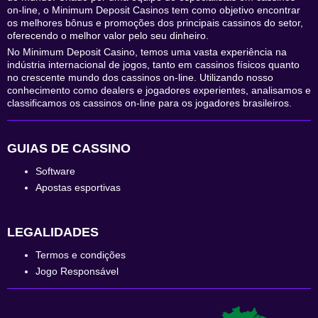
on-line, o Minimum Deposit Casinos tem como objetivo encontrar
os melhores bônus e promoções dos principais cassinos do setor,
oferecendo o melhor valor pelo seu dinheiro.
No Minimum Deposit Casino, temos uma vasta experiência na
indústria internacional de jogos, tanto em cassinos físicos quanto
no crescente mundo dos cassinos on-line. Utilizando nosso
conhecimento como dealers e jogadores experientes, analisamos e
classificamos os cassinos on-line para os jogadores brasileiros.
GUIAS DE CASSINO
Software
Apostas esportivas
LEGALIDADES
Termos e condições
Jogo Responsável