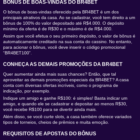
BÔNUS DE BOAS-VINDAS DO BR4BET
O bônus de boas-vindas oferecido pela BR4BET é um dos
principais atrativos da casa. Ao se cadastrar, você tem direito a um
bônus de 100% do valor depositado até R$4.000. O depósito
mínimo da oferta é de R$30 e o máximo é de R$4.000.
Assim que você efetua o seu primeiro depósito, o valor de bônus é
automaticamente creditado na sua conta do cassino. No entanto,
para acionar o bônus, você deve inserir o código promocional
“
BR4BET100
”.
CONHEÇA AS DEMAIS PROMOÇÕES DA BR4BET
Quer aumentar ainda mais suas chances? Então, que tal
aproveitar as demais promoções especiais da BR4BET? A casa
conta com diversas ofertas incríveis, como o programa de
indicação, por exemplo.
Indique um amigo e ganhe R$100: é simples! Basta indicar um
amigo, e quando ele se cadastrar e depositar ao menos R$30,
você recebe R$100 para se divertir ainda mais.
Além disso, se você curte slots, a casa também oferece variados
tipos de torneios, cheios de prêmios e muita emoção.
REQUISITOS DE APOSTAS DO BÔNUS