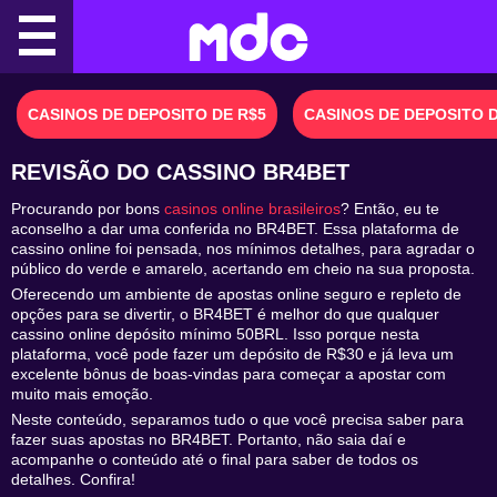
Skip
to
content
CASINOS DE DEPOSITO DE R$5
CASINOS DE DEPOSITO D
REVISÃO DO CASSINO BR4BET
Procurando por bons
casinos online brasileiros
? Então, eu te
aconselho a dar uma conferida no BR4BET. Essa plataforma de
cassino online foi pensada, nos mínimos detalhes, para agradar o
público do verde e amarelo, acertando em cheio na sua proposta.
Oferecendo um ambiente de apostas online seguro e repleto de
opções para se divertir, o BR4BET é melhor do que qualquer
cassino online depósito mínimo 50BRL. Isso porque nesta
plataforma, você pode fazer um depósito de R$30 e já leva um
excelente bônus de boas-vindas para começar a apostar com
muito mais emoção.
Neste conteúdo, separamos tudo o que você precisa saber para
fazer suas apostas no BR4BET. Portanto, não saia daí e
acompanhe o conteúdo até o final para saber de todos os
detalhes. Confira!