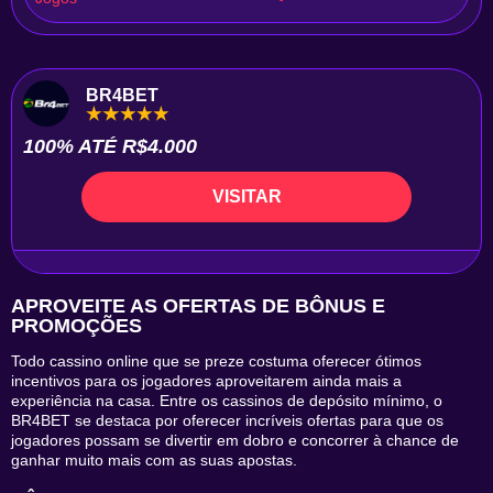
OFERTA DE BOAS-VINDAS
BR4BET
100% ATÉ R$4.000
VISITAR
APROVEITE AS OFERTAS DE BÔNUS E
PROMOÇÕES
Todo cassino online que se preze costuma oferecer ótimos
incentivos para os jogadores aproveitarem ainda mais a
experiência na casa. Entre os cassinos de depósito mínimo, o
BR4BET se destaca por oferecer incríveis ofertas para que os
jogadores possam se divertir em dobro e concorrer à chance de
ganhar muito mais com as suas apostas.