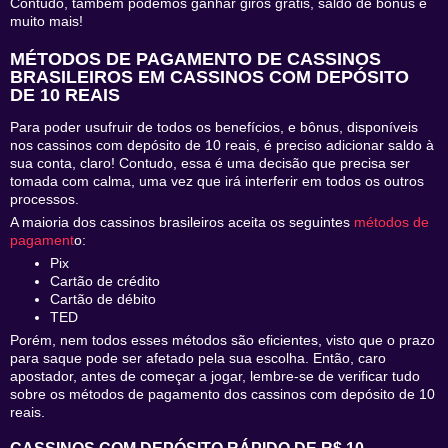
Contudo, também podemos ganhar giros grátis, saldo de bônus e
muito mais!
MÉTODOS DE PAGAMENTO DE CASSINOS
BRASILEIROS EM CASSINOS COM DEPÓSITO
DE 10 REAIS
Para poder usufruir de todos os benefícios, e bônus, disponíveis
nos cassinos com depósito de 10 reais, é preciso adicionar saldo à
sua conta, claro! Contudo, essa é uma decisão que precisa ser
tomada com calma, uma vez que irá interferir em todos os outros
processos.
A maioria dos cassinos brasileiros aceita os seguintes
métodos de
pagament
o:
Pix
Cartão de crédito
Cartão de débito
TED
Porém, nem todos esses métodos são eficientes, visto que o prazo
para saque pode ser afetado pela sua escolha. Então, caro
apostador, antes de começar a jogar, lembre-se de verificar tudo
sobre os métodos de pagamento dos cassinos com depósito de 10
reais.