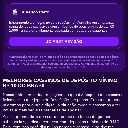
Alberico Preto
Experimente a emoção no JoiaBet Casino! Mergulhe em uma vasta
gama de jogos exclusivos com um bônus de boas-vindas de até R$
1,000 - uma oferta altamente cobiçada por jogadores exigentes!
JOIABET REVISÃO
A participação frequente em jogos expõe os participantes ao risco de dependência,
transtornos patológicos relacionados ao jogo e perda de valores apostados. 18+.
Jogue com Responsabilidade Somente novos clientes. Reivindique e use dentro de 7
dias. Aplicam-se restrições e T&Cs.
MELHORES CASSINOS DE DEPÓSITO MÍNIMO
R$ 10 DO BRASIL
Nosso país tem certas proibições no que diz respeito aos cassinos
físicos, visto que jogos de “azar” são perigosos. Contudo, quando
migramos para o meio digital, a situação muda e passamos a ter
novas e mais seguras maneiras de apostar.
Assim, quem adora arriscar um pouco em busca de ganhos
substanciais, a dica é começar com depósitos mínimos de R$10.
Pois, com isso você diminui as perdas e consegue se divertir,