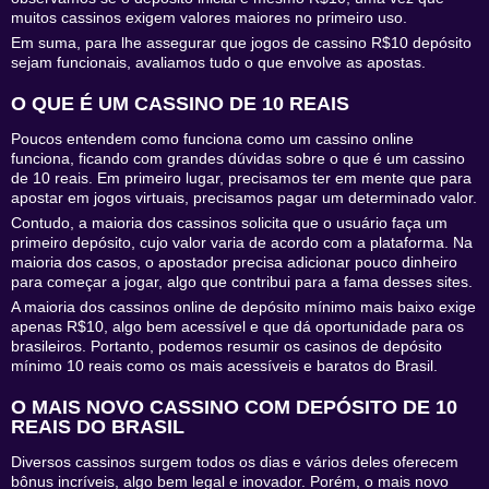
muitos cassinos exigem valores maiores no primeiro uso.
Em suma, para lhe assegurar que jogos de cassino R$10 depósito
sejam funcionais, avaliamos tudo o que envolve as apostas.
O QUE É UM CASSINO DE 10 REAIS
Poucos entendem como funciona como um cassino online
funciona, ficando com grandes dúvidas sobre o que é um cassino
de 10 reais. Em primeiro lugar, precisamos ter em mente que para
apostar em jogos virtuais, precisamos pagar um determinado valor.
Contudo, a maioria dos cassinos solicita que o usuário faça um
primeiro depósito, cujo valor varia de acordo com a plataforma. Na
maioria dos casos, o apostador precisa adicionar pouco dinheiro
para começar a jogar, algo que contribui para a fama desses sites.
A maioria dos cassinos online de depósito mínimo mais baixo exige
apenas R$10, algo bem acessível e que dá oportunidade para os
brasileiros. Portanto, podemos resumir os casinos de depósito
mínimo 10 reais como os mais acessíveis e baratos do Brasil.
O MAIS NOVO CASSINO COM DEPÓSITO DE 10
REAIS DO BRASIL
Diversos cassinos surgem todos os dias e vários deles oferecem
bônus incríveis, algo bem legal e inovador. Porém, o mais novo