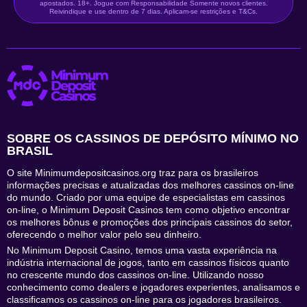
apostados. 18+. Jogue com Responsabilidade Somente novos clientes.
Reivindique e use dentro de 7 dias. Aplicam-se restrições e T&Cs.
SOBRE OS CASSINOS DE DEPÓSITO MÍNIMO NO
BRASIL
O site Minimumdepositcasinos.org traz para os brasileiros
informações precisas e atualizadas dos melhores cassinos on-line
do mundo. Criado por uma equipe de especialistas em cassinos
on-line, o Minimum Deposit Casinos tem como objetivo encontrar
os melhores bônus e promoções dos principais cassinos do setor,
oferecendo o melhor valor pelo seu dinheiro.
No Minimum Deposit Casino, temos uma vasta experiência na
indústria internacional de jogos, tanto em cassinos físicos quanto
no crescente mundo dos cassinos on-line. Utilizando nosso
conhecimento como dealers e jogadores experientes, analisamos e
classificamos os cassinos on-line para os jogadores brasileiros.