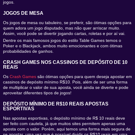
jogos.
JOGOS DE MESA
Os jogos de mesa ou tabuleiro, se preferir, são ótimas opções para
quem adora um jogo disputado, mas não quer arriscar muito.
Assim, você pode se divertir jogando cartas, roletas e por aí vai.
Dentre os mais famosos jogos do estilo Table Games temos o
Poker e o Blackjack, ambos muito emocionantes e com ótimas
probabilidades de ganhos.
CRASH GAMES NOS CASSINOS DE DEPÓSITO DE 10
REAIS
Os
Crash Games
são ótimas opções para quem deseja apostar em
cassinos de depósito mínimo R$10. Pois, além de ser uma forma
de multiplicar o valor de sua aposta, você ainda se diverte e pode
aproveitar diferentes tipos de jogos!
DEPÓSITO MÍNIMO DE R$10 REAIS APOSTAS
ESPORTIVAS
Nas apostas esportivas, o depósito mínimo de R$ 10 reais deve
ser feito com cautela, já que muitos sites permitem apenas uma
aposta com o valor. Porém, aqui temos uma forma mais segura de
se apostar, uma vez que é possível dividir os R$10 reais em uma