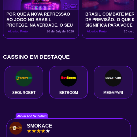
POR QUE A NOVA REPRESSÃO 
BRASIL COMBATE MER
AO JOGO NO BRASIL 
DE PREVISÃO: O QUE IS
PROTEGE, NA VERDADE, O SEU 
SIGNIFICA PARA VOCÊ
BOLSO
Alberico Preto
16 de July de 2026
Alberico Preto
26 de Ju
CASSINO EM DESTAQUE
SEGUROBET
BETBOOM
MEGAPARI
JOGO DO AVIADOR
SMOKACE