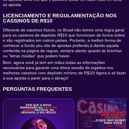
só aposta.
LICENCIAMENTO E REGULAMENTAÇÃO NOS
CASSINOS DE R$10
Diferente de cassinos físicos, no Brasil não temos uma regra geral
para os cassinos de depósito R$10 que funcionam de forma online
e são registrados em outros países. Portanto, a melhor forma de
conhecer a fundo seu site de apostas preferido é dando aquela
conferida na página de regras, sempre atento quanto às brechas
ou “letras miúdas” que podem haver.
Bom, agora você já tem em mãos todas as informações
necessárias para garantir uma ótima sessão de jogatina nos
melhores cassinos com depósito mínimo de R$10! Agora é só fazer
a sua aposta e partir para o abraço!
PERGUNTAS FREQUENTES