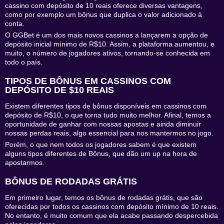
cassino com depósito de 10 reais oferece diversas vantagens,
como por exemplo um bônus que duplica o valor adicionado à
conta.
O GGBet é um dos mais novos cassinos a lançarem a opção de
depósito inicial mínimo de R$10. Assim, a plataforma aumentou, e
muito, o número de jogadores ativos, tornando-se conhecida em
todo o país.
TIPOS DE BÔNUS EM CASSINOS COM
DEPÓSITO DE $10 REAIS
Existem diferentes tipos de bônus disponíveis em cassinos com
depósito de R$10, o que torna tudo muito melhor. Afinal, temos a
oportunidade de ganhar com nossas apostas e ainda diminuir
nossas perdas reais, algo essencial para nos mantermos no jogo.
Porém, o que nem todos os jogadores sabem é que existem
alguns tipos diferentes de Bônus, que dão um up na hora de
apostarmos.
BÔNUS DE RODADAS GRÁTIS
Em primeiro lugar, temos os bônus de rodadas grátis, que são
oferecidas por todos os cassinos com depósito mínimo de 10 reais.
No entanto, é muito comum que ela acabe passando despercebida