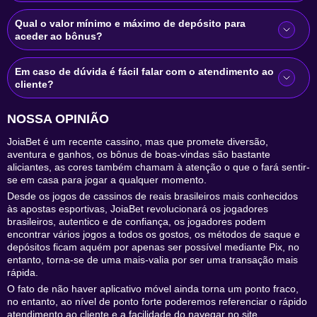
Qual o valor mínimo e máximo de depósito para
aceder ao bônus?
Em caso de dúvida é fácil falar com o atendimento ao
cliente?
NOSSA OPINIÃO
JoiaBet é um recente cassino, mas que promete diversão,
aventura e ganhos, os bônus de boas-vindas são bastante
aliciantes, as cores também chamam à atenção o que o fará sentir-
se em casa para jogar a qualquer momento.
Desde os jogos de cassinos de reais brasileiros mais conhecidos
às apostas esportivas, JoiaBet revolucionará os jogadores
brasileiros, autentico e de confiança, os jogadores podem
encontrar vários jogos a todos os gostos, os métodos de saque e
depósitos ficam aquém por apenas ser possível mediante Pix, no
entanto, torna-se de uma mais-valia por ser uma transação mais
rápida.
O fato de não haver aplicativo móvel ainda torna um ponto fraco,
no entanto, ao nível de ponto forte poderemos referenciar o rápido
atendimento ao cliente e a facilidade do navegar no site.