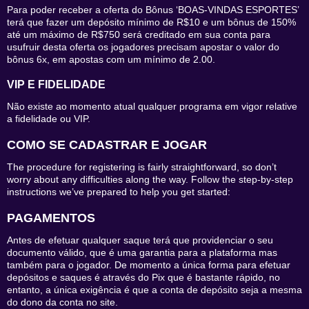
Para poder receber a oferta do Bônus ‘BOAS-VINDAS ESPORTES’
terá que fazer um depósito mínimo de R$10 e um bônus de 150%
até um máximo de R$750 será creditado em sua conta para
usufruir desta oferta os jogadores precisam apostar o valor do
bônus 6x, em apostas com um mínimo de 2.00.
VIP E FIDELIDADE
Não existe ao momento atual qualquer programa em vigor relative
a fidelidade ou VIP.
COMO SE CADASTRAR E JOGAR
The procedure for registering is fairly straightforward, so don’t
worry about any difficulties along the way. Follow the step-by-step
instructions we’ve prepared to help you get started:
PAGAMENTOS
Antes de efetuar qualquer saque terá que providenciar o seu
documento válido, que é uma garantia para a plataforma mas
também para o jogador. De momento a única forma para efetuar
depósitos e saques é através do Pix que é bastante rápido, no
entanto, a única exigência é que a conta de depósito seja a mesma
do dono da conta no site.