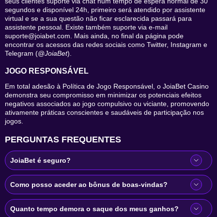
seus clientes suporte via chat num tempo de espera normal de 30
segundos e disponível 24h, primeiro será atendido por assistente
virtual e se a sua questão não ficar esclarecida passará para
assistente pessoal. Existe também suporte via e-mail
suporte@joiabet.com. Mais ainda, no final da página pode
encontrar os acessos das redes sociais como Twitter, Instagram e
Telegram (
@JoiaBet
).
JOGO RESPONSÁVEL
Em total adesão à Política de Jogo Responsável, o JoiaBet Casino
demonstra seu compromisso em minimizar os potenciais efeitos
negativos associados ao jogo compulsivo ou viciante, promovendo
ativamente práticas conscientes e saudáveis de participação nos
jogos.
PERGUNTAS FREQUENTES
JoiaBet é seguro?
Como posso aceder ao bônus de boas-vindas?
Quanto tempo demora o saque dos meus ganhos?