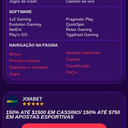
Jogos de crash
Cassino ao vivo
SOFTWARE
1x2 Gaming
Pragmatic Play
Evolution Gaming
QuickSpin
NetEnt
Relax Gaming
Play'n GO
Yggdrasil Gaming
NAVEGAÇÃO NA PÁGINA
Apostas esportivas
Bônus
Suporte
Primeiros passos
Classificação
Depósitos e retiradas
FAQ's
Jogos
OFERTA DE BOAS-VINDAS
JOIABET
150% ATÉ $1500 EM CASSINO/ 150% ATÉ $750
EM APOSTAS ESPORTIVAS