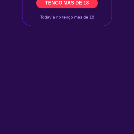
nto para jugadores nuevos como para los ya registrados.
TENGO MAS DE 18
One Casino en estos momentos.
Todavía no tengo más de 18
o te ofrecerá un increíble bono de bienvenida, el cual
a impulsar tus primeras apuestas. Seguramente estarás
o sin depósito antes mencionado, pero lo analizaremos en
 el bono de registro del 100% del depósito por valor de
 que probablemente encontrarás ofertas mucho mejores que €
que vengan acompañadas de un bono sin depósito.
epósito mínimo para activar esta bonificación. Todo depende
ero se siente cómodo jugando, y eso es algo que no se ve
arte como jugador nuevo y no tienes que pagar por el
a través de nuestro enlace y crear una cuenta de nuevo