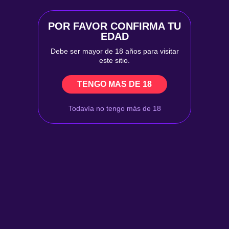
POR FAVOR CONFIRMA TU
 VISA
EDAD
Debe ser mayor de 18 años para visitar
nea creen que no es seguro hacer pagos en línea porque la
este sitio.
 Pero los casinos de buena reputación proporcionan
otegidas que protegen dicha información mediante el uso de
ación SSL. Medidas de seguridad de este nivel hacen
TENGO MAS DE 18
ceso a los datos sensibles de los jugadores.
Todavía no tengo más de 18
ansacciones realizadas en los casinos en línea. Es posible
pósitos en un sitio de juegos de azar en línea con tu tarjeta
lten los depósitos con tarjeta de crédito en los sitios de
ema para depositar con Visa, la línea de asistencia del
sitos en cantidades impares.
 un depósito de 21,99 $ en lugar de 20 $ fijos. Esto
 depósito de casino y no será marcado automáticamente en
ar en una cartera electrónica en línea, como Neteller,
positar en el casino que elija utilizando su cartera