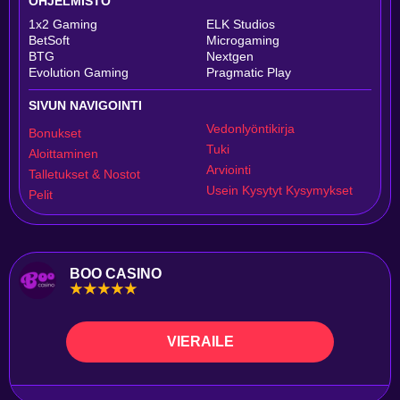
OHJELMISTO
1x2 Gaming
ELK Studios
BetSoft
Microgaming
BTG
Nextgen
Evolution Gaming
Pragmatic Play
SIVUN NAVIGOINTI
Vedonlyöntikirja
Bonukset
Tuki
Aloittaminen
Arviointi
Talletukset & Nostot
Usein Kysytyt Kysymykset
Pelit
TERVETULOTARJOUS
BOO CASINO
VIERAILE