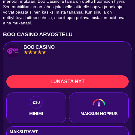
menoon mukaan, Boo Casinolla tämä on otettu huomioon hyvin.
Sen mobiilikasino on lähes jokaiselle laitteelle sopiva ja pelaajat
voivat päästä siihen käsiksi mistä tahansa. Kun sinulla on
nettiyhteys laitteesi ohella, suosittujen pelinvalmistajien pelit ovat
aina mukanasi.
BOO CASINO ARVOSTELU
BOO CASINO
LUNASTA NYT
€10
MINIMI
MAKSUN NOPEUS
MAKSUTAVAT