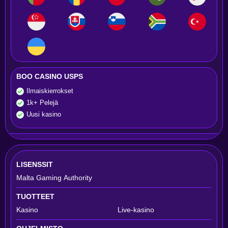
BOO CASINO USPS
Ilmaiskierrokset
1k+ Pelejä
Uusi kasino
LISENSSIT
Malta Gaming Authority
TUOTTEET
Kasino
Live-kasino