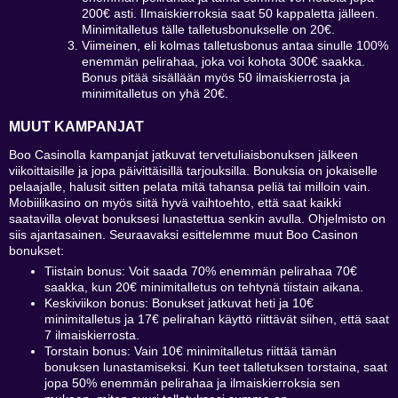
200€ asti. Ilmaiskierroksia saat 50 kappaletta jälleen.
Minimitalletus tälle talletusbonukselle on 20€.
Viimeinen, eli kolmas talletusbonus antaa sinulle 100%
enemmän pelirahaa, joka voi kohota 300€ saakka.
Bonus pitää sisällään myös 50 ilmaiskierrosta ja
minimitalletus on yhä 20€.
MUUT KAMPANJAT
Boo Casinolla kampanjat jatkuvat tervetuliaisbonuksen jälkeen
viikoittaisille ja jopa päivittäisillä tarjouksilla. Bonuksia on jokaiselle
pelaajalle, halusit sitten pelata mitä tahansa peliä tai milloin vain.
Mobiilikasino on myös siitä hyvä vaihtoehto, että saat kaikki
saatavilla olevat bonuksesi lunastettua senkin avulla. Ohjelmisto on
siis ajantasainen. Seuraavaksi esittelemme muut Boo Casinon
bonukset:
Tiistain bonus: Voit saada 70% enemmän pelirahaa 70€
saakka, kun 20€ minimitalletus on tehtynä tiistain aikana.
Keskiviikon bonus: Bonukset jatkuvat heti ja 10€
minimitalletus ja 17€ pelirahan käyttö riittävät siihen, että saat
7 ilmaiskierrosta.
Torstain bonus: Vain 10€ minimitalletus riittää tämän
bonuksen lunastamiseksi. Kun teet talletuksen torstaina, saat
jopa 50% enemmän pelirahaa ja ilmaiskierroksia sen