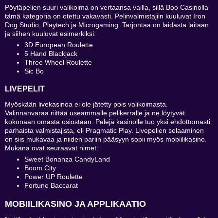
Pöytäpelien suuri valikoima on vertaansa vailla, sillä Boo Casinolla
tämä kategoria on otettu vakavasti. Pelinvalmistajiin kuuluvat Iron
Dog Studio, Playtech ja Microgaming. Tarjontaa on laidasta laitaan
ja siihen kuuluvat esimerkiksi:
3D European Roulette
5 Hand Blackjack
Three Wheel Roulette
Sic Bo
LIVEPELIT
Myöskään livekasinoa ei ole jätetty pois valikoimasta.
Valinnanvaraa riittää useammalle pelikerralle ja ne löytyvät
kokonaan omasta osiostaan. Pelejä kasinolle tuo yksi ehdottomasti
parhaista valmistajista, eli Pragmatic Play. Livepelien selaaminen
on siis mukavaa ja niiden pariin pääsyyn sopii myös mobiilikasino.
Mukana ovat seuraavat nimet:
Sweet Bonanza CandyLand
Boom City
Power UP Roulette
Fortune Baccarat
MOBIILIKASINO JA APPLIKAATIO