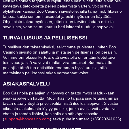
Nettikasinoiden tarjonta ei rajoitu enää vain siihen, että sinun olisi
käytettävä tietokonetta pelien pelaamista varten. Voit siirtyä
älylaitteen kanssa Boo Casinon sivustolle, sillä tämä mobiilikasino
tarjoaa kaikki sen ominaisuudet ja pelit myös sinun käyttöösi.
Ohjelmisto takaa myös sen, ettei sinun tarvitse ladata erillistä
sovellusta, vaan se mukautuu heti laitteesi ruudulle sopivaksi.
TURVALLISUUS JA PELILISENSSI
Turvallisuuden takaamiseksi, selvitimme puolestasi, miten Boo
Casinon sivusto on salattu ja mistä sen pelilisenssi on peräisin.
Voimme onneksesi kertoa, että sivustolla on erittäin luotettava
toimivuus ja sitä valvovat maltan viranomaiset. Suomalaisille
pelaajille tämä tuo entistäkin enemmän hyviä uutisia, sillä
maltalainen pelilisenssi takaa verovapaat voitot.
ASIAKASPALVELU
Boo Casinolla pelaajien viihtyvyys on taattu myös laadukkaan
asiakaspalvelun kautta. Mobiilikasino tarjoaa sinulle useamman
tavan ottaa yhteyttä ja voit valita niistä itsellesi sopivan. Sivuston
oikeasta alakulmasta löytyy painike, jonka avulla voit avata live
chatin ja tämän lisäksi, kasinolla on sähköpostiosoite
(
support@boocasino.com
) sekä puhelinnumero (+35620341626).