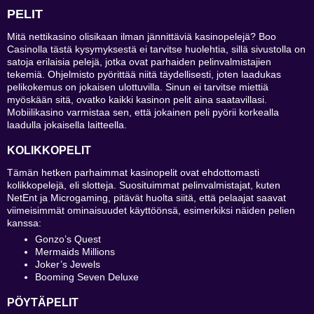
PELIT
Mitä nettikasino olisikaan ilman jännittäviä kasinopelejä? Boo
Casinolla tästä kysymyksestä ei tarvitse huolehtia, sillä sivustolla on
satoja erilaisia pelejä, jotka ovat parhaiden pelinvalmistajien
tekemiä. Ohjelmisto pyörittää niitä täydellisesti, joten laadukas
pelikokemus on jokaisen ulottuvilla. Sinun ei tarvitse miettiä
myöskään sitä, ovatko kaikki kasinon pelit aina saatavillasi.
Mobiilikasino varmistaa sen, että jokainen peli pyörii korkealla
laadulla jokaisella laitteella.
KOLIKKOPELIT
Tämän hetken parhaimmat kasinopelit ovat ehdottomasti
kolikkopelejä, eli slotteja. Suosituimmat pelinvalmistajat, kuten
NetEnt ja Microgaming, pitävät huolta siitä, että pelaajat saavat
viimeisimmät ominaisuudet käyttöönsä, esimerkiksi näiden pelien
kanssa:
Gonzo’s Quest
Mermaids Millions
Joker’s Jewels
Booming Seven Deluxe
PÖYTÄPELIT