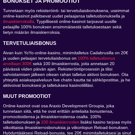
BONUKSET JA PROMOOTIOT
Tunnetaan myös rekisteröinti- tai tervetuliaisbonuksena, useimmat
online-kasinot palkitsevat uudet pelaajansa talletusbonuksella ja
ilmaiskierroksilla
. Tyypillisesti online-kasinot tarjoavat uusille
pelaajille 100% bonuksen ensimmäisestä talletuksestaan sekä
tietyn määrän ilmaiskierroksia.
TERVETULIAISBONUS
Aivan kuin YoYo-online-kasino, minimitalletus Cadabrusilla on 20€
ja uuden pelaajan tervetuliaisbonus on
100% talletusbonus
arvoltaan 300€
sekä 100 ilmaiskierrosta, joita annetaan 20
päivässä viiden päivän ajan. Rekisteröintiprosessin ja tilisi
vahvistamisen jälkeen oikean rahan talletus aktivoi bonuksen. Ota
yhteyttä asiakaspalveluun live chatin kautta tai sähköpostitse, ja he
aktivoivat bonuksesi ja talletuksesi kasinotililläsi.
MUUT PROMOOTIOT
Online-kasinot ovat osa Araxio Development Groupia, joka
tunnetaan siitä, että he ovat erittäin anteliaita bonustensa,
promootioidensa ja ilmaiskierrostensa osalta. 100%
talletusbonuksen ja
100 ilmaiskierrosten
lisäksi kasino tarjoaa myös
viikoittaisia ilmaiskierrosbonuksia ja viikonlopun Reload-bonuksen.
Hyödyntääksesi Reload-bonusta, tee 20€ minimitalletuksesi ja sinut