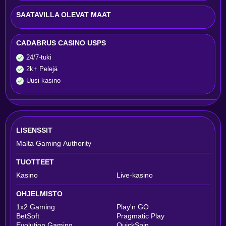
SAATAVILLA OLEVAT MAAT
CADABRUS CASINO USPS
24/7-tuki
2k+ Pelejä
Uusi kasino
LISENSSIT
Malta Gaming Authority
TUOTTEET
Kasino
Live-kasino
OHJELMISTO
1x2 Gaming
Play'n GO
BetSoft
Pragmatic Play
Evolution Gaming
QuickSpin