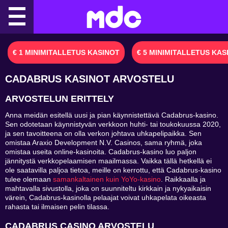
Skip
to
content
€ 1 MINIMITALLETUS KASINOT
€ 5 MINIMITALLETUS KAS
CADABRUS KASINOT ARVOSTELU
ARVOSTELUN ERITTELY
Anna meidän esitellä uusi ja pian käynnistettävä Cadabrus-kasino.
Sen odotetaan käynnistyvän verkkoon huhti- tai toukokuussa 2020,
ja sen tavoitteena on olla verkon johtava uhkapelipaikka. Sen
omistaa Araxio Development N.V. Casinos, sama ryhmä, joka
omistaa useita online-kasinoita. Cadabrus-kasino luo paljon
jännitystä verkkopelaamisen maailmassa. Vaikka tällä hetkellä ei
ole saatavilla paljoa tietoa, meille on kerrottu, että Cadabrus-kasino
tulee olemaan
samankaltainen kuin YoYo-kasino
. Raikkaalla ja
mahtavalla sivustolla, joka on suunniteltu kirkkain ja nykyaikaisin
värein, Cadabrus-kasinolla pelaajat voivat uhkapelata oikeasta
rahasta tai ilmaisen pelin tilassa.
CADABRUS CASINO ARVOSTELU