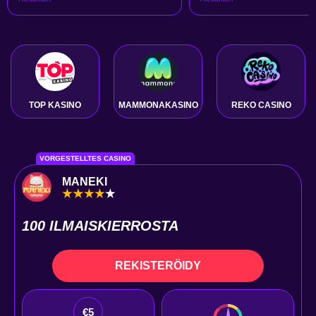
TOP KASINO
MAMMONAKASINO
REKO CASINO
VORGESTELLTES CASINO
MANEKI
100 ILMAISKIERROSTA
REKISTERÖIDY
€5