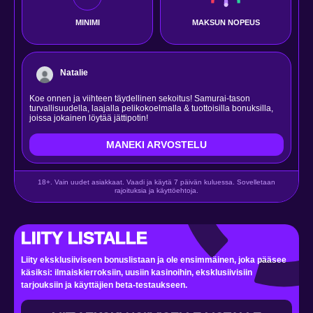
MINIMI
MAKSUN NOPEUS
Natalie
Koe onnen ja viihteen täydellinen sekoitus! Samurai-tason
turvallisuudella, laajalla pelikokoelmalla & tuottoisilla bonuksilla,
joissa jokainen löytää jättipotin!
MANEKI ARVOSTELU
18+. Vain uudet asiakkaat. Vaadi ja käytä 7 päivän kuluessa. Sovelletaan
rajoituksia ja käyttöehtoja.
LIITY LISTALLE
Liity eksklusiiviseen bonuslistaan ja ole ensimmäinen, joka pääsee
käsiksi: ilmaiskierroksiin, uusiin kasinoihin, eksklusiivisiin
tarjouksiin ja käyttäjien beta-testaukseen.