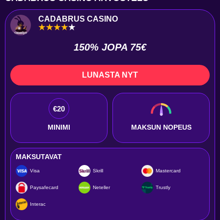
CADABRUS CASINO
150% JOPA 75€
LUNASTA NYT
€20
MINIMI
MAKSUN NOPEUS
MAKSUTAVAT
Visa
Skrill
Mastercard
Paysafecard
Neteller
Trustly
Interac