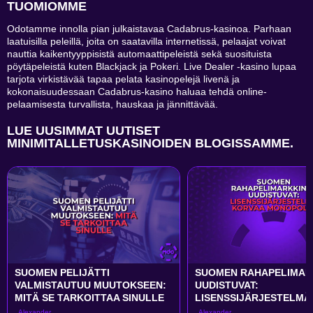
TUOMIOMME
Odotamme innolla pian julkaistavaa Cadabrus-kasinoa. Parhaan
laatuisilla peleillä, joita on saatavilla internetissä, pelaajat voivat
nauttia kaikentyyppisistä automaattipeleistä sekä suosituista
pöytäpeleistä kuten Blackjack ja Pokeri. Live Dealer -kasino lupaa
tarjota virkistävää tapaa pelata kasinopelejä livenä ja
kokonaisuudessaan Cadabrus-kasino haluaa tehdä online-
pelaamisesta turvallista, hauskaa ja jännittävää.
LUE UUSIMMAT UUTISET
MINIMITALLETUSKASINOIDEN BLOGISSAMME.
SUOMEN PELIJÄTTI 
SUOMEN RAHAPELIMAR
VALMISTAUTUU MUUTOKSEEN: 
UUDISTUVAT: 
MITÄ SE TARKOITTAA SINULLE
LISENSSIJÄRJESTELMÄ
KORVAA MONOPOLIN
Alexander
Alexander