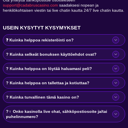
support@cadabruscasino.com
saadaksesi nopean ja
henkilökohtaisen viestin tai live chatin kautta 24/7 live chatin kautta.
USEIN KYSYTYT KYSYMYKSET
❓ Kuinka helppoa rekisteröinti on?
? Kuinka selkeät bonuksen käyttöehdot ovat?
? Kuinka helppoa on löytää haluamasi peli?
? Kuinka helppoa on tallettaa ja kotiuttaa?
? Kuinka turvallinen tämä kasino on?
?‍♀️ Onko kasinolla live chat, sähköpostiosoite ja/tai
puhelinnumero?