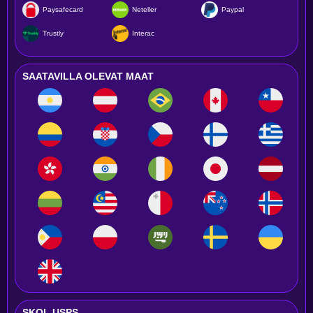
Paysafecard
Neteller
Paypal
Trustly
Interac
SAATAVILLA OLEVAT MAAT
SKOL USPS