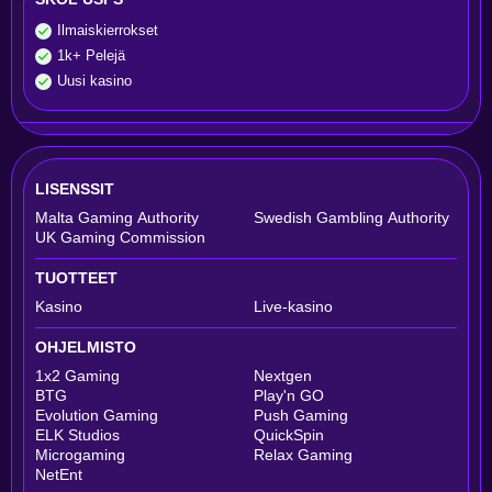
Ilmaiskierrokset
1k+ Pelejä
Uusi kasino
LISENSSIT
Malta Gaming Authority
Swedish Gambling Authority
UK Gaming Commission
TUOTTEET
Kasino
Live-kasino
OHJELMISTO
1x2 Gaming
Nextgen
BTG
Play'n GO
Evolution Gaming
Push Gaming
ELK Studios
QuickSpin
Microgaming
Relax Gaming
NetEnt