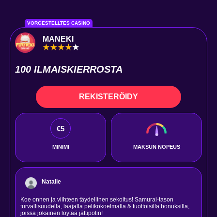
VORGESTELLTES CASINO
MANEKI
100 ILMAISKIERROSTA
REKISTERÖIDY
€5
MINIMI
MAKSUN NOPEUS
Natalie
Koe onnen ja viihteen täydellinen sekoitus! Samurai-tason
turvallisuudella, laajalla pelikokoelmalla & tuottoisilla bonuksilla,
joissa jokainen löytää jättipotin!