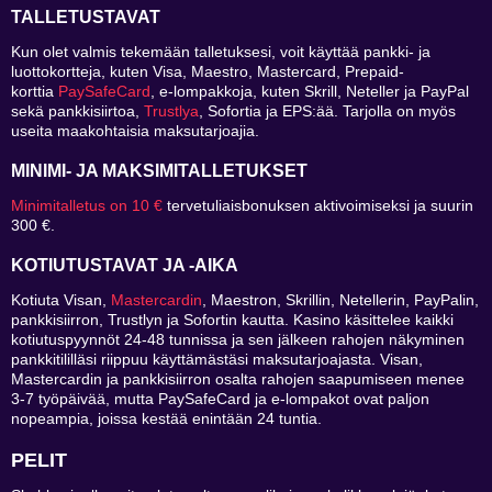
TALLETUSTAVAT
Kun olet valmis tekemään talletuksesi, voit käyttää pankki- ja
luottokortteja, kuten Visa, Maestro, Mastercard, Prepaid-
korttia
PaySafeCard
, e-lompakkoja, kuten Skrill, Neteller ja PayPal
sekä pankkisiirtoa,
Trustlya
, Sofortia ja EPS:ää. Tarjolla on myös
useita maakohtaisia maksutarjoajia.
MINIMI- JA MAKSIMITALLETUKSET
Minimitalletus on 10 €
tervetuliaisbonuksen aktivoimiseksi ja suurin
300 €.
KOTIUTUSTAVAT JA -AIKA
Kotiuta Visan,
Mastercardin
, Maestron, Skrillin, Netellerin, PayPalin,
pankkisiirron, Trustlyn ja Sofortin kautta. Kasino käsittelee kaikki
kotiutuspyynnöt 24-48 tunnissa ja sen jälkeen rahojen näkyminen
pankkitililläsi riippuu käyttämästäsi maksutarjoajasta. Visan,
Mastercardin ja pankkisiirron osalta rahojen saapumiseen menee
3-7 työpäivää, mutta PaySafeCard ja e-lompakot ovat paljon
nopeampia, joissa kestää enintään 24 tuntia.
PELIT