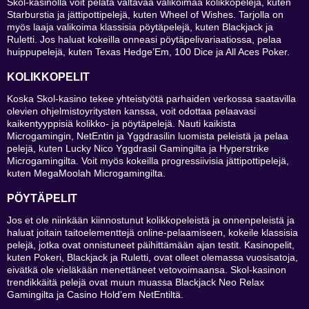
Skol-kasinolla voit pelata valtavaa valikoimaa kolikkopelejä, kuten
Starburstia ja jättipottipelejä, kuten Wheel of Wishes. Tarjolla on
myös laaja valikoima klassisia pöytäpelejä, kuten Blackjack ja
Ruletti. Jos haluat kokeilla onneasi pöytäpelivariaatiossa, pelaa
huippupelejä, kuten Texas Hedge’Em, 100 Dice ja All Aces Poker.
KOLIKKOPELIT
Koska Skol-kasino tekee yhteistyötä parhaiden verkossa saatavilla
olevien ohjelmistoyritysten kanssa, voit odottaa pelaavasi
kaikentyyppisiä kolikko- ja pöytäpelejä. Nauti kaikista
Microgamingin, NetEntin ja Yggdrasilin luomista peleistä ja pelaa
pelejä, kuten Lucky Nico Yggdrasil Gamingilta ja Hyperstrike
Microgamingilta. Voit myös kokeilla progressiivisia jättipottipelejä,
kuten MegaMoolah Microgamingilta.
PÖYTÄPELIT
Jos et ole niinkään kiinnostunut kolikkopeleistä ja onnenpeleistä ja
haluat joitain taitoelementtejä online-pelaamiseen, kokeile klassisia
pelejä, jotka ovat onnistuneet päihittämään ajan testit. Kasinopelit,
kuten Pokeri, Blackjack ja Ruletti, ovat olleet olemassa vuosisatoja,
eivätkä ole vieläkään menettäneet vetovoimaansa. Skol-kasinon
trendikkäitä pelejä ovat muun muassa Blackjack Neo Relax
Gamingilta ja Casino Hold’em NetEntiltä.