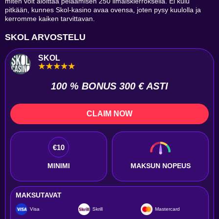
miten voit aloittaa pelaamisen 250 ilmaiskierroksella. Ei kulu
pitkään, kunnes Skol-kasino avaa ovensa, joten pysy kuulolla ja
kerromme kaiken tarvittavan.
SKOL ARVOSTELU
SKOL
100 % BONUS 300 € ASTI
CLAIM NOW
€10
MINIMI
MAKSUN NOPEUS
MAKSUTAVAT
Visa
Skrill
Mastercard