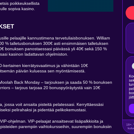
etsis poikkeuksellista
nulle sopiva kasino.
KSET
sille pelaajille kannustimena tervetuliaisbonuksen. William
 100 % talletusbonuksen 300€ asti ensimmäisen talletuksen
 10€ bonuksen panostaessasi päivässä yli 40€ sekä 150 %
sasi kasinon ladattavan ohjelmiston.
-kertainen kierrätysvaatimus ja vähintään 10€
tsemän päivän kuluessa sen myöntämisestä.
Koe
se
ää Moolah Back Monday – tarjouksen ja saada 50 % bonuksen
tur
iors – tarjous tarjoaa 20 bonuspyöräytystä vain 10€
pel
bon
jät
 jossa voit ansaita pisteitä pelatessasi. Kerryttäessäsi
maiseksi pelirahaksi ja pidentää pelikokemustasi.
P-ohjelman. VIP-pelaajat ansaitsevat lisäpalkkioita ja
18+. 
pisteiden parempiin vaihtokursseihin, suurempiin bonuksiin
kulu