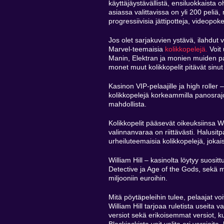
käyttäjäystävällistä, ensiluokkaista 
asiassa valittavissa on yli 200 peliä,
progressiivisia jättipotteja, videopoke
Jos olet sarjakuvien ystävä, ilahdut v
Marvel-teemaisia
kolikkopelejä.
Voit 
Manin, Elektran ja monien muiden par
monet muut kolikkopelit pitävät sinut 
Kasinon VIP-pelaajille ja high roller –
kolikkopelejä korkeammilla panosrajo
mahdollista.
Kolikkopelit pääsevät oikeuksiinsa Wil
valinnanvaraa on riittävästi. Halusitp
urheiluteemaisia kolikkopelejä, jokaise
William Hill – kasinolta löytyy suosi
Detective ja Age of the Gods, sekä mon
miljooniin euroihin.
Mitä pöytäpeleihin tulee, pelaajat voiv
William Hill tarjoaa ruletista useita 
versiot sekä erikoisemmat versiot, 