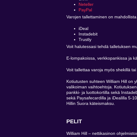
Neteller
PayPal
Varojen tallettaminen on mahdollista
iDeal
Instadebit
Trustly
Voit halutessasi tehdä talletuksen m
E-lompakoissa, verkkopankissa ja k
Voit tallettaa varoja myös shekillä tai
Kotiutusten suhteen William Hill on yk
valikoiman vaihtoehtoja. Kotiutuksen 
pankki- ja luottokortilla sekä Instad
sekä Paysafecardilla ja iDealilla 5-10
Hillin Suora käteismaksu.
PELIT
William Hill – nettikasinon ohjelmist