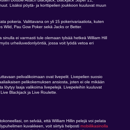
a, kuten Double Attach Blackjack, Blackjack Super 21,
uut. Lisäksi pöytä- ja korttipelien joukkoon kuuluvat muun
ata pokeria. Valittavana on yli 15 pokerivariaatiota, kuten
s Wild, Pau Gow Poker sekä Jacks or Better.
 sinulla ei varmasti tule olemaan tylsää hetkeä William Hill
n myös urheiluvedonlyöntiä, jossa voit lyödä vetoa eri
kuttavaan pelivalikoimaan ovat livepelit. Livepelien suosio
aaliaikaisen pelikokemuksen ansiosta, joten ei ole mikään
olta löytyy laaja valikoima livepelejä. Livepeleihin kuuluvat
Live Blackjack ja Live Roulette.
tokoneellasi, on selvää, että William Hillin pelejä voi pelata
n älypuhelimen kuvakkeen, voit siirtyä helposti
mobiilikasinolla