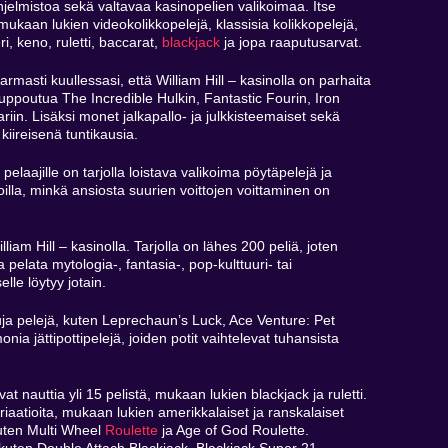
ohjelmistoa sekä valtavaa kasinopelien valikoimaa. Itse
 mukaan lukien videokolikkopelejä, klassisia kolikkopelejä,
ri, keno, ruletti, baccarat,
blackjack
ja jopa raaputusarvat.
armasti kuullessasi, että William Hill – kasinolla on parhaita
uppoutua The Incredible Hulkin, Fantastic Fourin, Iron
iin. Lisäksi monet jalkapallo- ja julkkisteemaiset sekä
kiireisenä tuntikausia.
 pelaajille on tarjolla loistava valikoima pöytäpelejä ja
illa, minkä ansiosta suurien voittojen voittaminen on
liam Hill – kasinolla. Tarjolla on lähes 200 peliä, joten
a pelata mytologia-, fantasia-, pop-kulttuuri- tai
lle löytyy jotain.
ttuja pelejä, kuten Leprechaun’s Luck, Ace Venture: Pet
ia jättipottipelejä, joiden potit vaihtelevat tuhansista
at nauttia yli 15 pelistä, mukaan lukien blackjack ja ruletti.
variaatioita, mukaan lukien amerikkalaiset ja ranskalaiset
kuten Multi Wheel
Roulette
ja Age of God Roulette.