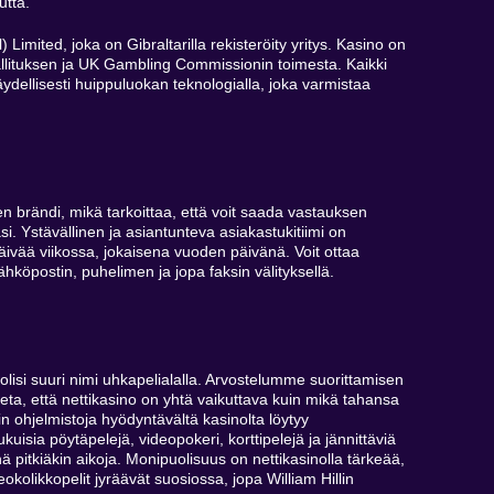
tta.
Limited, joka on Gibraltarilla rekisteröity yritys. Kasino on
 hallituksen ja UK Gambling Commissionin toimesta. Kaikki
täydellisesti huippuluokan teknologialla, joka varmistaa
en brändi, mikä tarkoittaa, että voit saada vastauksen
läsi. Ystävällinen ja asiantunteva asiakastukitiimi on
päivää viikossa, jokaisena vuoden päivänä. Voit ottaa
ähköpostin, puhelimen ja jopa faksin välityksellä.
ll olisi suuri nimi uhkapelialalla. Arvostelumme suorittamisen
deta, että nettikasino on yhtä vaikuttava kuin mikä tahansa
n ohjelmistoja hyödyntävältä kasinolta löytyy
isia pöytäpelejä, videopokeri, korttipelejä ja jännittäviä
enä pitkiäkin aikoja. Monipuolisuus on nettikasinolla tärkeää,
eokolikkopelit jyräävät suosiossa, jopa William Hillin