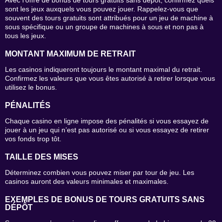
Avec l’offre de bonus de tours gratuits sans dépôt, confirmez quels
sont les jeux auxquels vous pouvez jouer. Rappelez-vous que
souvent des tours gratuits sont attribués pour un jeu de machine à
sous spécifique ou un groupe de machines à sous et non pas à
tous les jeux.
MONTANT MAXIMUM DE RETRAIT
Les casinos indiqueront toujours le montant maximal du retrait.
Confirmez les valeurs que vous êtes autorisé à retirer lorsque vous
utilisez le bonus.
PÉNALITÉS
Chaque casino en ligne impose des pénalités si vous essayez de
jouer à un jeu qui n’est pas autorisé ou si vous essayez de retirer
vos fonds trop tôt.
TAILLE DES MISES
Déterminez combien vous pouvez miser par tour de jeu. Les
casinos auront des valeurs minimales et maximales.
EXEMPLES DE BONUS DE TOURS GRATUITS SANS
DÉPÔT