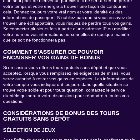
d’un seul pack de bienvenue par client. Il ne sert à rien de perdre
votre temps et votre énergie à trouver une façon de contourner
cela. Donnez toujours votre vrai nom et votre identité ou des
informations de passeport. N’oubliez pas que si vous essayez de
trouver une échappatoire, vous risquez de perdre tous vos gains.
Se connecter plusieurs fois à partir d’une adresse IP ou modifier
votre nom ou vos informations personnelles de quelque manière
que ce soit ne fonctionnera pas.
COMMENT S’ASSURER DE POUVOIR
ENCAISSER VOS GAINS DE BONUS
Si un casino vous offre 5 tours gratuits sans dépôt et que vous
acceptez, lorsque vous remplissez les exigences de mises, vous
serez autorisé à retirer vos gains en espèces. Les informations de
votre compte vous indiqueront toujours dans quelle situation se
trouve votre solde et pour toute question, contactez le service
clientèle qui sera à votre disposition pour répondre à toutes vos
questions.
CONSIDÉRATIONS DE BONUS DES TOURS
GRATUITS SANS DÉPÔT
SÉLECTION DE JEUX