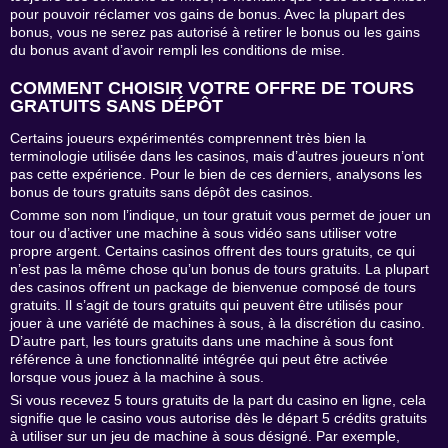
pour pouvoir réclamer vos gains de bonus. Avec la plupart des
bonus, vous ne serez pas autorisé à retirer le bonus ou les gains
du bonus avant d’avoir rempli les conditions de mise.
COMMENT CHOISIR VOTRE OFFRE DE TOURS
GRATUITS SANS DÉPÔT
Certains joueurs expérimentés comprennent très bien la
terminologie utilisée dans les casinos, mais d’autres joueurs n’ont
pas cette expérience. Pour le bien de ces derniers, analysons les
bonus de tours gratuits sans dépôt des casinos.
Comme son nom l’indique, un tour gratuit vous permet de jouer un
tour ou d’activer une machine à sous vidéo sans utiliser votre
propre argent. Certains casinos offrent des tours gratuits, ce qui
n’est pas la même chose qu’un bonus de tours gratuits. La plupart
des casinos offrent un package de bienvenue composé de tours
gratuits. Il s’agit de tours gratuits qui peuvent être utilisés pour
jouer à une variété de machines à sous, à la discrétion du casino.
D’autre part, les tours gratuits dans une machine à sous font
référence à une fonctionnalité intégrée qui peut être activée
lorsque vous jouez à la machine à sous.
Si vous recevez 5 tours gratuits de la part du casino en ligne, cela
signifie que le casino vous autorise dès le départ 5 crédits gratuits
à utiliser sur un jeu de machine à sous désigné. Par exemple,