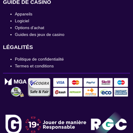
GUIDE DE CASINO
Appareils
Logiciel
Options d’achat
Guides des jeux de casino
LÉGALITÉS
Politique de confidentialité
Termes et conditions