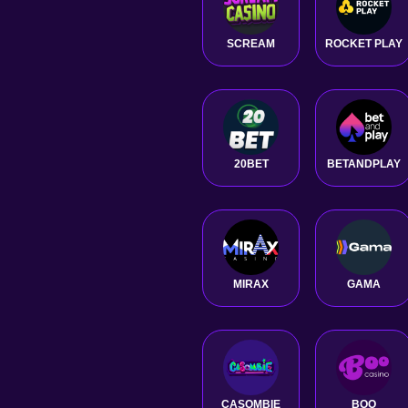
SCREAM
ROCKET PLAY
20BET
BETANDPLAY
MIRAX
GAMA
CASOMBIE
BOO