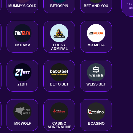
19+.
MUMMY'S GOLD
BETOSPIN
BET AND YOU
uti
TIKITAKA
LUCKY
MR MEGA
ADMIRAL
21BIT
BET O BET
WEISS BET
MR WOLF
CASINO
BCASINO
ADRENALINE