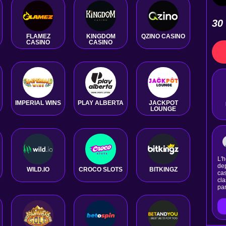
30
FLAMEZ
KINGDOM
QZINO CASINO
CASINO
CASINO
IMPERIAL WINS
PLAY ALBERTA
JACKPOT
LOUNGE
L'h
de
WILD.IO
CROCO SLOTS
BITKINGZ
cas
cla
par