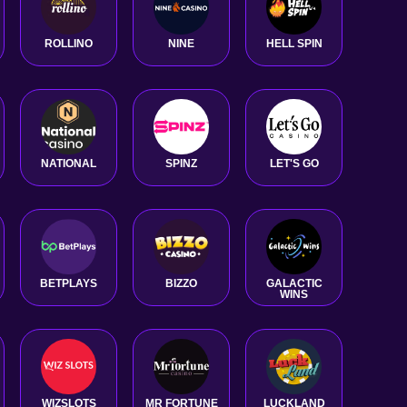
ROLLINO
NINE
HELL SPIN
NATIONAL
SPINZ
LET'S GO
BETPLAYS
BIZZO
GALACTIC
WINS
WIZSLOTS
MR FORTUNE
LUCKLAND