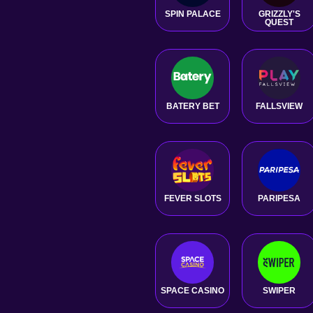
SPIN PALACE
GRIZZLY'S
QUEST
BATERY BET
FALLSVIEW
FEVER SLOTS
PARIPESA
SPACE CASINO
SWIPER