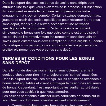
Dans la plupart des cas, les bonus de casino sans dépôt sont
attribués une fois que vous avez terminé le processus d’inscription.
Ils constituent essentiellement une récompense pour votre
engagement à créer un compte. Certains casinos demandent aux
joueurs de saisir des codes spécifiques pour réclamer leur bonus
sans dépôt, tandis que d’autres nécessitent une activation
spécifique de la part du joueur. Certains casinos accordent
simplement le bonus une fois que votre compte est enregistré. Il
est crucial de lire attentivement les termes et conditions afin de
savoir quels critères vous devez remplir pour être éligible au bonus.
Cette étape vous permettra de comprendre les exigences et de
profiter pleinement de votre bonus sans dépôt.
TERMES ET CONDITIONS POUR LES BONUS
SANS DÉPÔT
Dans le monde des casinos en ligne, vous obtenez rarement
quelque chose pour rien– il y a toujours des “strings” attachées.
Dans la plupart des cas, ces“strings” ou les conditions attachées au
bonus sont équitables et visent à protéger le casino des abuseurs
de bonus. Cependant, il est important de les vérifier au préalable,
pour que vous sachiez à quoi vous attendre.
Les casinos sont tenus d’afficher leurs conditions de bonus sur le
site. Quelques domaines à vérifier incluent spécifiquement:
Comment réclamer votre bonus de casino sans dépôt