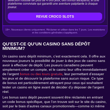
sélection robuste de plus de 4 000 jeux, des bonus attrayants, et une
plateforme conviviale qui garantit une aventure palpitante à chaque
joueur.
REVUE CROCO SLOTS
19+. Nouveaux clients uniquement. Réclamer et utiliser dans les 7 jours. Les restrictions
et les conditions générales s'appliquent.
QU’EST-CE QU’UN CASINO SANS DÉPÔT
MINIMUM?
Un casino sans dépôt minimum, c’est exactement cela. Il offre aux
nouveaux joueurs la possibilité de jouer à des jeux de casino sans
avoir à effectuer de dépôt. Les joueurs canadiens peuvent
simplement créer un compte, et le casino leur offre immédiatement
de l’argent
bonus ou des tours gratuits
, leur permettant d’essayer
les jeux et de découvrir la plateforme sans aucun risque. Ce type
de bonus est particulièrement attrayant pour ceux qui souhaitent
tester un casino en ligne avant de décider d’y déposer de l’argent
réel.
Les bonus sans dépôt peuvent souvent être réclamés en entrant
un code bonus spécifique, que l’on trouve soit sur le site du casino,
soit par le biais d’autres canaux promotionnels—comme ici même