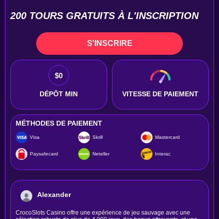
200 TOURS GRATUITS À L'INSCRIPTION
S'INSCRIRE
$0
DÉPÔT MIN
VITESSE DE PAIEMENT
MÉTHODES DE PAIEMENT
Visa
Skrill
Mastercard
Paysafecard
Neteller
Interac
Alexander
CrocoSlots Casino offre une expérience de jeu sauvage avec une