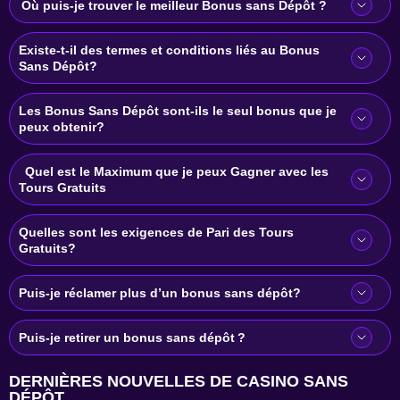
Où puis-je trouver le meilleur Bonus sans Dépôt ?
Existe-t-il des termes et conditions liés au Bonus
Sans Dépôt?
Les Bonus Sans Dépôt sont-ils le seul bonus que je
peux obtenir?
Quel est le Maximum que je peux Gagner avec les
Tours Gratuits
Quelles sont les exigences de Pari des Tours
Gratuits?
Puis-je réclamer plus d’un bonus sans dépôt?
Puis-je retirer un bonus sans dépôt ?
DERNIÈRES NOUVELLES DE CASINO SANS
DÉPÔT