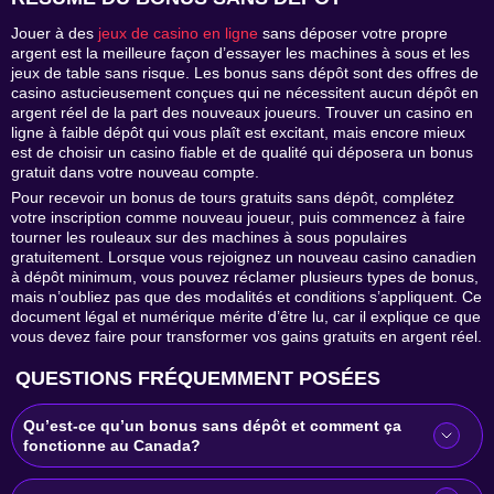
Jouer à des
jeux de casino en ligne
sans déposer votre propre
argent est la meilleure façon d’essayer les machines à sous et les
jeux de table sans risque. Les bonus sans dépôt sont des offres de
casino astucieusement conçues qui ne nécessitent aucun dépôt en
argent réel de la part des nouveaux joueurs. Trouver un casino en
ligne à faible dépôt qui vous plaît est excitant, mais encore mieux
est de choisir un casino fiable et de qualité qui déposera un bonus
gratuit dans votre nouveau compte.
Pour recevoir un bonus de tours gratuits sans dépôt, complétez
votre inscription comme nouveau joueur, puis commencez à faire
tourner les rouleaux sur des machines à sous populaires
gratuitement. Lorsque vous rejoignez un nouveau casino canadien
à dépôt minimum, vous pouvez réclamer plusieurs types de bonus,
mais n’oubliez pas que des modalités et conditions s’appliquent. Ce
document légal et numérique mérite d’être lu, car il explique ce que
vous devez faire pour transformer vos gains gratuits en argent réel.
QUESTIONS FRÉQUEMMENT POSÉES
Qu’est-ce qu’un bonus sans dépôt et comment ça
fonctionne au Canada?