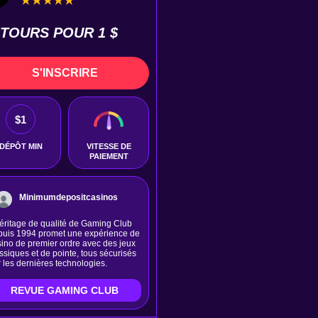
 TOURS POUR 1 $
S'INSCRIRE
$1
DÉPÔT MIN
VITESSE DE
PAIEMENT
Minimumdepositcasinos
éritage de qualité de Gaming Club
puis 1994 promet une expérience de
ino de premier ordre avec des jeux
ssiques et de pointe, tous sécurisés
 les dernières technologies.
REVUE GAMING CLUB