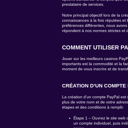
prestataire de services.
Notre principal objectif lors de la cr
connaissances à la fois réputées et 
préférences différentes, nous avons 
répondent à nos normes strictes et 
COMMENT UTILISER PA
Jouer sur les meilleurs casinos PayP
importants est la commodité et la faci
moment de vous inscrire et de trans
CRÉATION D’UN COMPTE
La création d’un compte PayPal est
plus de votre nom et de votre adress
étapes et des conditions à remplir.
Étape 1
– Ouvrez le site web d
un compte individuel, puis ind