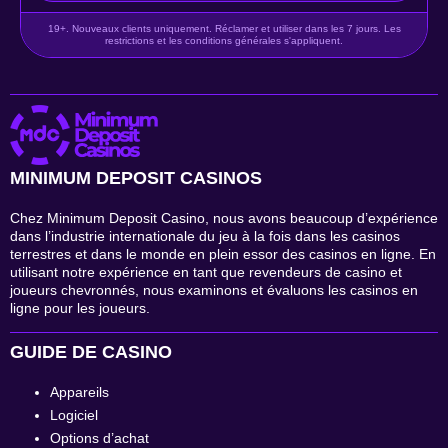
19+. Nouveaux clients uniquement. Réclamer et utiliser dans les 7 jours. Les
restrictions et les conditions générales s'appliquent.
MINIMUM DEPOSIT CASINOS
Chez Minimum Deposit Casino, nous avons beaucoup d’expérience
dans l’industrie internationale du jeu à la fois dans les casinos
terrestres et dans le monde en plein essor des casinos en ligne. En
utilisant notre expérience en tant que revendeurs de casino et
joueurs chevronnés, nous examinons et évaluons les casinos en
ligne pour les joueurs.
GUIDE DE CASINO
Appareils
Logiciel
Options d’achat