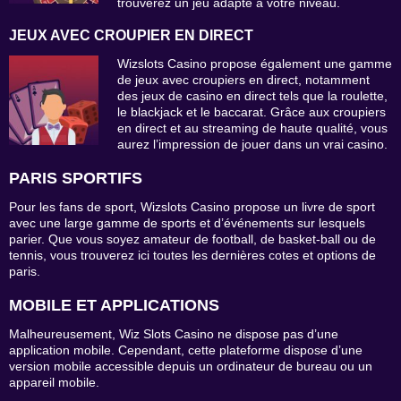
trouverez un jeu adapté à votre niveau.
JEUX AVEC CROUPIER EN DIRECT
Wizslots Casino propose également une gamme
de jeux avec croupiers en direct, notamment
des jeux de casino en direct tels que la roulette,
le blackjack et le baccarat. Grâce aux croupiers
en direct et au streaming de haute qualité, vous
aurez l’impression de jouer dans un vrai casino.
PARIS SPORTIFS
Pour les fans de sport, Wizslots Casino propose un livre de sport
avec une large gamme de sports et d’événements sur lesquels
parier. Que vous soyez amateur de football, de basket-ball ou de
tennis, vous trouverez ici toutes les dernières cotes et options de
paris.
MOBILE ET APPLICATIONS
Malheureusement, Wiz Slots Casino ne dispose pas d’une
application mobile. Cependant, cette plateforme dispose d’une
version mobile accessible depuis un ordinateur de bureau ou un
appareil mobile.