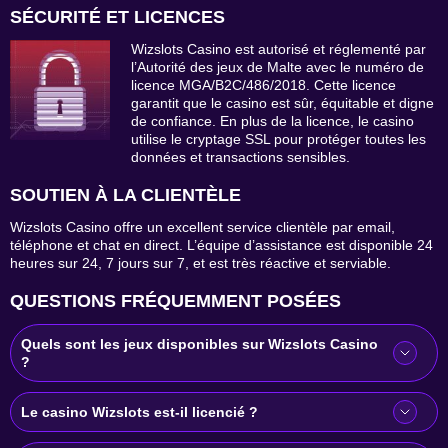
SÉCURITÉ ET LICENCES
Wizslots Casino est autorisé et réglementé par
l’Autorité des jeux de Malte avec le numéro de
licence MGA/B2C/486/2018. Cette licence
garantit que le casino est sûr, équitable et digne
de confiance. En plus de la licence, le casino
utilise le cryptage SSL pour protéger toutes les
données et transactions sensibles.
SOUTIEN À LA CLIENTÈLE
Wizslots Casino offre un excellent service clientèle par email,
téléphone et chat en direct. L’équipe d’assistance est disponible 24
heures sur 24, 7 jours sur 7, et est très réactive et serviable.
QUESTIONS FRÉQUEMMENT POSÉES
Quels sont les jeux disponibles sur Wizslots Casino
?
Le casino Wizslots est-il licencié ?