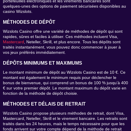
portefeuilles électroniques et les virements bancaires sont
quelques-unes des options de paiement sécurisées disponibles au
casino Wizslots.
MÉTHODES DE DÉPÔT
Wizslots Casino offre une variété de méthodes de dépôt qui sont
rapides, sûres et faciles à utiliser. Ces méthodes incluent Visa,
Mastercard
, Neteller, Skrill, et plus encore. Tous les dépôts sont
traités instantanément, vous pouvez donc commencer à jouer à
vos jeux préférés immédiatement.
DÉPÔTS MINIMUMS ET MAXIMUMS
Le montant minimum de dépôt au Wizslots Casino est de 10 €. Ce
montant est également le minimum requis pour déclencher le
bonus de bienvenue, qui comprend un bonus de 100 % jusqu’à 400
€ sur votre premier dépôt. Le montant maximum du dépôt varie en
fonction de la méthode de dépôt choisie.
MÉTHODES ET DÉLAIS DE RETRAIT
Wizslots Casino propose plusieurs méthodes de retrait, dont Visa,
Mastercard, Neteller, Skrill et le virement bancaire. Les retraits sont
traités dans les 24 heures, mais le temps nécessaire pour que les
fonds arrivent sur votre compte dépend de la méthode de retrait