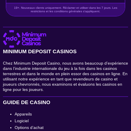
19+. Nouveaux clients uniquement. Réclamer et utiliser dans les 7 jours. Les
restrictions et les conditions générales s'appliquent.
MINIMUM DEPOSIT CASINOS
Chez Minimum Deposit Casino, nous avons beaucoup d’expérience
dans l’industrie internationale du jeu à la fois dans les casinos
terrestres et dans le monde en plein essor des casinos en ligne. En
utilisant notre expérience en tant que revendeurs de casino et
joueurs chevronnés, nous examinons et évaluons les casinos en
ligne pour les joueurs.
GUIDE DE CASINO
Appareils
Logiciel
Options d’achat