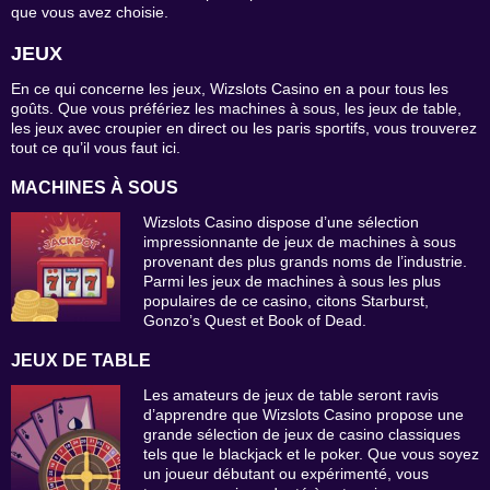
que vous avez choisie.
JEUX
En ce qui concerne les jeux, Wizslots Casino en a pour tous les
goûts. Que vous préfériez les machines à sous, les jeux de table,
les jeux avec croupier en direct ou les paris sportifs, vous trouverez
tout ce qu’il vous faut ici.
MACHINES À SOUS
Wizslots Casino dispose d’une sélection
impressionnante de jeux de machines à sous
provenant des plus grands noms de l’industrie.
Parmi les jeux de machines à sous les plus
populaires de ce casino, citons Starburst,
Gonzo’s Quest et Book of Dead.
JEUX DE TABLE
Les amateurs de jeux de table seront ravis
d’apprendre que Wizslots Casino propose une
grande sélection de jeux de casino classiques
tels que le blackjack et le poker. Que vous soyez
un joueur débutant ou expérimenté, vous