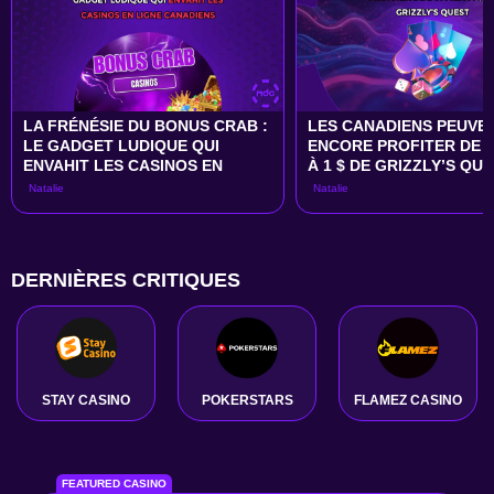
LA FRÉNÉSIE DU BONUS CRAB : 
LES CANADIENS PEUVE
LE GADGET LUDIQUE QUI 
ENCORE PROFITER DE L
ENVAHIT LES CASINOS EN 
À 1 $ DE GRIZZLY’S QU
LIGNE CANADIENS
Natalie
Natalie
DERNIÈRES CRITIQUES
STAY CASINO
POKERSTARS
FLAMEZ CASINO
FEATURED CASINO