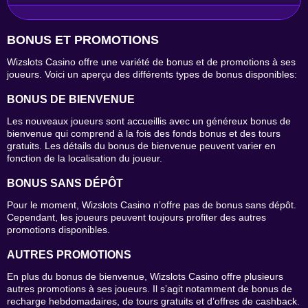
BONUS ET PROMOTIONS
Wizslots Casino offre une variété de bonus et de promotions à ses
joueurs. Voici un aperçu des différents types de bonus disponibles:
BONUS DE BIENVENUE
Les nouveaux joueurs sont accueillis avec un généreux bonus de
bienvenue qui comprend à la fois des fonds bonus et des tours
gratuits. Les détails du bonus de bienvenue peuvent varier en
fonction de la localisation du joueur.
BONUS SANS DÉPÔT
Pour le moment, Wizslots Casino n’offre pas de bonus sans dépôt.
Cependant, les joueurs peuvent toujours profiter des autres
promotions disponibles.
AUTRES PROMOTIONS
En plus du bonus de bienvenue, Wizslots Casino offre plusieurs
autres promotions à ses joueurs. Il s’agit notamment de bonus de
recharge hebdomadaires, de tours gratuits et d’offres de cashback.