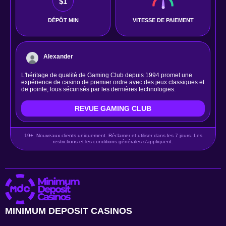
$1
DÉPÔT MIN
VITESSE DE PAIEMENT
Alexander
L'héritage de qualité de Gaming Club depuis 1994 promet une
expérience de casino de premier ordre avec des jeux classiques et
de pointe, tous sécurisés par les dernières technologies.
REVUE GAMING CLUB
19+. Nouveaux clients uniquement. Réclamer et utiliser dans les 7 jours. Les
restrictions et les conditions générales s'appliquent.
MINIMUM DEPOSIT CASINOS