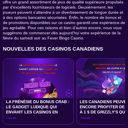
offre un grand assortiment de jeux de qualité supérieure propulsés
par d’excellents fournisseurs de logiciels.
Deuxièmement, les
joueurs peuvent s’attendre à un divertissement de longue durée et
à des options bancaires sécurisées. Enfin, le nombre de bonus et
de promotions disponibles sur ce casino garantit une expérience de
jeu agréable. Pour ces raisons et bien d’autres encore, nous vous
suggérons de commencer dès aujourd’hui votre expérience de la
fièvre du samedi soir au Fever Bingo Casino.
NOUVELLES DES CASINOS CANADIENS
LA FRÉNÉSIE DU BONUS CRAB : 
LES CANADIENS PEUVE
LE GADGET LUDIQUE QUI 
ENCORE PROFITER DE L
ENVAHIT LES CASINOS EN 
À 1 $ DE GRIZZLY’S QU
LIGNE CANADIENS
Natalie
Natalie