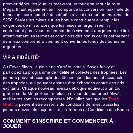
premier dépôt, les joueurs recevront un tour gratuit sur la roue
Mega. Il faut également tenir compte de la conversion maximale du
bonus, qui correspond à des dépôts à vie d’un montant maximal de
$250. Seules les mises sur les bonus contribuent à remplir les
exigences de mise, alors que les mises en argent réel n’y
contribuent pas. Nous recommandons vivement aux joueurs de lire
attentivement les termes et conditions des bonus car ils permettent
de mieux comprendre comment convertir les fonds des bonus en
argent réel.
VIP & FIDÉLITÉ*
Au Fever Bingo, le plaisir ne s’arrête jamais. Soyez funky et
participez au programme de fidélité et collectez des trophées. Les
joueurs peuvent accomplir des tâches quotidiennes et accumuler
des trophées, qui peuvent ensuite être échangés contre des prix
excitants. Chaque nouveau niveau débloqué équivaut à un tour
gratuit sur la Méga Roue, et plus le niveau du joueur est élevé,
meilleures sont les récompenses. N’oubliez pas que les
Tours
Gratuits
peuvent être assortis de conditions de mise, aussi les
joueurs doivent-ils toujours lire les Termes et Conditions des Bonus.
COMMENT S'INSCRIRE ET COMMENCER À
JOUER