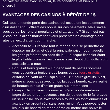
pouvez réclamer avec un dollar, leurs conditions, et bien plus
encore !
AVANTAGES DES CASINOS À DÉPÔT DE 1$
Oui, tout le monde parle des casinos qui acceptent les paiements
d’un dollar et qui offrent des bonus sur ces paiements. Mais savez-
vous ce qui les rend si populaires et si attrayants ? Si ce n’est pas
le cas, nous allons maintenant vous présenter les avantages des
sites de jeux d’argent bon marché.
Accessibilité – Presque tout le monde peut se permettre de
déposer un dollar, et c’est la principale raison pour laquelle
les gens préfèrent ces sites de jeu. Le risque financier étant
le plus faible possible, les casinos avec dépôt d’un dollar sont
accessibles à tous.
Bonus et tours gratuits – En déposant de petites sommes,
vous obtiendrez toujours des bonus et des
tours gratuits
,
certains pouvant aller jusqu’à 80 ou 100 tours gratuits. Ainsi,
même si vous jouez avec un dollar, vous bénéficiez en réalité
de beaucoup plus d’action grâce aux promotions.
Essayer de nouveaux casinos – Il n’y a pas de meilleure
façon de tester de nouveaux sites de jeu que de le faire avec
un seul dollar. Vous avez accès à toutes les fonctionnalités et
aux jeux en argent réel sans vous ruiner. Vous pouvez tester
les jeux de hasard en mode démo ou même une nouvelle