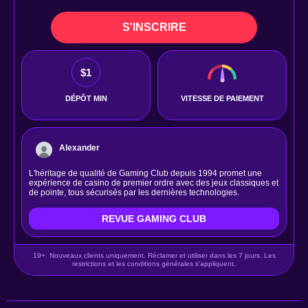
S'INSCRIRE
$1
DÉPÔT MIN
VITESSE DE PAIEMENT
Alexander
L'héritage de qualité de Gaming Club depuis 1994 promet une
expérience de casino de premier ordre avec des jeux classiques et
de pointe, tous sécurisés par les dernières technologies.
REVUE GAMING CLUB
19+. Nouveaux clients uniquement. Réclamer et utiliser dans les 7 jours. Les
restrictions et les conditions générales s'appliquent.