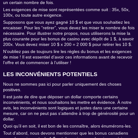
un certain nombre de fois.
Les exigences de mise sont représentées comme suit : 35x, 50x,
100x, ou toute autre exigence.
Supposons que vous ayez gagné 10 $ et que vous souhaitiez les
encaisser. Pour les “retirer”, vous devez les miser le nombre de fois
nécessaire. Pour illustrer notre propos, nous utiliserons la mise la
plus courante pour les bonus de casino avec dépôt de 1 $, à savoir
200x. Vous devez miser 10 $ x 200 = 2 000 $ pour retirer les 10 $.
N’oubliez pas de toujours lire les règles du bonus et les exigences
de mise ! Il est essentiel d’avoir ces informations avant de recevoir
l’offre et de commencer à l’utiliser !
LES INCONVÉNIENTS POTENTIELS
Nous ne sommes pas ici pour parler uniquement des choses
positives.
Il est juste de dire que déposer un dollar comporte certains
inconvénients, et nous souhaitons les mettre en évidence. À notre
avis, les inconvénients sont logiques et justes dans une certaine
mesure, car on ne peut pas s’attendre à trop de générosité pour un
dollar.
Quoi qu’il en soit, il est bon de les connaître, alors énumérons-les.
Tout d’abord, nous devons mentionner que les bonus canadiens