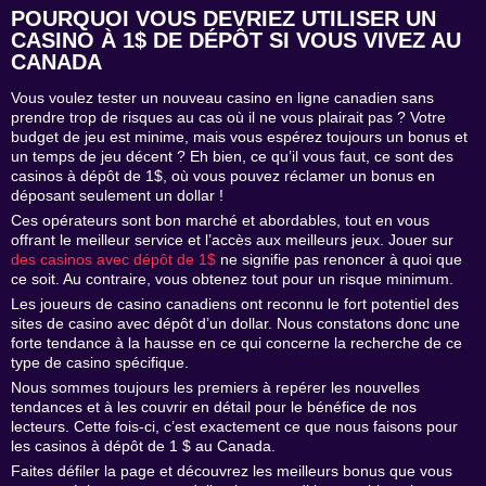
POURQUOI VOUS DEVRIEZ UTILISER UN
CASINO À 1$ DE DÉPÔT SI VOUS VIVEZ AU
CANADA
Vous voulez tester un nouveau casino en ligne canadien sans
prendre trop de risques au cas où il ne vous plairait pas ? Votre
budget de jeu est minime, mais vous espérez toujours un bonus et
un temps de jeu décent ? Eh bien, ce qu’il vous faut, ce sont des
casinos à dépôt de 1$, où vous pouvez réclamer un bonus en
déposant seulement un dollar !
Ces opérateurs sont bon marché et abordables, tout en vous
offrant le meilleur service et l’accès aux meilleurs jeux. Jouer sur
des casinos avec dépôt de 1$
ne signifie pas renoncer à quoi que
ce soit. Au contraire, vous obtenez tout pour un risque minimum.
Les joueurs de casino canadiens ont reconnu le fort potentiel des
sites de casino avec dépôt d’un dollar. Nous constatons donc une
forte tendance à la hausse en ce qui concerne la recherche de ce
type de casino spécifique.
Nous sommes toujours les premiers à repérer les nouvelles
tendances et à les couvrir en détail pour le bénéfice de nos
lecteurs. Cette fois-ci, c’est exactement ce que nous faisons pour
les casinos à dépôt de 1 $ au Canada.
Faites défiler la page et découvrez les meilleurs bonus que vous