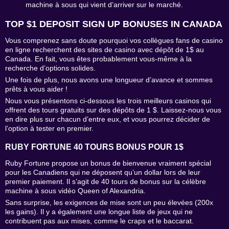
machine à sous qui vient d’arriver sur le marché.
TOP $1 DEPOSIT SIGN UP BONUSES IN CANADA
Vous comprenez sans doute pourquoi vos collègues fans de casino
en ligne recherchent des sites de casino avec dépôt de 1$ au
Canada. En fait, vous êtes probablement vous-même à la
recherche d’options solides.
Une fois de plus, nous avons une longueur d’avance et sommes
prêts à vous aider !
Nous vous présentons ci-dessous les trois meilleurs casinos qui
offrent des tours gratuits sur des dépôts de 1 $. Laissez-nous vous
en dire plus sur chacun d’entre eux, et vous pourrez décider de
l’option à tester en premier.
RUBY FORTUNE 40 TOURS BONUS POUR 1$
Ruby Fortune propose un bonus de bienvenue vraiment spécial
pour les Canadiens qui ne déposent qu’un dollar lors de leur
premier paiement. Il s’agit de 40 tours de bonus sur la célèbre
machine à sous vidéo Queen of Alexandria.
Sans surprise, les exigences de mise sont un peu élevées (200x
les gains). Il y a également une longue liste de jeux qui ne
contribuent pas aux mises, comme le craps et le baccarat.