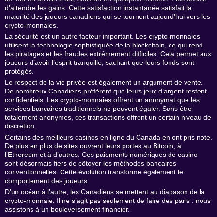
d’attendre les gains. Cette satisfaction instantanée satisfait la
majorité des joueurs canadiens qui se tournent aujourd’hui vers les
crypto-monnaies.
La sécurité est un autre facteur important. Les crypto-monnaies
utilisent la technologie sophistiquée de la blockchain, ce qui rend
les piratages et les fraudes extrêmement difficiles. Cela permet aux
joueurs d’avoir l’esprit tranquille, sachant que leurs fonds sont
protégés.
Le respect de la vie privée est également un argument de vente.
De nombreux Canadiens préfèrent que leurs jeux d’argent restent
confidentiels. Les crypto-monnaies offrent un anonymat que les
services bancaires traditionnels ne peuvent égaler. Sans être
totalement anonymes, ces transactions offrent un certain niveau de
discrétion.
Certains des meilleurs casinos en ligne du Canada en ont pris note.
De plus en plus de sites ouvrent leurs portes au Bitcoin, à
l’Ethereum et à d’autres. Ces paiements numériques de casino
sont désormais fiers de côtoyer les méthodes bancaires
conventionnelles. Cette évolution transforme également le
comportement des joueurs.
D’un océan à l’autre, les Canadiens se mettent au diapason de la
crypto-monnaie. Il ne s’agit pas seulement de faire des paris : nous
assistons à un bouleversement financier.