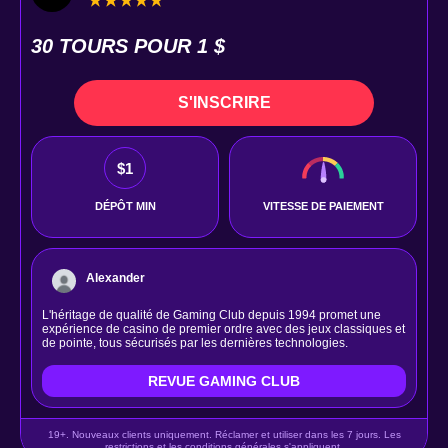
30 TOURS POUR 1 $
S'INSCRIRE
$1
DÉPÔT MIN
VITESSE DE PAIEMENT
Alexander
L'héritage de qualité de Gaming Club depuis 1994 promet une
expérience de casino de premier ordre avec des jeux classiques et
de pointe, tous sécurisés par les dernières technologies.
REVUE GAMING CLUB
19+. Nouveaux clients uniquement. Réclamer et utiliser dans les 7 jours. Les
restrictions et les conditions générales s'appliquent.