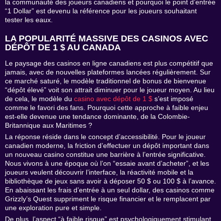
la communauté des joueurs canadiens et pourquoi le point d’entrée
“1 Dollar” est devenu la référence pour les joueurs souhaitant
tester les eaux.
LA POPULARITÉ MASSIVE DES CASINOS AVEC
DÉPÔT DE 1 $ AU CANADA
Le paysage des casinos en ligne canadiens est plus compétitif que
jamais, avec de nouvelles plateformes lancées régulièrement. Sur
ce marché saturé, le modèle traditionnel de bonus de bienvenue
“dépôt élevé” voit son attrait diminuer pour le joueur moyen. Au lieu
de cela, le modèle du
casino avec dépôt de 1 $
s’est imposé
comme le favori des fans. Pourquoi cette approche à faible enjeu
est-elle devenue une tendance dominante, de la Colombie-
Britannique aux Maritimes ?
La réponse réside dans le concept d’accessibilité. Pour le joueur
canadien moderne, la friction d’effectuer un dépôt important dans
un nouveau casino constitue une barrière à l’entrée significative.
Nous vivons à une époque où l’on “essaie avant d’acheter”, et les
joueurs veulent découvrir l’interface, la réactivité mobile et la
bibliothèque de jeux sans avoir à déposer 50 $ ou 100 $ à l’avance.
En abaissant les frais d’entrée à un seul dollar, des casinos comme
Grizzly’s Quest suppriment le risque financier et le remplacent par
une exploration pure et simple.
De plus, l’aspect “à faible risque” est psychologiquement stimulant.