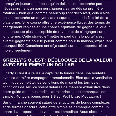
Lorsqu’un joueur ne dépose qu’un dollar, il ne recherche pas
nécessairement un gain qui changera sa vie dès sa première
rotation – bien que, comme beaucoup l’ont découvert, cela n’aide
pas. Il recherche un moyen sans risque de tester la fiabilité de la
plateforme. Si le casino offre une expérience fluide, des temps de
chargement rapides et une chance équitable de gagner, le joueur
est beaucoup plus susceptible de revenir et de s’engager sur le
long terme. Cette stratégie “mettre le pied dans la porte” s’est
avérée gagnante pour le joueur comme pour la maison, expliquant
pourquoi 500 Canadiens ont déjà sauté sur cette opportunité ce
mois-ci seulement.
GRIZZLY’S QUEST : DÉBLOQUEZ DE LA VALEUR
AVEC SEULEMENT UN DOLLAR
Grizzly’s Quest a réussi à capturer la foudre dans une bouteille
avec sa dernière campagne promotionnelle. Bien que la ventilation
technique complète, les conditions de mise et les termes et
conditions de service soient détaillés de manière exhaustive dans
notre guide de bonus dédié, l’attrait principal est remarquablement
simple :
40 tours bonus pour 1 $ sur Wolf Blaze Megaways !
Sur un marché souvent saturé de structures de bonus complexes
et de termes obscurs, cette offre simple se démarque comme un
phare. La proposition de valeur est immédiate. Vous obtenez