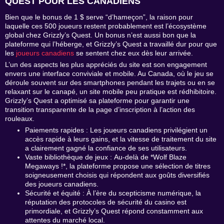
QUEST POUR LES CANADIENS
Bien que le bonus de 1 $ serve “d’hameçon”, la raison pour
laquelle ces 500 joueurs restent probablement est l’écosystème
global chez Grizzly’s Quest. Un bonus n’est aussi bon que la
plateforme qui l’héberge, et Grizzly’s Quest a travaillé dur pour que
les
joueurs canadiens
se sentent chez eux dès leur arrivée.
L’un des aspects les plus appréciés du site est son engagement
envers une interface conviviale et mobile. Au Canada, où le jeu se
déroule souvent sur des smartphones pendant les trajets ou en se
relaxant sur le canapé, un site mobile peu pratique est rédhibitoire.
Grizzly’s Quest a optimisé sa plateforme pour garantir une
transition transparente de la page d’inscription à l’action des
rouleaux.
Paiements rapides :
Les joueurs canadiens privilégient un
accès rapide à leurs gains, et la vitesse de traitement du site
a clairement gagné la confiance de ses utilisateurs.
Vaste bibliothèque de jeux :
Au-delà de *Wolf Blaze
Megaways !*, la plateforme propose une sélection de titres
soigneusement choisis qui répondent aux goûts diversifiés
des joueurs canadiens.
Sécurité et équité :
À l’ère du scepticisme numérique, la
réputation des protocoles de sécurité du casino est
primordiale, et Grizzly’s Quest répond constamment aux
attentes du marché local.