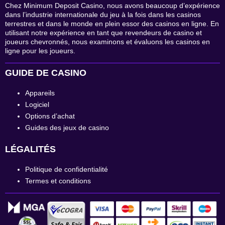
Chez Minimum Deposit Casino, nous avons beaucoup d’expérience
dans l’industrie internationale du jeu à la fois dans les casinos
terrestres et dans le monde en plein essor des casinos en ligne. En
utilisant notre expérience en tant que revendeurs de casino et
joueurs chevronnés, nous examinons et évaluons les casinos en
ligne pour les joueurs.
GUIDE DE CASINO
Appareils
Logiciel
Options d’achat
Guides des jeux de casino
LÉGALITÉS
Politique de confidentialité
Termes et conditions