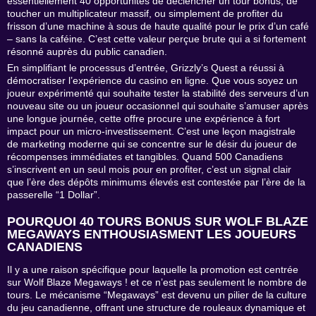
essentiellement 40 opportunités de déclencher un tour bonus, de
toucher un multiplicateur massif, ou simplement de profiter du
frisson d’une machine à sous de haute qualité pour le prix d’un café
– sans la caféine. C’est cette valeur perçue brute qui a si fortement
résonné auprès du public canadien.
En simplifiant le processus d’entrée, Grizzly’s Quest a réussi à
démocratiser l’expérience du casino en ligne. Que vous soyez un
joueur expérimenté qui souhaite tester la stabilité des serveurs d’un
nouveau site ou un joueur occasionnel qui souhaite s’amuser après
une longue journée, cette offre procure une expérience à fort
impact pour un micro-investissement. C’est une leçon magistrale
de marketing moderne qui se concentre sur le désir du joueur de
récompenses immédiates et tangibles. Quand 500 Canadiens
s’inscrivent en un seul mois pour en profiter, c’est un signal clair
que l’ère des dépôts minimums élevés est contestée par l’ère de la
passerelle “1 Dollar”.
POURQUOI 40 TOURS BONUS SUR WOLF BLAZE
MEGAWAYS ENTHOUSIASMENT LES JOUEURS
CANADIENS
Il y a une raison spécifique pour laquelle la promotion est centrée
sur Wolf Blaze Megaways ! et ce n’est pas seulement le nombre de
tours. Le mécanisme “Megaways” est devenu un pilier de la culture
du jeu canadienne, offrant une structure de rouleaux dynamique et