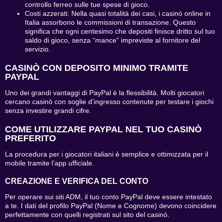
controllo ferreo sulle tue spese di gioco.
Costi azzerati: Nella quasi totalità dei casi, i casinò online in
Italia assorbono le commissioni di transazione. Questo
significa che ogni centesimo che depositi finisce dritto sul tuo
saldo di gioco, senza “mance” impreviste al fornitore del
servizio.
CASINÒ CON DEPOSITO MINIMO TRAMITE
PAYPAL
Uno dei grandi vantaggi di PayPal è la flessibilità. Molti giocatori
cercano casinò con soglie d’ingresso contenute per testare i giochi
senza investire grandi cifre.
COME UTILIZZARE PAYPAL NEL TUO CASINÒ
PREFERITO
La procedura per i giocatori italiani è semplice e ottimizzata per il
mobile tramite l’app ufficiale.
CREAZIONE E VERIFICA DEL CONTO
Per operare sui siti ADM, il tuo conto PayPal deve essere intestato
a te. I dati del profilo PayPal (Nome e Cognome) devono coincidere
perfettamente con quelli registrati sul sito del casinò.