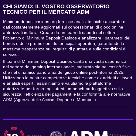
CHI SIAMO: IL VOSTRO OSSERVATORIO
TECNICO PER IL MERCATO ADM
Minimumdepositcasinos.org fornisce analisi tecniche accurate e
dati costantemente aggiornati sui concessionari di gioco online
autorizzati in Italia. Creato da un team di esperti del settore,
l’obiettivo di Minimum Deposit Casinos è analizzare i parametri dei
bonus e delle promozioni dei principali operatori, garantendo la
massima trasparenza sui requisiti di puntata e sulle condizioni di
servizio.
Il team di Minimum Deposit Casinos vanta una vasta esperienza
nel settore del gaming internazionale, maturata sia nei casinò fisici
che nel dinamico panorama del gioco online post-riforma 2025.
Utilizzando le nostre competenze tecniche come ex addetti ai lavori
e analisti esperti, esaminiamo e valutiamo le piattaforme
autorizzate per fornire agli utenti un benchmark oggettivo sulla
sicurezza, l'efficienza dei pagamenti e la conformità alle normative
ADM (Agenzia delle Accise, Dogane e Monopoli).