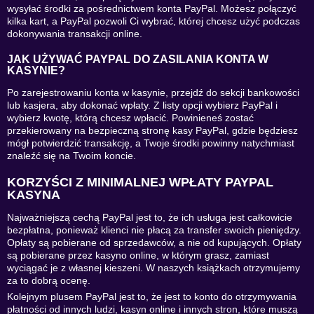
wysyłać środki za pośrednictwem konta PayPal. Możesz połączyć
kilka kart, a PayPal pozwoli Ci wybrać, której chcesz użyć podczas
dokonywania transakcji online.
JAK UŻYWAĆ PAYPAL DO ZASILANIA KONTA W
KASYNIE?
Po zarejestrowaniu konta w kasynie, przejdź do sekcji bankowości
lub kasjera, aby dokonać wpłaty. Z listy opcji wybierz PayPal i
wybierz kwotę, którą chcesz wpłacić. Powinieneś zostać
przekierowany na bezpieczną stronę kasy PayPal, gdzie będziesz
mógł potwierdzić transakcję, a Twoje środki powinny natychmiast
znaleźć się na Twoim koncie.
KORZYŚCI Z MINIMALNEJ WPŁATY PAYPAL
KASYNA
Najważniejszą cechą PayPal jest to, że ich usługa jest całkowicie
bezpłatna, ponieważ klienci nie płacą za transfer swoich pieniędzy.
Opłaty są pobierane od sprzedawców, a nie od kupujących. Opłaty
są pobierane przez kasyno online, w którym grasz, zamiast
wyciągać je z własnej kieszeni. W naszych książkach otrzymujemy
za to dobrą ocenę.
Kolejnym plusem PayPal jest to, że jest to konto do otrzymywania
płatności od innych ludzi, kasyn online i innych stron, które muszą