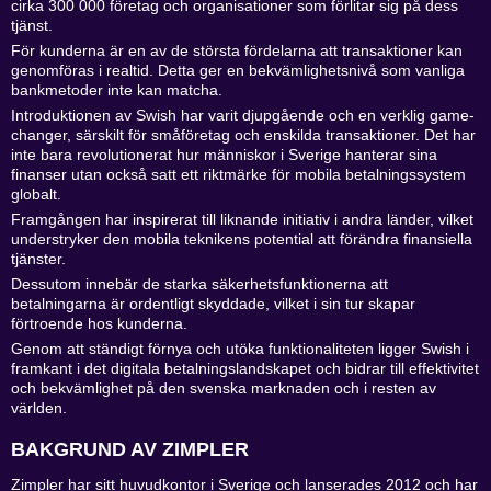
cirka 300 000 företag och organisationer som förlitar sig på dess
tjänst.
För kunderna är en av de största fördelarna att transaktioner kan
genomföras i realtid. Detta ger en bekvämlighetsnivå som vanliga
bankmetoder inte kan matcha.
Introduktionen av Swish har varit djupgående och en verklig game-
changer, särskilt för småföretag och enskilda transaktioner. Det har
inte bara revolutionerat hur människor i Sverige hanterar sina
finanser utan också satt ett riktmärke för mobila betalningssystem
globalt.
Framgången har inspirerat till liknande initiativ i andra länder, vilket
understryker den mobila teknikens potential att förändra finansiella
tjänster.
Dessutom innebär de starka säkerhetsfunktionerna att
betalningarna är ordentligt skyddade, vilket i sin tur skapar
förtroende hos kunderna.
Genom att ständigt förnya och utöka funktionaliteten ligger Swish i
framkant i det digitala betalningslandskapet och bidrar till effektivitet
och bekvämlighet på den svenska marknaden och i resten av
världen.
BAKGRUND AV ZIMPLER
Zimpler har sitt huvudkontor i Sverige och lanserades 2012 och har