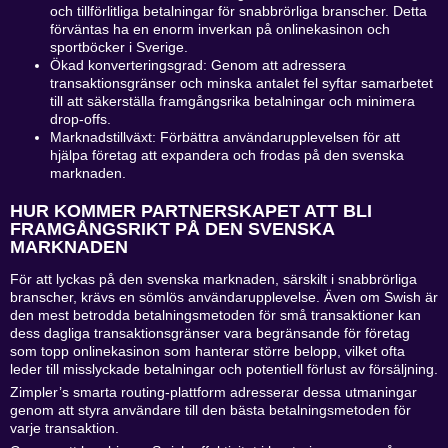
och tillförlitliga betalningar för snabbrörliga branscher. Detta
förväntas ha en enorm inverkan på onlinekasinon och
sportböcker i Sverige.
Ökad konverteringsgrad: Genom att adressera
transaktionsgränser och minska antalet fel syftar samarbetet
till att säkerställa framgångsrika betalningar och minimera
drop-offs.
Marknadstillväxt: Förbättra användarupplevelsen för att
hjälpa företag att expandera och frodas på den svenska
marknaden.
HUR KOMMER PARTNERSKAPET ATT BLI
FRAMGÅNGSRIKT PÅ DEN SVENSKA
MARKNADEN
För att lyckas på den svenska marknaden, särskilt i snabbrörliga
branscher, krävs en sömlös användarupplevelse. Även om Swish är
den mest betrodda betalningsmetoden för små transaktioner kan
dess dagliga transaktionsgränser vara begränsande för företag
som topp onlinekasinon som hanterar större belopp, vilket ofta
leder till misslyckade betalningar och potentiell förlust av försäljning.
Zimpler’s smarta routing-plattform adresserar dessa utmaningar
genom att styra användare till den bästa betalningsmetoden för
varje transaktion.