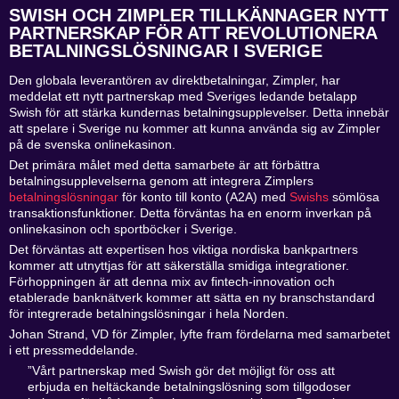
SWISH OCH ZIMPLER TILLKÄNNAGER NYTT
PARTNERSKAP FÖR ATT REVOLUTIONERA
BETALNINGSLÖSNINGAR I SVERIGE
Den globala leverantören av direktbetalningar, Zimpler, har
meddelat ett nytt partnerskap med Sveriges ledande betalapp
Swish för att stärka kundernas betalningsupplevelser. Detta innebär
att spelare i Sverige nu kommer att kunna använda sig av Zimpler
på de svenska onlinekasinon.
Det primära målet med detta samarbete är att förbättra
betalningsupplevelserna genom att integrera Zimplers
betalningslösningar
för konto till konto (A2A) med
Swishs
sömlösa
transaktionsfunktioner. Detta förväntas ha en enorm inverkan på
onlinekasinon och sportböcker i Sverige.
Det förväntas att expertisen hos viktiga nordiska bankpartners
kommer att utnyttjas för att säkerställa smidiga integrationer.
Förhoppningen är att denna mix av fintech-innovation och
etablerade banknätverk kommer att sätta en ny branschstandard
för integrerade betalningslösningar i hela Norden.
Johan Strand, VD för Zimpler, lyfte fram fördelarna med samarbetet
i ett pressmeddelande.
”Vårt partnerskap med Swish gör det möjligt för oss att
erbjuda en heltäckande betalningslösning som tillgodoser