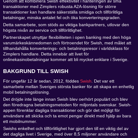
Genom att kombinera Swish effektivitet i hanteringen av små
transaktioner med Zimplers robusta A2A-lösning för större
transaktioner kan handlare säkerställa smidiga och tillförlitliga
betalningar, minska antalet fel och öka konverteringsgraden.
Detta samarbete, som stöds av viktiga bankpartners, utlovar den
högsta nivån av service och tillförlitlighet.
Partnerskapet utnyttjar flexibiliteten i open banking med den höga
varumärkeskännedomen och förtroendet för Swish, med målet att
tillhandahålla konverterings- och betalningsresor i världsklass för
Zimplers handlare. Detta innebär att livet för
onlinekasinobetalningar kommer att bli mycket enklare i Sverige.
BAKGRUND TILL SWISH
För ungefär 12 år sedan, 2012, föddes
Swish
. Det var ett
samarbete mellan Sveriges största banker för att skapa en enhetlig
mobil betalningslösning.
Det dröjde inte länge innan Swish blev oerhört populärt och blev
den föredragna betalningsmetoden för miljontals svenskar. Swish-
appen förenklar dagliga transaktioner och gör det möjligt för
användare att skicka och ta emot pengar direkt med hjälp av bara
ett mobilnummer.
Swishs enkelhet och tillförlitlighet har gjort den till en viktig del av
det dagliga livet i Sverige, med över 8,5 miljoner användare och