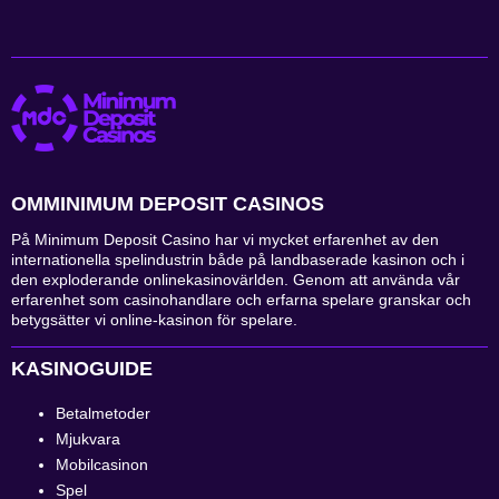
OMMINIMUM DEPOSIT CASINOS
På Minimum Deposit Casino har vi mycket erfarenhet av den
internationella spelindustrin både på landbaserade kasinon och i
den exploderande onlinekasinovärlden. Genom att använda vår
erfarenhet som casinohandlare och erfarna spelare granskar och
betygsätter vi online-kasinon för spelare.
KASINOGUIDE
Betalmetoder
Mjukvara
Mobilcasinon
Spel