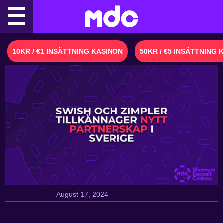
Skip
to
content
10KR / €1 INSÄTTNING KASINON
50KR / €5 INSÄTTNING 
August 17, 2024