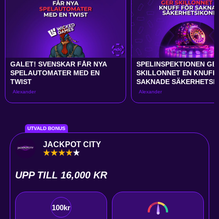
GALET! SVENSKAR FÅR NYA 
SPELINSPEKTIONEN GE
SPELAUTOMATER MED EN 
SKILLONNET EN KNUFF
TWIST
SAKNADE SÄKERHETSI
Alexander
Alexander
UTVALD BONUS
JACKPOT CITY
UPP TILL 16,000 KR
100kr