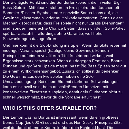
Der wichtigste Punkt sind die Sonderfunktionen, die in vielen Big-
Bass-Slots im Mittelpunkt stehen: In Freispielrunden tauchen oft
Sammler-/Fischer-Symbole oder spezielle Bonus-Icons auf, die
Gewinne „einsammeln“ oder multiplikativ verstärken. Genau diese
Mechanik sorgt dafür, dass Freispiele nicht nur „gratis Drehungen“
sind, sondern eine echte Chance bieten, dass sich dein Spin-Paket
spürbar auszahlt – allerdings ohne Garantie, weil hohe
Schwankungen dazugehören.
Und hier kommt die Slot-Bindung ins Spiel: Wenn du Slots lieber mit
niedriger Varianz spielst (häufige kleine Gewinne), können
Freispiele auf einem volatileren Titel frustrierend wirken, weil
Ergebnisse stark schwanken. Wenn du dagegen Features, Bonus-
Runden und größere Upside magst, passt Big Bass Splash sehr gut
zu einem Willkommensangebot. Zusätzlich solltest du bedenken:
Die Gewinne aus den Freispielen haben eine 20x-
Umsatzbedingung. Bei einem Slot mit stärkeren Schwankungen
kann es sinnvoll sein, beim anschließenden Umsetzen mit
konservativen Einsätzen zu spielen, damit dein Guthaben nicht zu
schnell wegschmilzt, bevor du die Vorgabe erfüllt hast.
WHO IS THIS OFFER SUITABLE FOR?
Der Lemon Casino Bonus ist interessant, wenn du ein größeres
Bonus-Cap (bis 600 €) suchst und das Non-Sticky-Prinzip schätzt,
weil du damit oft mehr Kontrolle über dein Echtgeld hast. Die