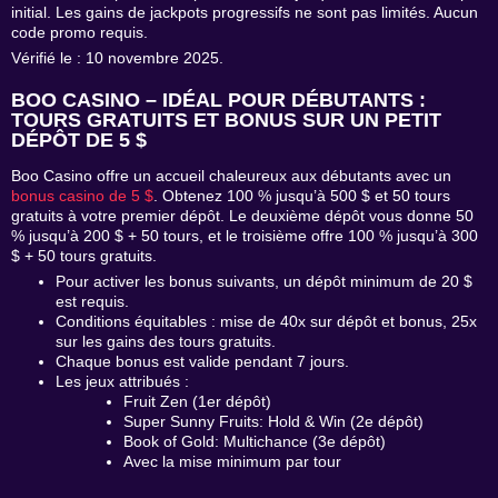
initial. Les gains de jackpots progressifs ne sont pas limités. Aucun
code promo requis.
Vérifié le : 10 novembre 2025.
BOO CASINO – IDÉAL POUR DÉBUTANTS :
TOURS GRATUITS ET BONUS SUR UN PETIT
DÉPÔT DE 5 $
Boo Casino offre un accueil chaleureux aux débutants avec un
bonus casino de 5 $
. Obtenez 100 % jusqu’à 500 $ et 50 tours
gratuits à votre premier dépôt. Le deuxième dépôt vous donne 50
% jusqu’à 200 $ + 50 tours, et le troisième offre 100 % jusqu’à 300
$ + 50 tours gratuits.
Pour activer les bonus suivants, un dépôt minimum de 20 $
est requis.
Conditions équitables : mise de 40x sur dépôt et bonus, 25x
sur les gains des tours gratuits.
Chaque bonus est valide pendant 7 jours.
Les jeux attribués :
Fruit Zen (1er dépôt)
Super Sunny Fruits: Hold & Win (2e dépôt)
Book of Gold: Multichance (3e dépôt)
Avec la mise minimum par tour