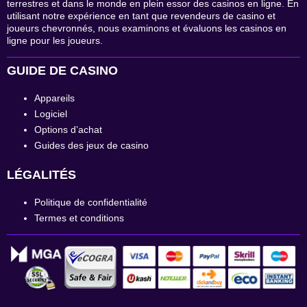
terrestres et dans le monde en plein essor des casinos en ligne. En
utilisant notre expérience en tant que revendeurs de casino et
joueurs chevronnés, nous examinons et évaluons les casinos en
ligne pour les joueurs.
GUIDE DE CASINO
Appareils
Logiciel
Options d’achat
Guides des jeux de casino
LÉGALITÉS
Politique de confidentialité
Termes et conditions