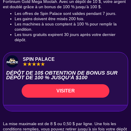
Fortinium Gold Mega Moolah. Avec un dépôt de 10 $, votre argent
est doublé grâce à un bonus de 100 % jusqu’à 100 $.
Les offres de Spin Palace sont valides pendant 7 jours.
Les gains doivent être misés 200 fois.
Les machines à sous comptent à 100 % pour remplir la
condition.
Les tours gratuits expirent 30 jours après votre dernier
dépôt.
BONUS EXCLUSIF
SPIN PALACE
DÉPÔT DE 10$ OBTENTION DE BONUS SUR
DÉPÔT DE 100 % JUSQU’À $100
VISITER
La mise maximale est de 8 $ ou 0,50 $ par ligne. Une fois les
conditions remplies, vous pouvez retirer jusqu’à six fois votre dépôt