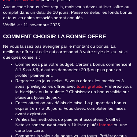
Aucun code bonus n’est requis, mais vous devez utiliser l’offre au
complet dans un délai de 10 jours. Passé ce délai, les fonds bonus
et tous les gains associés seront annulés.
Vérifié le : 11 novembre 2025
COMMENT CHOISIR LA BONNE OFFRE
Ne vous laissez pas aveugler par le montant du bonus. La
meilleure offre est celle qui correspond à votre style de jeu. Voici
quelques conseils :
Commencez par votre budget. Certains bonus commencent
à 1 $ ou 5 $, d’autres demandent 20 $ ou plus pour en
profiter pleinement.
Regardez les jeux inclus. Si vous adorez les machines à
sous, privilégiez les offres avec
tours gratuits
. Préférez-vous
le blackjack ou la roulette ? Choisissez un bonus valide sur
plusieurs types de jeux.
Faites attention aux délais de mise. La plupart des bonus
expirent en 7 à 30 jours. Vous devez compléter les mises
avant expiration.
Vérifiez les méthodes de paiement acceptées. Skrill et
Neteller sont souvent exclus. Utilisez plutôt
Interac
ou une
carte bancaire.
Comparez la valeur du bonus vs. les tours. Préférez-vous