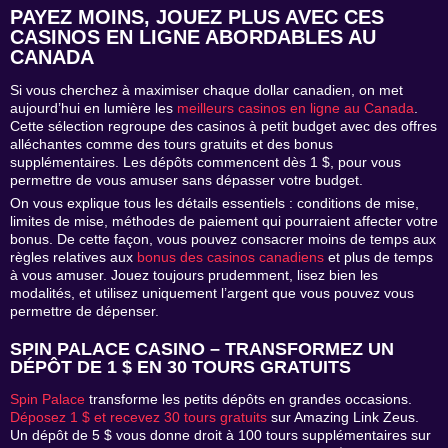
PAYEZ MOINS, JOUEZ PLUS AVEC CES
CASINOS EN LIGNE ABORDABLES AU
CANADA
Si vous cherchez à maximiser chaque dollar canadien, on met
aujourd’hui en lumière les
meilleurs casinos en ligne au Canada
.
Cette sélection regroupe des casinos à petit budget avec des offres
alléchantes comme des tours gratuits et des bonus
supplémentaires. Les dépôts commencent dès 1 $, pour vous
permettre de vous amuser sans dépasser votre budget.
On vous explique tous les détails essentiels : conditions de mise,
limites de mise, méthodes de paiement qui pourraient affecter votre
bonus. De cette façon, vous pouvez consacrer moins de temps aux
règles relatives aux
bonus des casinos canadiens
et plus de temps
à vous amuser. Jouez toujours prudemment, lisez bien les
modalités, et utilisez uniquement l’argent que vous pouvez vous
permettre de dépenser.
SPIN PALACE CASINO – TRANSFORMEZ UN
DÉPÔT DE 1 $ EN 30 TOURS GRATUITS
Spin Palace
transforme les petits dépôts en grandes occasions.
Déposez 1 $ et recevez 30 tours gratuits
sur Amazing Link Zeus.
Un dépôt de 5 $ vous donne droit à 100 tours supplémentaires sur