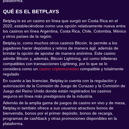
plataforma.
QUÉ ES EL BETPLAYS
Betplay.io es un casino en línea que surgió en Costa Rica en el
2020, estableciéndose como una opción relativamente nueva entre
los casinos en línea
Argentina, Costa Rica, Chile, Colombia, México
y otros países de la región.
Betplay.io, como muchos otros casinos Bitcoin, le permite a los
jugadores hacer depósitos y retiros de manera ágil, además de
brindar la opción de apostar de manera anónima. Este casino
admite Bitcoin y, además, Bitcoin Lightning, así como billeteras
compatibles con transacciones Lightning, por lo que se lo
considera como un
casino criptomonedas
compatible y totalmente
regulado.
En cuanto a las licencias, Betplay.io cuenta con la regulación y
autorización de la Comisión de Juego de Curazao y la Comisión de
Juego del Reino Unido donde están registrados los casinos
seguros en línea más prestigiosos de la industria.
Además de la amplia gama de juegos de casino en vivo y de mesa,
Betplay.io también ofrece a sus usuarios atractivos bonos de
bienvenida, bonos por el primer depósito, bonos de recarga,
programas de cashback y otras promociones disponibles en la
plataforma.