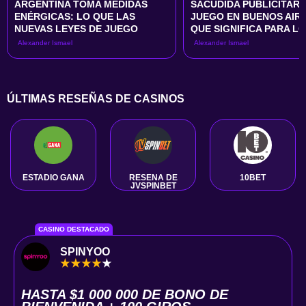
ARGENTINA TOMA MEDIDAS 
SACUDIDA PUBLICITARIA
ENÉRGICAS: LO QUE LAS 
JUEGO EN BUENOS AIRE
NUEVAS LEYES DE JUEGO 
QUE SIGNIFICA PARA LO
SIGNIFICAN PARA TI
JUGADORES
Alexander Ismael
Alexander Ismael
ÚLTIMAS RESEÑAS DE CASINOS
ESTADIO GANA
RESEÑA DE
10BET
JVSPINBET
CASINO
CASINO DESTACADO
SPINYOO
HASTA $1 000 000 DE BONO DE