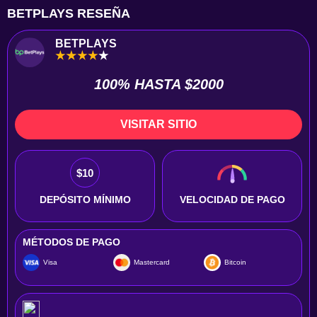
BETPLAYS RESEÑA
BETPLAYS
100% HASTA $2000
VISITAR SITIO
$10
DEPÓSITO MÍNIMO
VELOCIDAD DE PAGO
MÉTODOS DE PAGO
Visa
Mastercard
Bitcoin