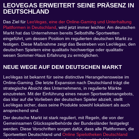
LEOVEGAS ERWEITERT SEINE PRÄSENZ IN
DEUTSCHLAND
Das Ziel für
LeoVegas, eine der Online-Gaming und Unterhaltung
Plattformen in Deutschland
, wird jetzt immer leichter. Am deutschen
Markt hat das Unternehmen bereits Selbsthilfe-Sportwetten
eingeführt, um dessen Position im regulierten deutschen Markt zu
festigen. Diese Maßnahme zeigt das Bestreben von LeoVegas, den
deutschen Spielern eine qualitativ hochwertige oder qualitativ
wesen Sommer-Haus Erfahrung zu ermöglichen.
NEUE WEGE AUF DEM DEUTSCHEN MARKT
LeoVegas ist bekannt für seine distinctive Herangehensweise im
Online-Gaming. Die letzte Expansion nach Deutschland trägt die
strategische Absicht des Unternehmens, in regulierte Märkte
einzutreten. Mit der Einführung eines neuen Sportwettenangebots,
das klar auf die Vorlieben der deutschen Spieler abzielt, stellt
LeoVegas sicher, dass seine Produkte sowohl lokalisiert als auch
ansprechend sind.
Der deutsche Markt ist stark reguliert, mit Regeln, die von der
Gemeinsamen Glücksspielbehörde der Bundesländer festgelegt
werden. Diese Vorschriften sorgen dafür, dass alle Plattformen, die
Sportwetten Deutschland und
Online Spielotheken Deutschland