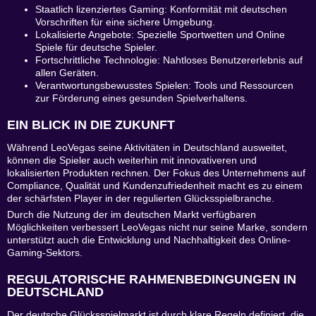
Staatlich lizenziertes Gaming: Konformität mit deutschen
Vorschriften für eine sichere Umgebung.
Lokalisierte Angebote: Spezielle Sportwetten und Online
Spiele für deutsche Spieler.
Fortschrittliche Technologie: Nahtloses Benutzererlebnis auf
allen Geräten.
Verantwortungsbewusstes Spielen: Tools und Ressourcen
zur Förderung eines gesunden Spielverhaltens.
EIN BLICK IN DIE ZUKUNFT
Während LeoVegas seine Aktivitäten in Deutschland ausweitet,
können die Spieler auch weiterhin mit innovativeren und
lokalisierten Produkten rechnen. Der Fokus des Unternehmens auf
Compliance, Qualität und Kundenzufriedenheit macht es zu einem
der schärfsten Player in der regulierten Glücksspielbranche.
Durch die Nutzung der im deutschen Markt verfügbaren
Möglichkeiten verbessert LeoVegas nicht nur seine Marke, sondern
unterstützt auch die Entwicklung und Nachhaltigkeit des Online-
Gaming-Sektors.
REGULATORISCHE RAHMENBEDINGUNGEN IN
DEUTSCHLAND
Der deutsche Glücksspielmarkt ist durch klare Regeln definiert, die