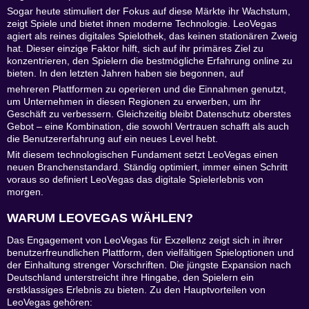
Sogar heute stimuliert der Fokus auf diese Märkte ihr Wachstum,
zeigt Spiele und bietet ihnen moderne Technologie. LeoVegas
agiert als reines digitales Spielothek, das keinen stationären Zweig
hat. Dieser einzige Faktor hilft, sich auf ihr primäres Ziel zu
konzentrieren, den Spielern die bestmögliche Erfahrung online zu
bieten. In den letzten Jahren haben sie begonnen, auf
mehreren Plattformen zu operieren und die Einnahmen genutzt,
um Unternehmen in diesen Regionen zu erwerben, um ihr
Geschäft zu verbessern. Gleichzeitig bleibt Datenschutz oberstes
Gebot – eine Kombination, die sowohl Vertrauen schafft als auch
die Benutzererfahrung auf ein neues Level hebt.
Mit diesem technologischen Fundament setzt LeoVegas einen
neuen Branchenstandard. Ständig optimiert, immer einen Schritt
voraus so definiert LeoVegas das digitale Spielerlebnis von
morgen.
WARUM LEOVEGAS WÄHLEN?
Das Engagement von LeoVegas für Exzellenz zeigt sich in ihrer
benutzerfreundlichen Plattform, den vielfältigen Spieloptionen und
der Einhaltung strenger Vorschriften. Die jüngste Expansion nach
Deutschland unterstreicht ihre Hingabe, den Spielern ein
erstklassiges Erlebnis zu bieten. Zu den Hauptvorteilen von
LeoVegas gehören: