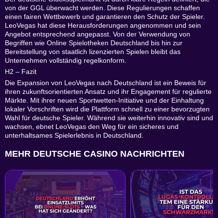
von der GGL überwacht werden. Diese Regulierungen schaffen
einen fairen Wettbewerb und garantieren den Schutz der Spieler.
LeoVegas hat diese Herausforderungen angenommen und sein
Angebot entsprechend angepasst. Von der Verwendung von
Begriffen wie Online Spielotheken Deutschland bis hin zur
Bereitstellung von staatlich lizenzierten Spielen bleibt das
Unternehmen vollständig regelkonform.
H2 – Fazit
Die Expansion von LeoVegas nach Deutschland ist ein Beweis für
ihren zukunftsorientierten Ansatz und ihr Engagement für regulierte
Märkte. Mit ihrer neuen Sportwetten-Initiative und der Einhaltung
lokaler Vorschriften wird die Plattform schnell zu einer bevorzugten
Wahl für deutsche Spieler. Während sie weiterhin innovativ sind und
wachsen, ebnet LeoVegas den Weg für ein sicheres und
unterhaltsames Spielerlebnis in Deutschland.
MEHR DEUTSCHE CASINO NACHRICHTEN