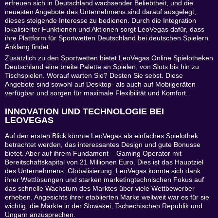
erfreuen sich in Deutschland wachsender Beliebtheit, und die
neuesten Angebote des Unternehmens sind darauf ausgelegt,
dieses steigende Interesse zu bedienen. Durch die Integration
lokalisierter Funktionen und Aktionen sorgt LeoVegas dafür, dass
ihre Plattform für Sportwetten Deutschland bei deutschen Spielern
Anklang findet.
Zusätzlich zu den Sportwetten bietet LeoVegas Online Spielotheken
Deutschland eine breite Palette an Spielen, von Slots bis hin zu
Tischspielen. Worauf warten Sie? Desten Sie sebst. Diese
Angebote sind sowohl auf Desktop- als auch auf Mobilgeräten
verfügbar und sorgen für maximale Flexibilität und Komfort.
INNOVATION UND TECHNOLOGIE BEI
LEOVEGAS
Auf den ersten Blick könnte LeoVegas als einfaches Spielothek
betrachtet werden, das interessantes Design und gute Bonusse
bietet. Aber auf ihrem Fundament – Gaming Operator mit
Bereitschaftskapital von 21 Millionen Euro. Dies ist das Hauptziel
des Unternehmens: Globalisierung. LeoVegas konnte sich dank
ihrer Wettlösungen und starken marketingtechnischen Fokus auf
das schnelle Wachstum des Marktes über viele Wettbewerber
erheben. Angesichts ihrer etablierten Marke weltweit war es für sie
wichtig, die Märkte in der Slowakei, Tschechischen Republik und
Ungarn anzusprechen.