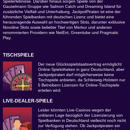
Spielerlebnisse. Darüber hinaus sorgen Spiele von der
Gauselmann Gruppe wie Salmon Catch und Dreaming Island für
zusätzliche Vielfalt und Unterhaltung. JackpotPiraten ist eine der
führenden Spielbanken mit deutschen Lizenz und bietet eine
herausragende Auswahl an hochwertigen Slots, darunter exklusive
Novoline Slots sowie beliebte Titel von Merkur und anderen
renommierten Providern wie NetEnt, Greentube und Pragmatic
Play.
TISCHSPIELE
Der neue Glücksspielstaatsvertrag ermöglicht
Online-Spielotheken in ganz Deutschland, aber
Jackpotpiraten
darf möglicherweise keine
Tischspiele anbieten, da Schleswig-Holstein nur
5 Betreibern Lizenzen für Online-Tischspiele
erteilen wird.
LIVE-DEALER-SPIELE
Leider
könnten Live-Casinos wegen der
unklaren Lage bezüglich der Lizenzierung von
Spielbanken in Deutschland vielleicht noch nicht
zur Verfügung stehen. Ob
Jackpotpiraten
ein