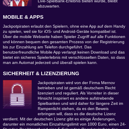
Live-Spielbank-Erlebnis bi
eten würde, bleibt
abzuwarten.
MOBILE & APPS
Jackpotpiraten erlaubt den Spielern, ohne eine App auf dem Handy
zu spielen, weil sie für iOS- und Android-Geräte kompatibel ist.
Über die mobile Webseite haben Spieler Zugriff auf alle Funktionen
und können bequem den gesamten Prozess von der Registrierung
bis zur Einzahlung am Telefon durchgeführt. Das
benutzerfreundliche Mobile App verlangt keinen Download und das
bietet ein sicheres Spielerlebnis mit verschlüsselten Daten, so dass
man am Automat jederzeit und überall spielen kann.
SICHERHEIT & LIZENZIERUNG
Jackpotpiraten wird von der Firma Mernov
betrieben und ist gemäß deutschem Recht
lizenziert und reguliert. Als Vorreiter in dieser
Hinsicht inspiriert es andere aufstrebende
Spielbanken und wird daher für längere Zeit im
Rampenlicht stehen, da es den Beweis
erbringen will, dass es die deutsche Lizenz
verdient. Mit der deutschen Lizenz gibt es einige Änderungen,
darunter ein monatliches Einzahlungslimit von 1000 Euro, einen 24-