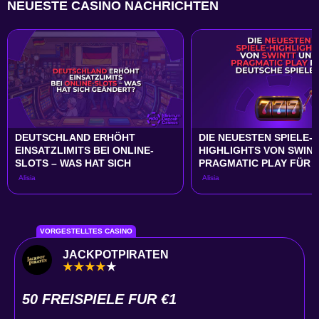
NEUESTE CASINO NACHRICHTEN
DEUTSCHLAND ERHÖHT 
DIE NEUESTEN SPIELE-
EINSATZLIMITS BEI ONLINE-
HIGHLIGHTS VON SWINT
SLOTS – WAS HAT SICH 
PRAGMATIC PLAY FÜR 
GEÄNDERT?
DEUTSCHE SPIELER!
Alisia
Alisia
VORGESTELLTES CASINO
JACKPOTPIRATEN
50 FREISPIELE FUR €1