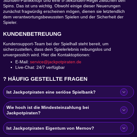
Stunden-Panikknopf und eine 5-Sekunden-Regel zwischen den
Spins. Das ist uns wichtig. Obwohl einige dieser Neuerungen
zunächst fragwürdig erscheinen mögen, dienen sie letztendlich
dem verantwortungsbewussten Spielen und der Sicherheit der
Spieler.
KUNDENBETREUUNG
Kundensupport-Team bei der Spielhall steht bereit, um
sicherzustellen, dass dein Spielerlebnis reibungslos und
unvergesslich wird. Hier die Kontaktoptionen:
E-Mail:
service@jackpotpiraten.de
Live-Chat: 24/7 verfügbar
? HÄUFIG GESTELLTE FRAGEN
Ist Jackpotpiraten eine seriöse Spielbank?
Wie hoch ist die Mindesteinzahlung bei
Jackpotpiraten?
Ist Jackpotpiraten Eigentum von Mernov?