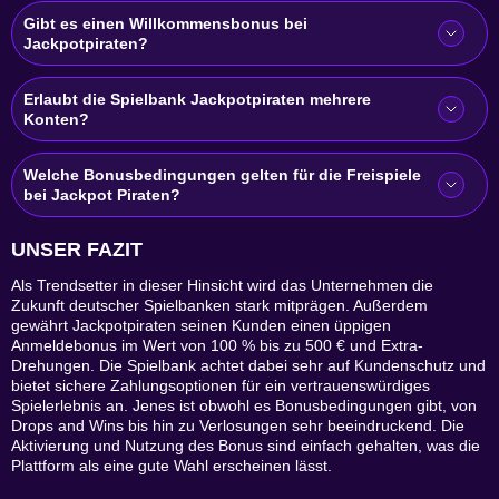
Gibt es einen Willkommensbonus bei
Jackpotpiraten?
Erlaubt die Spielbank Jackpotpiraten mehrere
Konten?
Welche Bonusbedingungen gelten für die Freispiele
bei Jackpot Piraten?
UNSER FAZIT
Als Trendsetter in dieser Hinsicht wird das Unternehmen die
Zukunft deutscher Spielbanken stark mitprägen. Außerdem
gewährt Jackpotpiraten seinen Kunden einen üppigen
Anmeldebonus im Wert von 100 % bis zu 500 € und Extra-
Drehungen. Die Spielbank achtet dabei sehr auf Kundenschutz und
bietet sichere Zahlungsoptionen für ein vertrauenswürdiges
Spielerlebnis an. Jenes ist obwohl es Bonusbedingungen gibt, von
Drops and Wins bis hin zu Verlosungen sehr beeindruckend. Die
Aktivierung und Nutzung des Bonus sind einfach gehalten, was die
Plattform als eine gute Wahl erscheinen lässt.