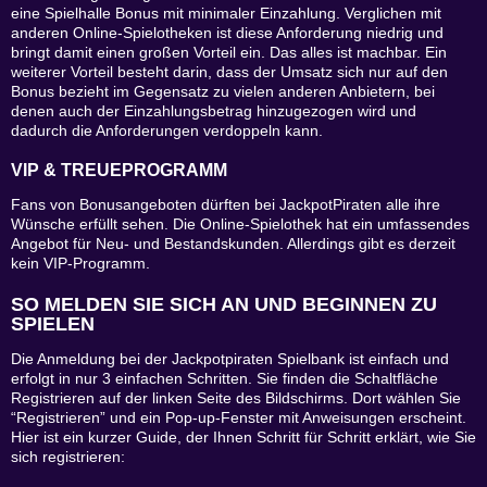
eine Spielhalle Bonus mit minimaler Einzahlung. Verglichen mit
anderen Online-Spielotheken ist diese Anforderung niedrig und
bringt damit einen großen Vorteil ein. Das alles ist machbar. Ein
weiterer Vorteil besteht darin, dass der Umsatz sich nur auf den
Bonus bezieht im Gegensatz zu vielen anderen Anbietern, bei
denen auch der Einzahlungsbetrag hinzugezogen wird und
dadurch die Anforderungen verdoppeln kann.
VIP & TREUEPROGRAMM
Fans von Bonusangeboten dürften bei JackpotPiraten alle ihre
Wünsche erfüllt sehen. Die Online-Spielothek hat ein umfassendes
Angebot für Neu- und Bestandskunden. Allerdings gibt es derzeit
kein VIP-Programm.
SO MELDEN SIE SICH AN UND BEGINNEN ZU
SPIELEN
Die Anmeldung bei der Jackpotpiraten Spielbank ist einfach und
erfolgt in nur 3 einfachen Schritten. Sie finden die Schaltfläche
Registrieren auf der linken Seite des Bildschirms. Dort wählen Sie
“Registrieren” und ein Pop-up-Fenster mit Anweisungen erscheint.
Hier ist ein kurzer Guide, der Ihnen Schritt für Schritt erklärt, wie Sie
sich registrieren: