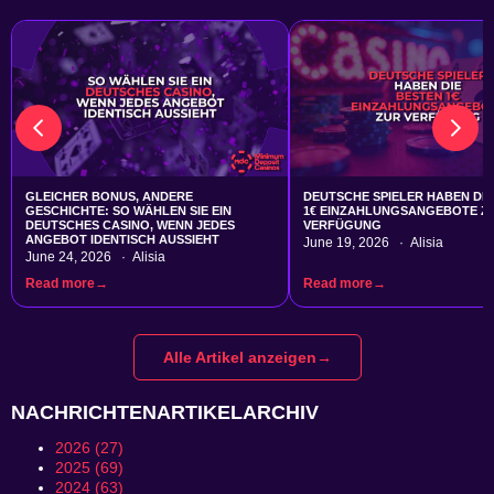
GLEICHER BONUS, ANDERE
DEUTSCHE SPIELER HABEN DIE
GESCHICHTE: SO WÄHLEN SIE EIN
1€ EINZAHLUNGSANGEBOTE Z
DEUTSCHES CASINO, WENN JEDES
VERFÜGUNG
ANGEBOT IDENTISCH AUSSIEHT
June 19, 2026
·
Alisia
June 24, 2026
·
Alisia
Read more
→
Read more
→
: Gleicher Bonus, andere Geschichte: So wählen Sie ein deutsches Casino
: Deutsche Spieler haben die
Alle Artikel anzeigen
→
NACHRICHTENARTIKELARCHIV
2026 (27)
2025 (69)
2024 (63)