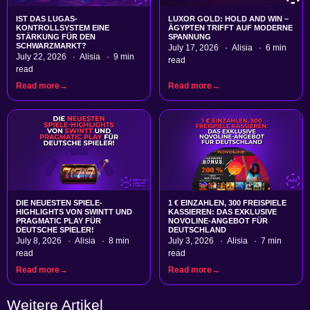
IST DAS LUGAS-
LUXOR GOLD: HOLD AND WIN –
KONTROLLSYSTEM EINE
ÄGYPTEN TRIFFT AUF MODERNE
STÄRKUNG FÜR DEN
SPANNUNG
SCHWARZMARKT?
July 17, 2026
·
Alisia
·
6 min
July 22, 2026
·
Alisia
·
9 min
read
read
Read more
→
Read more
→
: Ist das LUGAS-Kontrollsystem eine Stärkung für den Schwarzmarkt?
: Luxor Gold: Hold and Win – Ägypte
DIE NEUESTEN SPIELE-
1 € EINZAHLEN, 300 FREISPIELE
HIGHLIGHTS VON SWINTT UND
KASSIEREN: DAS EXKLUSIVE
PRAGMATIC PLAY FÜR
NOVOLINE-ANGEBOT FÜR
DEUTSCHE SPIELER!
DEUTSCHLAND
July 8, 2026
·
Alisia
·
8 min
July 3, 2026
·
Alisia
·
7 min
read
read
Read more
→
Read more
→
: Die neuesten Spiele-Highlights von Swintt und Pragmatic Play für deutsch
: 1 € einzahlen, 300 Freispiele kas
Weitere Artikel