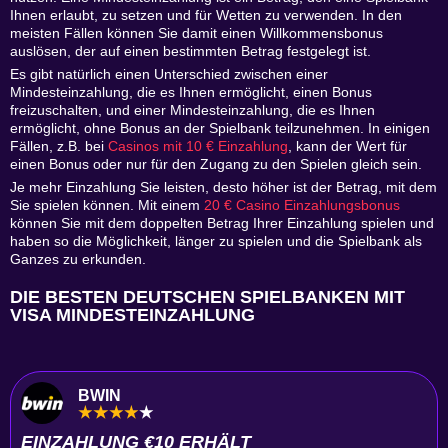
Ihnen erlaubt, zu setzen und für Wetten zu verwenden. In den
meisten Fällen können Sie damit einen Willkommensbonus
auslösen, der auf einen bestimmten Betrag festgelegt ist.
Es gibt natürlich einen Unterschied zwischen einer
Mindesteinzahlung, die es Ihnen ermöglicht, einen Bonus
freizuschalten, und einer Mindesteinzahlung, die es Ihnen
ermöglicht, ohne Bonus an der Spielbank teilzunehmen. In einigen
Fällen, z.B. bei
Casinos mit 10 € Einzahlung
, kann der Wert für
einen Bonus oder nur für den Zugang zu den Spielen gleich sein.
Je mehr Einzahlung Sie leisten, desto höher ist der Betrag, mit dem
Sie spielen können. Mit einem
20 € Casino Einzahlungsbonus
können Sie mit dem doppelten Betrag Ihrer Einzahlung spielen und
haben so die Möglichkeit, länger zu spielen und die Spielbank als
Ganzes zu erkunden.
DIE BESTEN DEUTSCHEN SPIELBANKEN MIT
VISA MINDESTEINZAHLUNG
BESTE VISA-KASINO
BWIN
EINZAHLUNG €10 ERHÄLT