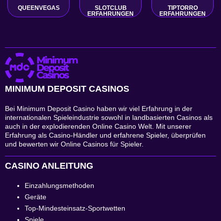
QUEENVEGAS
SLOTCLUB
TIPTORRO
ERFAHRUNGEN
ERFAHRUNGEN
MINIMUM DEPOSIT CASINOS
Bei Minimum Deposit Casino haben wir viel Erfahrung in der
internationalen Spieleindustrie sowohl in landbasierten Casinos als
auch in der explodierenden Online Casino Welt. Mit unserer
Erfahrung als Casino-Händler und erfahrene Spieler, überprüfen
und bewerten wir Online Casinos für Spieler.
CASINO ANLEITUNG
Einzahlungsmethoden
Geräte
Top-Mindesteinsatz-Sportwetten
Spiele