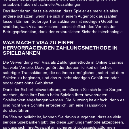
erlauben, haben oft schnelle Auszahlungen.
Das liegt daran, dass sie wissen, dass Spieler es mehr als alles
andere schätzen, wenn sie sich in einem Augenblick auszahlen
lassen können. Sofortige Transaktionen mit niedrigen Gebühren
sind das, was Visa auszeichnet, einschließlich des Vorteils der
Betrugsprävention, dank der erstaunlichen Sicherheitstechnologie
WAS MACHT VISA ZU EINER
HERVORRAGENDEN ZAHLUNGSMETHODE IN
SPIELBANKEN
Die Verwendung von Visa als Zahlungsmethode in Online Casinos
hat viele Vorteile. Dazu gehört die Bequemlichkeit einfacher,
sofortiger Transaktionen, die es Ihnen ermöglichen, sofort mit dem
Spielen zu beginnen, und das zu sehr niedrigen Gebühren oder
sogar ganz ohne Gebühren.
Dank der Sicherheitsvorkehrungen müssen Sie sich keine Sorgen
machen, dass Ihre Daten beim Spielen Ihrer bevorzugten
Spielbanken abgefangen werden. Die Nutzung ist einfach, denn es
sind nicht viele Schritte erforderlich, um eine Transaktion
durchzuführen.
Da Visa so beliebt ist, können Sie davon ausgehen, dass es viele
seriöse Spielbanken gibt, die diese Zahlungsmethode akzeptieren,
so dass sich Ihre Auswahl an sicheren Glücksspielplattformen