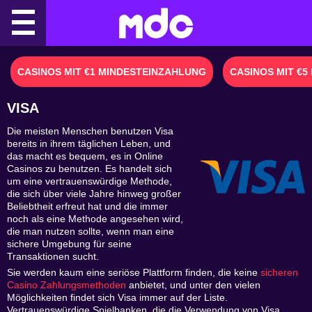
Skip
to
content
CASINOS MIT €1 MINDESTEINZAHLUNG
CASINOS MIT €
VISA
Die meisten Menschen benutzen Visa
bereits in ihrem täglichen Leben, und
das macht es bequem, es in Online
Casinos zu benutzen. Es handelt sich
um eine vertrauenswürdige Methode,
die sich über viele Jahre hinweg großer
Beliebtheit erfreut hat und die immer
noch als eine Methode angesehen wird,
die man nutzen sollte, wenn man eine
sichere Umgebung für seine
Transaktionen sucht.
Sie werden kaum eine seriöse Plattform finden, die keine
sicheren
Casino Zahlungsmethoden
anbietet, und unter den vielen
Möglichkeiten findet sich Visa immer auf der Liste.
Vertrauenswürdige Spielbanken, die die Verwendung von Visa