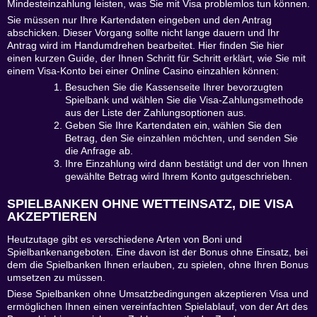
Mindesteinzahlung leisten, was Sie mit Visa problemlos tun können.
Sie müssen nur Ihre Kartendaten eingeben und den Antrag
abschicken. Dieser Vorgang sollte nicht lange dauern und Ihr
Antrag wird im Handumdrehen bearbeitet. Hier finden Sie hier
einen kurzen Guide, der Ihnen Schritt für Schritt erklärt, wie Sie mit
einem Visa-Konto bei einer Online Casino einzahlen können:
Besuchen Sie die Kassenseite Ihrer bevorzugten
Spielbank und wählen Sie die Visa-Zahlungsmethode
aus der Liste der Zahlungsoptionen aus.
Geben Sie Ihre Kartendaten ein, wählen Sie den
Betrag, den Sie einzahlen möchten, und senden Sie
die Anfrage ab.
Ihre Einzahlung wird dann bestätigt und der von Ihnen
gewählte Betrag wird Ihrem Konto gutgeschrieben.
SPIELBANKEN OHNE WETTEINSATZ, DIE VISA
AKZEPTIEREN
Heutzutage gibt es verschiedene Arten von Boni und
Spielbankenangeboten. Eine davon ist der Bonus ohne Einsatz, bei
dem die Spielbanken Ihnen erlauben, zu spielen, ohne Ihren Bonus
umsetzen zu müssen.
Diese Spielbanken ohne Umsatzbedingungen akzeptieren Visa und
ermöglichen Ihnen einen vereinfachten Spielablauf, von der Art des