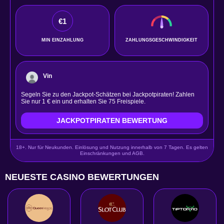
€1
MIN EINZAHLUNG
ZAHLUNGSGESCHWINDIGKEIT
Vin
Segeln Sie zu den Jackpot-Schätzen bei Jackpotpiraten! Zahlen
Sie nur 1 € ein und erhalten Sie 75 Freispiele.
JACKPOTPIRATEN BEWERTUNG
18+. Nur für Neukunden. Einlösung und Nutzung innerhalb von 7 Tagen. Es gelten
Einschränkungen und AGB.
NEUESTE CASINO BEWERTUNGEN