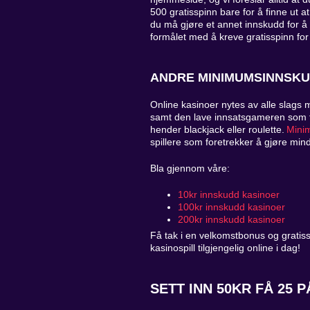
500 gratisspinn bare for å finne ut a
du må gjøre et annet innskudd for å
formålet med å kreve gratisspinn for 
ANDRE MINIMUMSINNSKU
Online kasinoer nytes av alle slags 
samt den lave innsatsgameren som fo
hender blackjack eller roulette.
Mini
spillere som foretrekker å gjøre min
Bla gjennom våre:
10kr innskudd kasinoer
100kr innskudd kasinoer
200kr innskudd kasinoer
Få tak i en velkomstbonus og gratiss
kasinospill tilgjengelig online i dag!
SETT INN 50KR FÅ 25 