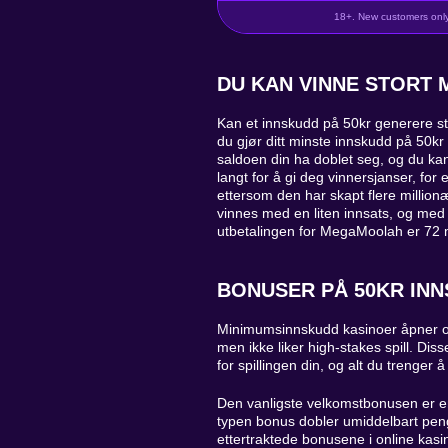
18+. New customers only.
DU KAN VINNE STORT 
Kan et innskudd på 50kr generere st
du gjør ditt minste innskudd på 50k
saldoen din ha doblet seg, og du ka
langt for å gi deg vinnersjanser, fo
ettersom den har skapt flere millio
vinnes med en liten innsats, og med
utbetalingen for MegaMoolah er 72 mil
BONUSER PÅ 50KR IN
Minimumsinnskudd kasinoer åpner opp 
men ikke liker high-stakes spill. Dis
for spillingen din, og alt du trenger å
Den vanligste velkomstbonusen er e
typen bonus dobler umiddelbart pe
ettertraktede bonusene i online kasi