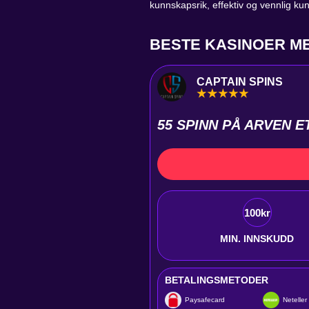
kunnskapsrik, effektiv og vennlig ku
BESTE KASINOER M
CAPTAIN SPINS
55 SPINN PÅ ARVEN 
100kr
MIN. INNSKUDD
BETALINGSMETODER
Paysafecard
Neteller