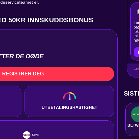
ndeserviceteamet er.
ED 50KR INNSKUDDSBONUS
Luc
pr
lek
ink
høy
ETTER DE DØDE
18+
REGISTRER DEG
SIS
UTBETALINGSHASTIGHET
BETW
Skrill