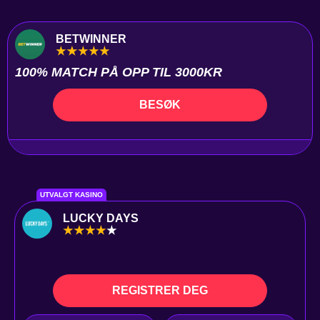
VELKOMSTTILBUD
BETWINNER
100% MATCH PÅ OPP TIL 3000KR
BESØK
UTVALGT KASINO
LUCKY DAYS
REGISTRER DEG