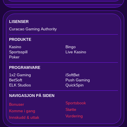
LISENSER
Curacao Gaming Authority
PRODUKTE
Kasino
Bingo
Sportsspill
Live Kasino
Poker
PROGRAMVARE
1x2 Gaming
iSoftBet
BetSoft
Push Gaming
ELK Studios
QuickSpin
NAVIGASJON PÅ SIDEN
Sportsbook
Bonuser
Støtte
Komme i gang
Vurdering
Innskudd & uttak