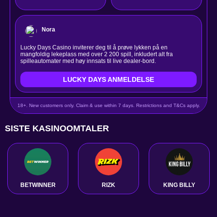
Nora
Lucky Days Casino inviterer deg til å prøve lykken på en
mangfoldig lekeplass med over 2 200 spill, inkludert alt fra
spilleautomater med høy innsats til live dealer-bord.
LUCKY DAYS ANMELDELSE
18+. New customers only. Claim & use within 7 days. Restrictions and T&Cs apply.
SISTE KASINOOMTALER
BETWINNER
RIZK
KING BILLY