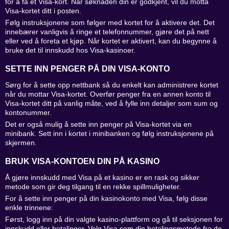
for å få et Visa-kort. Når søknaden din er godkjent, vil du motta
Visa-kortet ditt i posten.
Følg instruksjonene som følger med kortet for å aktivere det. Det
innebærer vanligvis å ringe et telefonnummer, gjøre det på nett
eller ved å foreta et kjøp. Når kortet er aktivert, kan du begynne å
bruke det til innskudd hos Visa-kasinoer.
SETTE INN PENGER PÅ DIN VISA-KONTO
Sørg for å sette opp nettbank så du enkelt kan administrere kortet
når du mottar Visa-kortet. Overfør penger fra en annen konto til
Visa-kortet ditt på vanlig måte, ved å fylle inn detaljer som sum og
kontonummer.
Det er også mulig å sette inn penger på Visa-kortet via en
minibank. Sett inn i kortet i minibanken og følg instruksjonene på
skjermen.
BRUK VISA-KONTOEN DIN PÅ KASINO
Å gjøre innskudd med Visa på et kasino er en rask og sikker
metode som gir deg tilgang til en rekke spillmuligheter.
For å sette inn penger på din kasinokonto med Visa, følg disse
enkle trinnene:
Først, logg inn på din valgte kasino-plattform og gå til seksjonen for
innskudd eller betalinger. Velg Visa som din betalingsmetode fra de