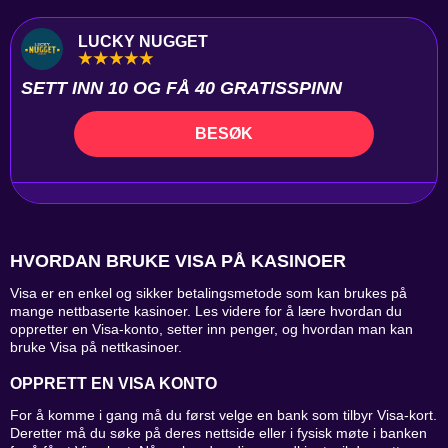
VELKOMSTBONUS
LUCKY NUGGET
SETT INN 10 OG FÅ 40 GRATISSPINN
BESØK
HVORDAN BRUKE VISA PÅ KASINOER
Visa er en enkel og sikker betalingsmetode som kan brukes på
mange nettbaserte kasinoer. Les videre for å lære hvordan du
oppretter en Visa-konto, setter inn penger, og hvordan man kan
bruke Visa på nettkasinoer.
OPPRETT EN VISA KONTO
For å komme i gang må du først velge en bank som tilbyr Visa-kort.
Deretter må du søke på deres nettside eller i fysisk møte i banken