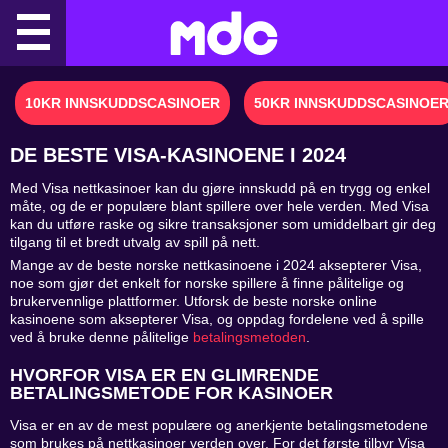
Skip
to
content
10KR INNSKUDDSCASINOER
50KR INNSKUDDSCASINOE
DE BESTE VISA-KASINOENE I 2024
Med Visa nettkasinoer kan du gjøre innskudd på en trygg og enkel
måte, og de er populære blant spillere over hele verden. Med Visa
kan du utføre raske og sikre transaksjoner som umiddelbart gir deg
tilgang til et bredt utvalg av spill på nett.
Mange av de beste ​​norske nettkasinoene i 2024 aksepterer Visa,
noe som gjør det enkelt for norske spillere å finne pålitelige og
brukervennlige plattformer. Utforsk de beste ​​norske online
kasinoene som aksepterer Visa, og oppdag fordelene ved å spille
ved å bruke denne pålitelige
betalingsmetoden
.
HVORFOR VISA ER EN GLIMRENDE
BETALINGSMETODE FOR KASINOER
Visa er en av de mest populære og anerkjente betalingsmetodene
som brukes på nettkasinoer verden over. For det første tilbyr Visa