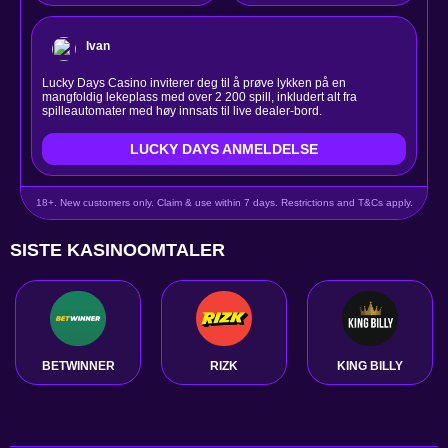
Ivan
Lucky Days Casino inviterer deg til å prøve lykken på en
mangfoldig lekeplass med over 2 200 spill, inkludert alt fra
spilleautomater med høy innsats til live dealer-bord.
LUCKY DAYS ANMELDELSE
18+. New customers only. Claim & use within 7 days. Restrictions and T&Cs apply.
SISTE KASINOOMTALER
BETWINNER
RIZK
KING BILLY