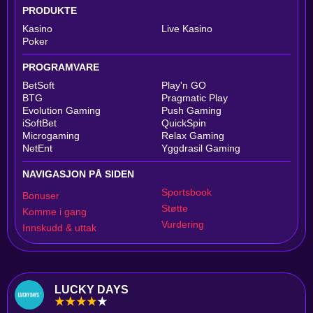
PRODUKTE
Kasino
Live Kasino
Poker
PROGRAMVARE
BetSoft
Play'n GO
BTG
Pragmatic Play
Evolution Gaming
Push Gaming
iSoftBet
QuickSpin
Microgaming
Relax Gaming
NetEnt
Yggdrasil Gaming
NAVIGASJON PÅ SIDEN
Sportsbook
Bonuser
Støtte
Komme i gang
Vurdering
Innskudd & uttak
VELKOMSTTILBUD
LUCKY DAYS