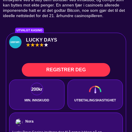
kan byttes mot ekte penger. En annen fjær i casinoets allerede
imponerende hatt er at det godtar Bitcoin, noe som gjør det til det
ideelle nettstedet for det 21. århundre casinospilleren.
UTVALGT KASINO
LUCKY DAYS
REGISTRER DEG
200kr
MIN. INNSKUDD
UTBETALINGSHASTIGHET
Nora