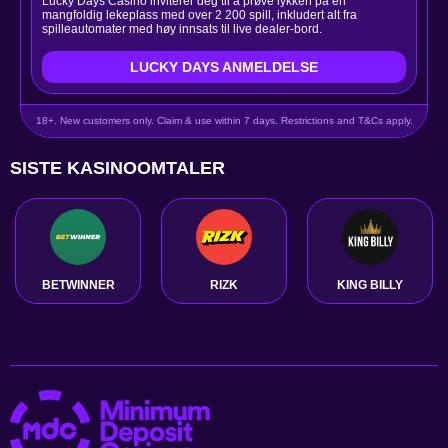
Lucky Days Casino inviterer deg til å prøve lykken på en
mangfoldig lekeplass med over 2 200 spill, inkludert alt fra
spilleautomater med høy innsats til live dealer-bord.
LUCKY DAYS ANMELDELSE
18+. New customers only. Claim & use within 7 days. Restrictions and T&Cs apply.
SISTE KASINOOMTALER
BETWINNER
RIZK
KING BILLY