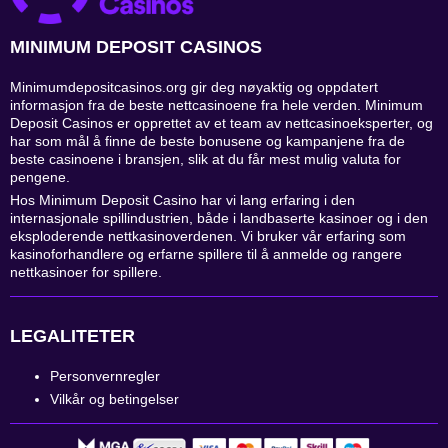
MINIMUM DEPOSIT CASINOS
Minimumdepositcasinos.org gir deg nøyaktig og oppdatert
informasjon fra de beste nettcasinoene fra hele verden. Minimum
Deposit Casinos er opprettet av et team av nettcasinoeksperter, og
har som mål å finne de beste bonusene og kampanjene fra de
beste casinoene i bransjen, slik at du får mest mulig valuta for
pengene.
Hos Minimum Deposit Casino har vi lang erfaring i den
internasjonale spillindustrien, både i landbaserte kasinoer og i den
eksploderende nettkasinoverdenen. Vi bruker vår erfaring som
kasinoforhandlere og erfarne spillere til å anmelde og rangere
nettkasinoer for spillere.
LEGALITETER
Personvernregler
Vilkår og betingelser