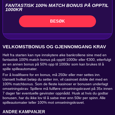
FANTASTISK 100% MATCH BONUS PÅ OPPTIL
1000KR
BESØK
VELKOMSTBONUS OG GJENNOMGANG KRAV
Helt fra starten kan nye innskytere øke bankrollene sine med en
fantastisk 100% match bonus på opptil 1000kr eller €300, etterfulgt
av en annen bonus på 50% opp til 1000kr som kan brukes til å
spille spilleautomater.
For å kvalifisere for en bonus, må 250kr eller mer settes inn.
Uansett hvilket beløp du setter inn, vil casinoet doble det med en
100% matchbonus. Som de fleste kasinoer er bonusen underlagt
omsetningskrav. Spillere må fullføre omsetningskravet på 35x innen
7 dager før eventuelle gevinster oppnådd. Husk at hvis du godtar
bonusen, har du ikke lov til å satse mer enn 50kr per spinn. Alle
spilleautomater teller 100% mot omsetningskravet.
ANDRE KAMPANJER