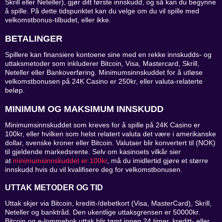
Skrill eller Neteller), gjør ditt første innskudd, og så kan du begynne
å spille. På dette tidspunktet kan du velge om du vil spille med
velkomstbonus-tilbudet, eller ikke.
BETALINGER
Spillere kan finansiere kontoene sine med en rekke innskudds- og
uttaksmetoder som inkluderer Bitcoin, Visa, Mastercard, Skrill,
Neteller eller Bankoverføring. Minimumsinnskuddet for å utløse
velkomstbonusen på 24K Casino er 250kr, eller valuta-relaterte
beløp.
MINIMUM OG MAKSIMUM INNSKUDD
Minimumsinnskuddet som kreves for å spille på 24K Casino er
100kr, eller hvilken som helst relatert valuta det være i amerikanske
dollar, svenske kroner eller Bitcoin. Valutaer blir konvertert til (NOK)
til gjeldende markedsrente. Selv om kasinoets vilkår sier
at
minimumsinnskuddet er 100kr
, må du imidlertid gjøre et større
innskudd hvis du vil kvalifisere deg for velkomstbonusen.
UTTAK METODER OG TID
Uttak skjer via Bitcoin, kreditt-/debetkort (Visa, MasterCard), Skrill,
Neteller og banktråd. Den ukentlige uttaksgrensen er 50000kr.
Bitcoin og e-lommebok uttak blir tømt innen 24 timer, kreditt- eller