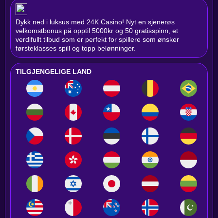
Dykk ned i luksus med 24K Casino! Nyt en sjenerøs
velkomstbonus på opptil 5000kr og 50 gratisspinn, et
verdifullt tilbud som er perfekt for spillere som ønsker
førsteklasses spill og topp belønninger.
TILGJENGELIGE LAND