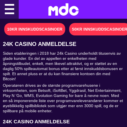
Skip
to
content
10KR INNSKUDDSCASINOER
50KR INNSKUDDSCASINOE
24K CASINO ANMELDELSE
Siden etableringen i 2018 har 24k Casino underholdt titusenvis av
glade kunder. En del av appellen er enkelheten med
åpningstilbudet, enkelt, men likevel attraktivt, og er støttet av en
daglig 50% spilleautomat bonus etter at først innskuddsbonusen er
spilt. Et annet pluss er at du kan finansiere kontoen din med
Bitcoin!
Operatøren drives av de største programvarehusene i
virksomheten, som Betsoft, iSoftBet, Yggdrasil, Net Entertainment,
Play N ‘Go, WMS, Evolution Gaming for bare å nevne noen. Med
en så imponerende liste over programvareleverandører kommer et
øyeblikkelig spillbibliotek som utgjør mer enn 3000 spill, og de er
spillbare på mobile enheter.
24K CASINO ANMELDELSE