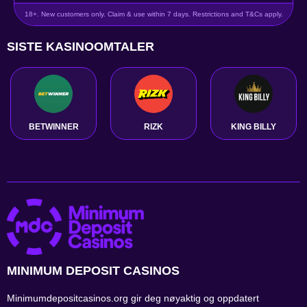
18+. New customers only. Claim & use within 7 days. Restrictions and T&Cs apply.
SISTE KASINOOMTALER
BETWINNER
RIZK
KING BILLY
MINIMUM DEPOSIT CASINOS
Minimumdepositcasinos.org gir deg nøyaktig og oppdatert