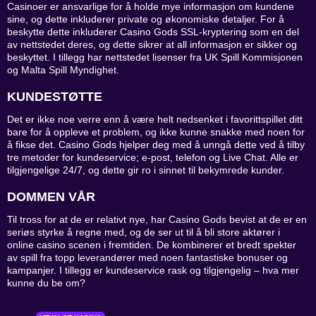
Casinoer er ansvarlige for å holde mye informasjon om kundene
sine, og dette inkluderer private og økonomiske detaljer. For å
beskytte dette inkluderer Casino Gods SSL-kryptering som en del
av nettstedet deres, og dette sikrer at all informasjon er sikker og
beskyttet. I tillegg har nettstedet lisenser fra UK Spill Kommisjonen
og Malta Spill Myndighet.
KUNDESTØTTE
Det er ikke noe verre enn å være helt nedsenket i favorittspillet ditt
bare for å oppleve et problem, og ikke kunne snakke med noen for
å fikse det. Casino Gods hjelper deg med å unngå dette ved å tilby
tre metoder for kundeservice; e-post, telefon og Live Chat. Alle er
tilgjengelige 24/7, og dette gir ro i sinnet til bekymrede kunder.
DOMMEN VÅR
Til tross for at de er relativt nye, har Casino Gods bevist at de er en
seriøs styrke å regne med, og de ser ut til å bli store aktører i
online casino scenen i fremtiden. De kombinerer et bredt spekter
av spill fra topp leverandører med noen fantastiske bonuser og
kampanjer. I tillegg er kundeservice rask og tilgjengelig – hva mer
kunne du be om?