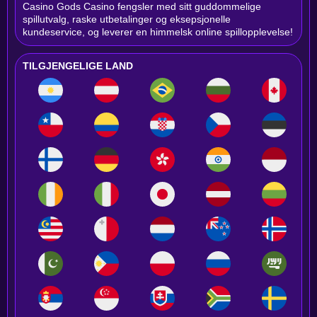
Casino Gods Casino fengsler med sitt guddommelige
spillutvalg, raske utbetalinger og eksepsjonelle
kundeservice, og leverer en himmelsk online spillopplevelse!
TILGJENGELIGE LAND