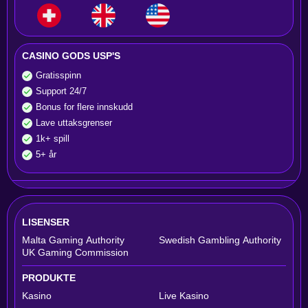
CASINO GODS USP'S
Gratisspinn
Support 24/7
Bonus for flere innskudd
Lave uttaksgrenser
1k+ spill
5+ år
LISENSER
Malta Gaming Authority
Swedish Gambling Authority
UK Gaming Commission
PRODUKTE
Kasino
Live Kasino