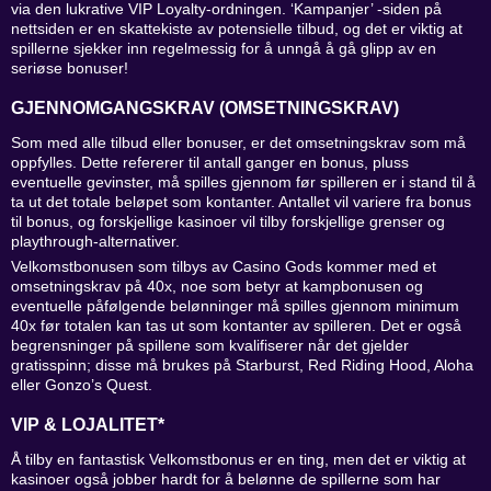
via den lukrative VIP Loyalty-ordningen. ‘Kampanjer’ -siden på
nettsiden er en skattekiste av potensielle tilbud, og det er viktig at
spillerne sjekker inn regelmessig for å unngå å gå glipp av en
seriøse bonuser!
GJENNOMGANGSKRAV (OMSETNINGSKRAV)
Som med alle tilbud eller bonuser, er det omsetningskrav som må
oppfylles. Dette refererer til antall ganger en bonus, pluss
eventuelle gevinster, må spilles gjennom før spilleren er i stand til å
ta ut det totale beløpet som kontanter. Antallet vil variere fra bonus
til bonus, og forskjellige kasinoer vil tilby forskjellige grenser og
playthrough-alternativer.
Velkomstbonusen som tilbys av Casino Gods kommer med et
omsetningskrav på 40x, noe som betyr at kampbonusen og
eventuelle påfølgende belønninger må spilles gjennom minimum
40x før totalen kan tas ut som kontanter av spilleren. Det er også
begrensninger på spillene som kvalifiserer når det gjelder
gratisspinn; disse må brukes på Starburst, Red Riding Hood, Aloha
eller Gonzo’s Quest.
VIP & LOJALITET*
Å tilby en fantastisk Velkomstbonus er en ting, men det er viktig at
kasinoer også jobber hardt for å belønne de spillerne som har