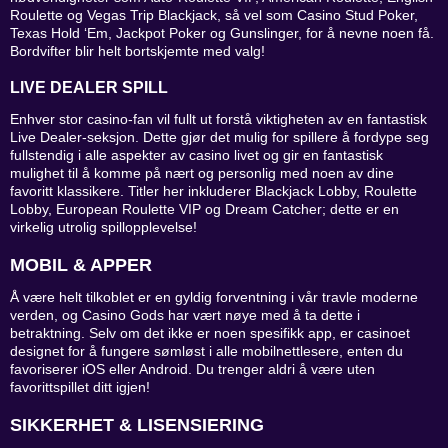
Roulette og Vegas Trip Blackjack, så vel som Casino Stud Poker,
Texas Hold ‘Em, Jackpot Poker og Gunslinger, for å nevne noen få.
Bordvifter blir helt bortskjemte med valg!
LIVE DEALER SPILL
Enhver stor casino-fan vil fullt ut forstå viktigheten av en fantastisk
Live Dealer-seksjon. Dette gjør det mulig for spillere å fordype seg
fullstendig i alle aspekter av casino livet og gir en fantastisk
mulighet til å komme på nært og personlig med noen av dine
favoritt klassikere. Titler her inkluderer Blackjack Lobby, Roulette
Lobby, European Roulette VIP og Dream Catcher; dette er en
virkelig utrolig spillopplevelse!
MOBIL & APPER
Å være helt tilkoblet er en gyldig forventning i vår travle moderne
verden, og Casino Gods har vært nøye med å ta dette i
betraktning. Selv om det ikke er noen spesifikk app, er casinoet
designet for å fungere sømløst i alle mobilnettlesere, enten du
favoriserer iOS eller Android. Du trenger aldri å være uten
favorittspillet ditt igjen!
SIKKERHET & LISENSIERING