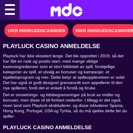
Skip
to
content
10KR INNSKUDDSCASINOER
50KR INNSKUDDSCASINOE
PLAYLUCK CASINO ANMELDELSE
Playluck har ikke eksistert lenge. Det ble opprettet i 2019, så det
har fått en rask og positiv start, med mange viktige
kasinoingredienser som et stort bibliotek av spill, forskjellige
kategorier av spill, et utvalg av bonuser og kampanjer, et
lojalitetsprogram og mer. Dette betyr at spilleopplevelsen er solid.
Det har også et godt designet grensesnitt som appellerer til den
nye spilleren, fordi det er enkelt å forstå og bruke.
Det er omsetnings- og tidsbegrensninger på bruk av midler og
bonuser, men disse vil bli forklart nedenfor. I tillegg er det også
noen land som Playluck ekskluderer, og disse inkluderer Spania,
Hong Kong, Portugal, USA og Tyrkia, så du må sjekke dette før du
spiller.
PLAYLUCK CASINO ANMELDELSE