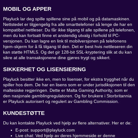
MOBIL OG APPER
Playluck lar deg spille spillene sine på mobil og på datamaskinen.
Nettstedet er tilgjengelig fra alle smarttelefoner så lenge de har en
kompatibel nettleser. Du får ikke tilgang til alle spillene på telefonen,
men du kan fortsatt finne et anstendig utvalg i forhold til PC-
versjonen. Du kan lagre en link til mobilversjonen på telefonens
hjem-skjerm for å få tilgang til den. Det er best hvis nettleseren din
kan støtte HTML5. Og det gir 128-bit SSL-kryptering slik at du kan
sikre at alle transaksjonene dine gjøres trygt og sikkert.
SIKKERHET OG LISENSIERING
Playluck besitter ikke en, men to lisenser, for ekstra trygghet når du
spiller hos dem. De har en lisens som er under jurisdiksjonen til den
maltesiske regjeringen. Dette er Malta Gaming Authority, som er
den nasjonale gamblingregulatoren. Og for brukere i Storbritannia
er Playluck autorisert og regulert av Gambling Commission.
KUNDESTØTTE
Du kan kontakte Playluck ved hjelp av flere alternativer. Her er de:
E-post: support@playluck.com
Live chat: Ved hjelp av deres hjemmeside er denne