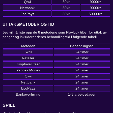
Qiwi
50kr
9000kr
Nettbank
50kr
9000kr
EcoPayz
50kr
50000kr
UTTAKSMETODER OG TID
Jeg vil nå liste opp de 8 metodene som Playluck tilbyr for uttak av
penger og inkluderer deres behandlingstid i følgende tabell.
Metoden
Behandlingstid
Skrill
24 timer
Neteller
24 timer
Kryptovalutaer
24 timer
Yandex Money
24 timer
Qiwi
24 timer
Nettbank
24 timer
EcoPayz
24 timer
Bankoverføring
1-3 arbeidsdager
SPILL