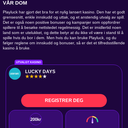
VÅR DOM
Playluck har gjort det bra for et nylig lansert kasino. Den har et godt
grensesnitt, enkle innskudd og uttak, og et anstendig utvalg av spill.
Det er også noen positive bonuser og kampanjer som oppfordrer
spillere til å besøke nettstedet regelmessig. Det er imidlertid noen
land som er utelukket, og dette betyr at du ikke vil være i stand til å
spille hvis du bor i dem. Men hvis du kan bruke Playluck, og du
følger reglene om innskudd og bonuser, så er det et tilfredsstillende
kasino å bruke.
UTVALGT KASINO
LUCKY DAYS
REGISTRER DEG
200kr