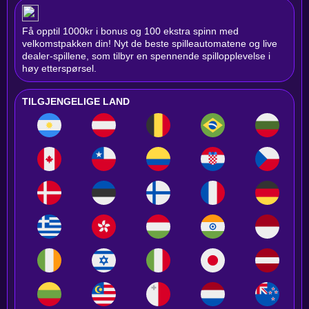
Få opptil 1000kr i bonus og 100 ekstra spinn med
velkomstpakken din! Nyt de beste spilleautomatene og live
dealer-spillene, som tilbyr en spennende spillopplevelse i
høy etterspørsel.
TILGJENGELIGE LAND