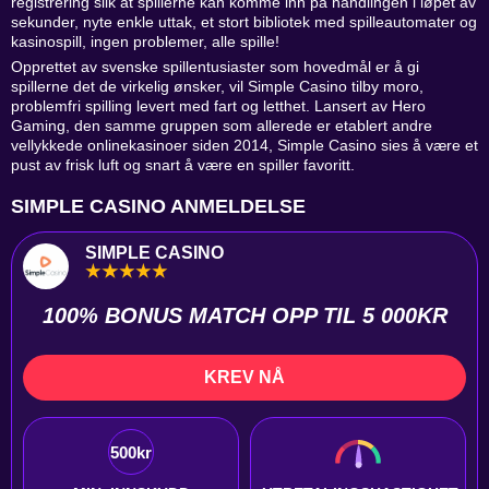
registrering slik at spillerne kan komme inn på handlingen i løpet av
sekunder, nyte enkle uttak, et stort bibliotek med spilleautomater og
kasinospill, ingen problemer, alle spille!
Opprettet av svenske spillentusiaster som hovedmål er å gi
spillerne det de virkelig ønsker, vil Simple Casino tilby moro,
problemfri spilling levert med fart og letthet. Lansert av Hero
Gaming, den samme gruppen som allerede er etablert andre
vellykkede onlinekasinoer siden 2014, Simple Casino sies å være et
pust av frisk luft og snart å være en spiller favoritt.
SIMPLE CASINO ANMELDELSE
SIMPLE CASINO
100% BONUS MATCH OPP TIL 5 000KR
KREV NÅ
500kr