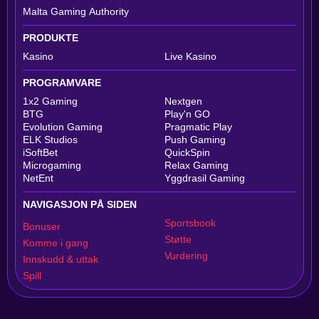
Malta Gaming Authority
PRODUKTE
Kasino
Live Kasino
PROGRAMVARE
1x2 Gaming
Nextgen
BTG
Play'n GO
Evolution Gaming
Pragmatic Play
ELK Studios
Push Gaming
iSoftBet
QuickSpin
Microgaming
Relax Gaming
NetEnt
Yggdrasil Gaming
NAVIGASJON PÅ SIDEN
Sportsbook
Bonuser
Støtte
Komme i gang
Vurdering
Innskudd & uttak
Spill