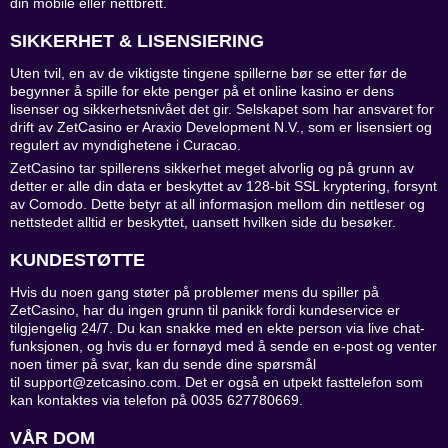
din mobile eller nettbrett.
SIKKERHET & LISENSIERING
Uten tvil, en av de viktigste tingene spillerne bør se etter før de
begynner å spille for ekte penger på et online kasino er dens
lisenser og sikkerhetsnivået det gir. Selskapet som har ansvaret for
drift av ZetCasino er Araxio Development N.V., som er lisensiert og
regulert av myndighetene i Curacao.
ZetCasino tar spillerens sikkerhet meget alvorlig og på grunn av
detter er alle din data er beskyttet av 128-bit SSL kryptering, forsynt
av Comodo. Dette betyr at all informasjon mellom din nettleser og
nettstedet alltid er beskyttet, uansett hvilken side du besøker.
KUNDESTØTTE
Hvis du noen gang støter på problemer mens du spiller på
ZetCasino, har du ingen grunn til panikk fordi kundeservice er
tilgjengelig 24/7. Du kan snakke med en ekte person via live chat-
funksjonen, og hvis du er fornøyd med å sende en e-post og venter
noen timer på svar, kan du sende dine spørsmål
til support@zetcasino.com. Det er også en utpekt fasttelefon som
kan kontaktes via telefon på 0035 627780669.
VÅR DOM