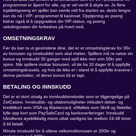
programmet er åpent for alle, og er vel verdt å skyte av. Jo flere
lojalitetspoeng en spiller kan samle rett fra starten av, desto lengre
kan du nå i VIP- programmet til kasinoet. Opptjening av poeng
bidrar også til å oppgradere din VIP-status, og poeng
vekslingsraten din forbedres på hvert nivå.
OMSETNINGSKRAV
Før du kan ta ut gevinstene dine, det er et omsetningskrav for 30x
av bonusen og innskuddet som skal møtes. Spillere må re-satse sin
bonus og innskudd 30 ganger med spill ikke mer enn 50kr per
spinn. Når spillere mottar bonusen, vil de ha 10 dager til å oppfylle
omsetningskravets, og hvis de ikke er i stand til å oppfylle kravene i
denne perioden, vil deres bonus bli er tapt.
BETALING OG INNSKUDD
Det er et stort utvalg av innskuddsmetoder som er tilgjengelige på
ZetCasino. Innskudds- og uttaksmuligheter inkludert debet- og
kredittkort som VISA og Mastercard, eWallets som Skrill og Neteller,
fylle opp kort som PaySafeCard og bankoverføringer. Innskudd
håndteres øyeblikkelig mens uttak vanligvis tar mellom 24-48 timer
å bli betalt.
Minste innskudd for å utløse velkomstbonusen er 200kr og