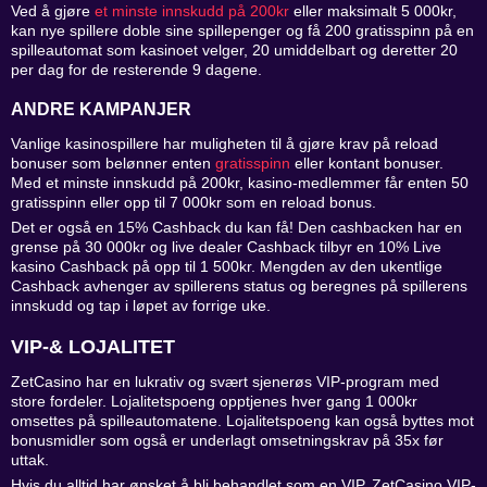
Ved å gjøre
et minste innskudd på 200kr
eller maksimalt 5 000kr,
kan nye spillere doble sine spillepenger og få 200 gratisspinn på en
spilleautomat som kasinoet velger, 20 umiddelbart og deretter 20
per dag for de resterende 9 dagene.
ANDRE KAMPANJER
Vanlige kasinospillere har muligheten til å gjøre krav på reload
bonuser som belønner enten
gratisspinn
eller kontant bonuser.
Med et minste innskudd på 200kr, kasino-medlemmer får enten 50
gratisspinn eller opp til 7 000kr som en reload bonus.
Det er også en 15% Cashback du kan få! Den cashbacken har en
grense på 30 000kr og live dealer Cashback tilbyr en 10% Live
kasino Cashback på opp til 1 500kr. Mengden av den ukentlige
Cashback avhenger av spillerens status og beregnes på spillerens
innskudd og tap i løpet av forrige uke.
VIP-& LOJALITET
ZetCasino har en lukrativ og svært sjenerøs VIP-program med
store fordeler. Lojalitetspoeng opptjenes hver gang 1 000kr
omsettes på spilleautomatene. Lojalitetspoeng kan også byttes mot
bonusmidler som også er underlagt omsetningskrav på 35x før
uttak.
Hvis du alltid har ønsket å bli behandlet som en VIP, ZetCasino VIP-