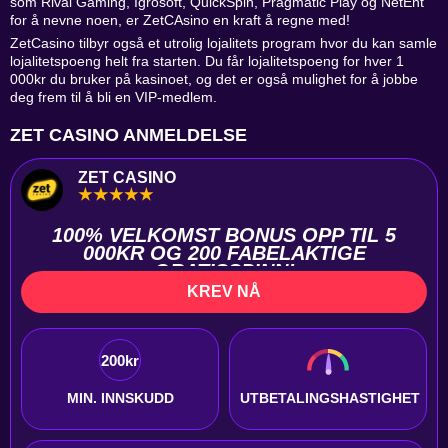
som Rival Gaming, Igrosoft, QuickSpin, Pragmatic Play og NetEnt
for å nevne noen, er ZetCAsino en kraft å regne med!
ZetCasino tilbyr også et utrolig lojalitets program hvor du kan samle
lojalitetspoeng helt fra starten. Du får lojalitetspoeng for hver 1
000kr du bruker på kasinoet, og det er også mulighet for å jobbe
deg frem til å bli en VIP-medlem.
ZET CASINO ANMELDELSE
ZET CASINO
100% VELKOMST BONUS OPP TIL 5
000KR OG 200 FABELAKTIGE
GRATISSPINN!
KREV NÅ
200kr
MIN. INNSKUDD
UTBETALINGSHASTIGHET