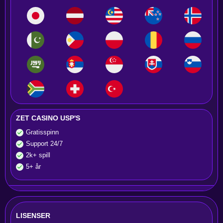
ZET CASINO USP'S
Gratisspinn
Support 24/7
2k+ spill
5+ år
LISENSER