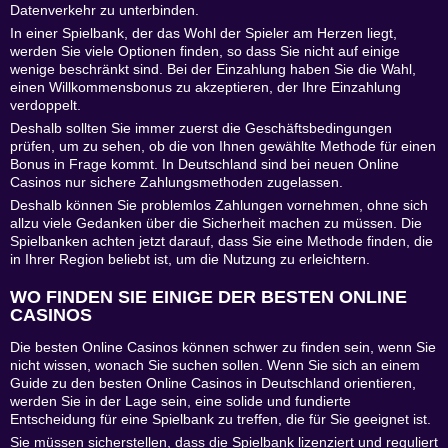
Datenverkehr zu unterbinden.
In einer Spielbank, der das Wohl der Spieler am Herzen liegt,
werden Sie viele Optionen finden, so dass Sie nicht auf einige
wenige beschränkt sind. Bei der Einzahlung haben Sie die Wahl,
einen Willkommensbonus zu akzeptieren, der Ihre Einzahlung
verdoppelt.
Deshalb sollten Sie immer zuerst die Geschäftsbedingungen
prüfen, um zu sehen, ob die von Ihnen gewählte Methode für einen
Bonus in Frage kommt. In Deutschland sind bei neuen Online
Casinos nur sichere Zahlungsmethoden zugelassen.
Deshalb können Sie problemlos Zahlungen vornehmen, ohne sich
allzu viele Gedanken über die Sicherheit machen zu müssen. Die
Spielbanken achten jetzt darauf, dass Sie eine Methode finden, die
in Ihrer Region beliebt ist, um die Nutzung zu erleichtern.
WO FINDEN SIE EINIGE DER BESTEN ONLINE
CASINOS
Die besten Online Casinos können schwer zu finden sein, wenn Sie
nicht wissen, wonach Sie suchen sollen. Wenn Sie sich an einem
Guide zu den besten Online Casinos in Deutschland orientieren,
werden Sie in der Lage sein, eine solide und fundierte
Entscheidung für eine Spielbank zu treffen, die für Sie geeignet ist.
Sie müssen sicherstellen, dass die Spielbank lizenziert und reguliert