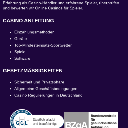
Erfahrung als Casino-Händler und erfahrene Spieler, überprüfen
und bewerten wir Online Casinos für Spieler.
CASINO ANLEITUNG
Einzahlungsmethoden
Geräte
Top-Mindesteinsatz-Sportwetten
Spiele
Software
GESETZMÄSSIGKEITEN
Sicherheit und Privatsphäre
Allgemeine Geschäftsbedingungen
Casino Regulierungen in Deutschland