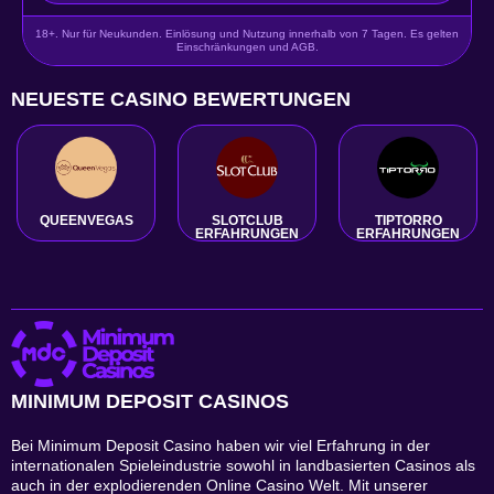
18+. Nur für Neukunden. Einlösung und Nutzung innerhalb von 7 Tagen. Es gelten
Einschränkungen und AGB.
NEUESTE CASINO BEWERTUNGEN
QUEENVEGAS
SLOTCLUB
TIPTORRO
ERFAHRUNGEN
ERFAHRUNGEN
MINIMUM DEPOSIT CASINOS
Bei Minimum Deposit Casino haben wir viel Erfahrung in der
internationalen Spieleindustrie sowohl in landbasierten Casinos als
auch in der explodierenden Online Casino Welt. Mit unserer