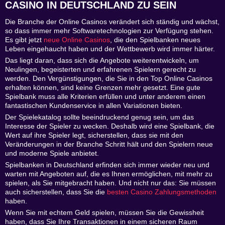
CASINO IN DEUTSCHLAND ZU SEIN
Die Branche der Online Casinos verändert sich ständig und wächst,
so dass immer mehr Softwaretechnologien zur Verfügung stehen.
Es gibt jetzt
neue Online Casinos
, die den Spielbanken neues
Leben eingehaucht haben und der Wettbewerb wird immer härter.
Das liegt daran, dass sich die Angebote weiterentwickeln, um
Neulingen, begeisterten und erfahrenen Spielern gerecht zu
werden. Den Vergünstigungen, die Sie in den Top Online Casinos
erhalten können, sind keine Grenzen mehr gesetzt. Eine gute
Spielbank muss alle Kriterien erfüllen und unter anderem einen
fantastischen Kundenservice in allen Variationen bieten.
Der Spielekatalog sollte beeindruckend genug sein, um das
Interesse der Spieler zu wecken. Deshalb wird eine Spielbank, die
Wert auf ihre Spieler legt, sicherstellen, dass sie mit den
Veränderungen in der Branche Schritt hält und den Spielern neue
und moderne Spiele anbietet.
Spielbanken in Deutschland erfinden sich immer wieder neu und
warten mit Angeboten auf, die es Ihnen ermöglichen, mit mehr zu
spielen, als Sie mitgebracht haben. Und nicht nur das: Sie müssen
auch sicherstellen, dass Sie die
besten Casino Zahlungsmethoden
haben.
Wenn Sie mit echtem Geld spielen, müssen Sie die Gewissheit
haben, dass Sie Ihre Transaktionen in einem sicheren Raum