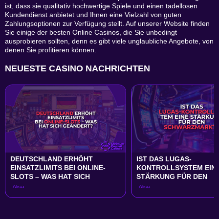
ist, dass sie qualitativ hochwertige Spiele und einen tadellosen
Kundendienst anbietet und Ihnen eine Vielzahl von guten
Zahlungsoptionen zur Verfügung stellt. Auf unserer Website finden
Sie einige der besten Online Casinos, die Sie unbedingt
ausprobieren sollten, denn es gibt viele unglaubliche Angebote, von
denen Sie profitieren können.
NEUESTE CASINO NACHRICHTEN
DEUTSCHLAND ERHÖHT 
IST DAS LUGAS-
EINSATZLIMITS BEI ONLINE-
KONTROLLSYSTEM EINE
SLOTS – WAS HAT SICH 
STÄRKUNG FÜR DEN 
GEÄNDERT?
SCHWARZMARKT?
Alisia
Alisia