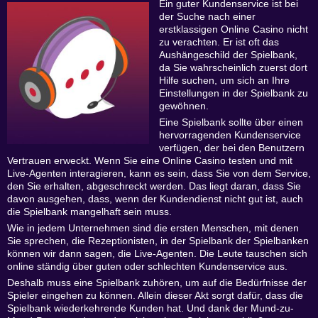
Ein guter Kundenservice ist bei
der Suche nach einer
erstklassigen Online Casino nicht
zu verachten. Er ist oft das
Aushängeschild der Spielbank,
da Sie wahrscheinlich zuerst dort
Hilfe suchen, um sich an Ihre
Einstellungen in der Spielbank zu
gewöhnen.
Eine Spielbank sollte über einen
hervorragenden Kundenservice
verfügen, der bei den Benutzern
Vertrauen erweckt. Wenn Sie eine Online Casino testen und mit
Live-Agenten interagieren, kann es sein, dass Sie von dem Service,
den Sie erhalten, abgeschreckt werden. Das liegt daran, dass Sie
davon ausgehen, dass, wenn der Kundendienst nicht gut ist, auch
die Spielbank mangelhaft sein muss.
Wie in jedem Unternehmen sind die ersten Menschen, mit denen
Sie sprechen, die Rezeptionisten, in der Spielbank der Spielbanken
können wir dann sagen, die Live-Agenten. Die Leute tauschen sich
online ständig über guten oder schlechten Kundenservice aus.
Deshalb muss eine Spielbank zuhören, um auf die Bedürfnisse der
Spieler eingehen zu können. Allein dieser Akt sorgt dafür, dass die
Spielbank wiederkehrende Kunden hat. Und dank der Mund-zu-